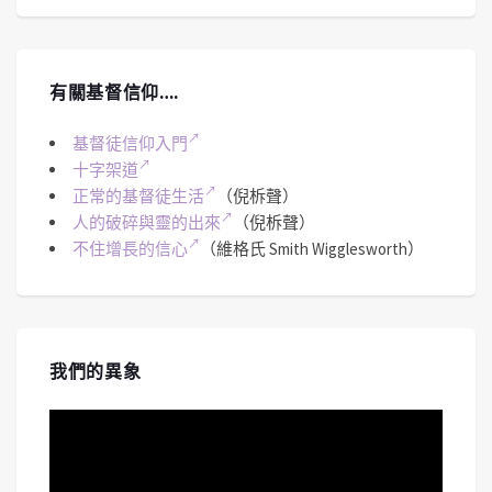
有關基督信仰….
基督徒信仰入門
十字架道
正常的基督徒生活
（倪柝聲）
人的破碎與靈的出來
（倪柝聲）
不住增長的信心
（維格氏 Smith Wigglesworth）
我們的異象
視
訊
播