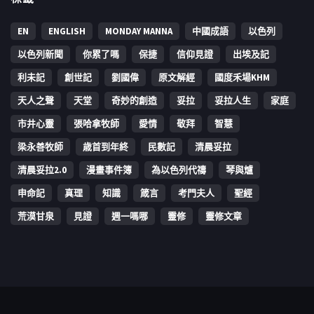
EN
ENGLISH
MONDAY MANNA
中國成語
以色列
以色列新聞
你累了嗎
保捷
信仰見證
出埃及記
利未記
創世記
劉國偉
原文解經
國度禾場KHM
天人之聲
天堂
奇妙的創造
妥拉
妥拉人生
家庭
市井心靈
張哈拿牧師
愛情
敬拜
智慧
梁永善牧師
歳首到年終
民數記
清晨妥拉
清晨妥拉2.0
漫畫事件簿
為以色列代禱
琴與爐
申命記
真理
知識
箴言
考門夫人
聖經
荒漠甘泉
見證
週一嗎哪
靈修
靈修文章