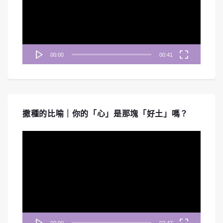
放
器
00:00
00:41
撒種的比喻｜你的「心」是那塊「好土」嗎？
視
訊
播
放
器