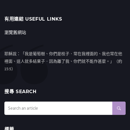
有用連結 USEFUL LINKS
瀏覽舊網站
耶穌說：「我是葡萄樹、你們是枝子．常在我裡面的、我也常在他
裡面、這人就多結果子．因為離了我、你們就不能作甚麼。」（約
15:5）
搜㝷 SEARCH
標籤