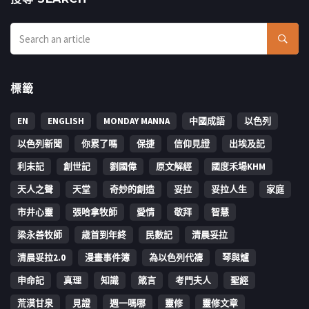
標籤
EN
ENGLISH
MONDAY MANNA
中國成語
以色列
以色列新聞
你累了嗎
保捷
信仰見證
出埃及記
利未記
創世記
劉國偉
原文解經
國度禾場KHM
天人之聲
天堂
奇妙的創造
妥拉
妥拉人生
家庭
市井心靈
張哈拿牧師
愛情
敬拜
智慧
梁永善牧師
歳首到年終
民數記
清晨妥拉
清晨妥拉2.0
漫畫事件簿
為以色列代禱
琴與爐
申命記
真理
知識
箴言
考門夫人
聖經
荒漠甘泉
見證
週一嗎哪
靈修
靈修文章