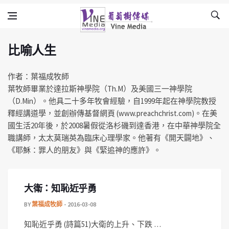
比喻人生
Skip to content
Vine Media
葡萄樹傳媒
比喻人生
作者：葉福成牧師
葉牧師畢業於達拉斯神學院（Th.M）及美國三一神學院
（D.Min）。他具二十多年牧會經驗，自1999年起在神學院教授
釋經講道學，並創辦傳基督網頁 (www.preachchrist.com)。在美
國生活20年後，於2008暑假從洛杉磯到達香港，在中華神學院全
職講師，太太莫瑞英為臨床心理學家。他著有《開天闢地》、
《耶穌：罪人的朋友》與《緊追神的應許》。
大衛：知恥近乎勇
BY
葉福成牧師
2016-03-08
知恥近乎勇 (詩篇51)大衛的上升、下跌 …