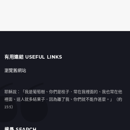
有用連結 USEFUL LINKS
瀏覽舊網站
耶穌說：「我是葡萄樹、你們是枝子．常在我裡面的、我也常在他
裡面、這人就多結果子．因為離了我、你們就不能作甚麼。」（約
15:5）
搜㝷 SEARCH