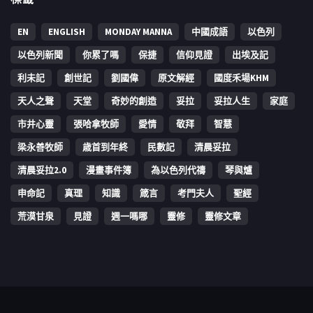
EN
ENGLISH
MONDAY MANNA
中國成語
以色列
以色列新聞
你累了嗎
保捷
信仰見證
出埃及記
利未記
創世記
劉國偉
原文解經
國度禾場KHM
天人之聲
天堂
奇妙的創造
妥拉
妥拉人生
家庭
市井心靈
張哈拿牧師
愛情
敬拜
智慧
梁永善牧師
歳首到年終
民數記
清晨妥拉
清晨妥拉2.0
漫畫事件簿
為以色列代禱
琴與爐
申命記
真理
知識
箴言
考門夫人
聖經
荒漠甘泉
見證
週一嗎哪
靈修
靈修文章