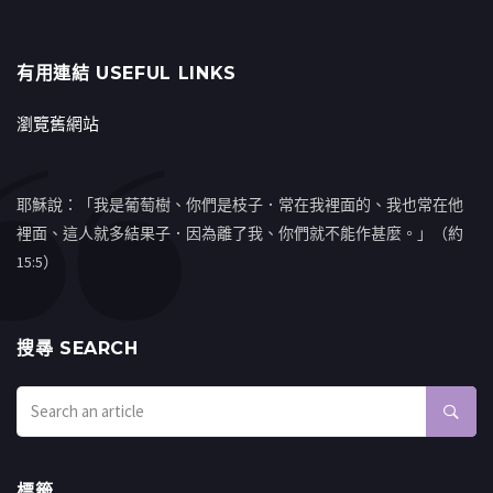
有用連結 USEFUL LINKS
瀏覽舊網站
耶穌說：「我是葡萄樹、你們是枝子．常在我裡面的、我也常在他
裡面、這人就多結果子．因為離了我、你們就不能作甚麼。」（約
15:5）
搜㝷 SEARCH
標籤