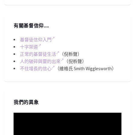
有關基督信仰….
基督徒信仰入門
十字架道
正常的基督徒生活
（倪柝聲）
人的破碎與靈的出來
（倪柝聲）
不住增長的信心
（維格氏 Smith Wigglesworth）
我們的異象
視
訊
播