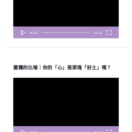
放
器
00:00
00:41
撒種的比喻｜你的「心」是那塊「好土」嗎？
視
訊
播
放
器