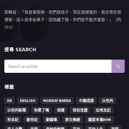
耶穌說：「我是葡萄樹、你們是枝子．常在我裡面的、我也常在他
裡面、這人就多結果子．因為離了我、你們就不能作甚麼。」（約
15:5）
搜㝷 SEARCH
標籤
EN
ENGLISH
MONDAY MANNA
中國成語
以色列
以色列新聞
你累了嗎
保捷
信仰見證
出埃及記
利未記
創世記
劉國偉
原文解經
國度禾場KHM