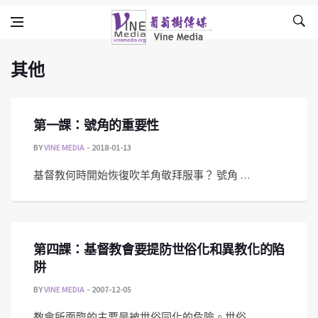
其他
Skip to content
Vine Media
葡萄樹傳媒
其他
第一課：號角的重要性
BY
VINE MEDIA
2018-01-13
基督教何時開始恢復吹羊角敬拜服事？ 號角 …
第四課：基督教會要提防世俗化和異教化的陷
阱
BY
VINE MEDIA
2007-12-05
教會所面臨的主要是被世俗同化的危險。世俗 …