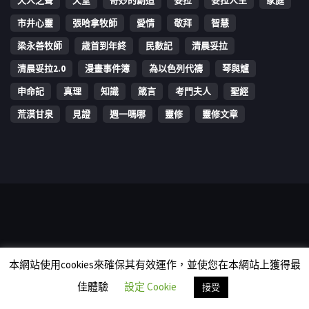
天人之聲
天堂
奇妙的創造
妥拉
妥拉人生
家庭
市井心靈
張哈拿牧師
愛情
敬拜
智慧
梁永善牧師
歳首到年終
民數記
清晨妥拉
清晨妥拉2.0
漫畫事件簿
為以色列代禱
琴與爐
申命記
真理
知識
箴言
考門夫人
聖經
荒漠甘泉
見證
週一嗎哪
靈修
靈修文章
Copyright © 2006-2026 The Vine Media Organization Limited. All
本網站使用cookies來確保其有效運作，並使您在本網站上獲得最
rights reserved.
佳體驗
設定 Cookie
接受