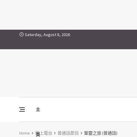
聖靈之旅 (普通話)
Skip to content
Saturday, August 8, 2026
主
Vine Media
葡萄樹傳媒
Home
網上電台
普通話節目
聖靈之旅 (普通話)
頁