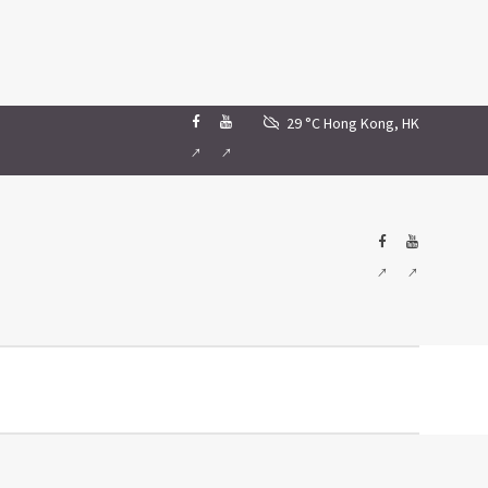
29 °C
Hong Kong, HK