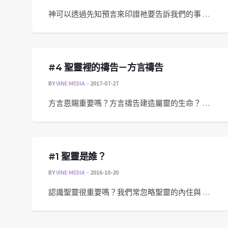
神可以透過先知預言來印證祂要告訴我們的事 …
#4 聖靈裡的禱告－方言禱告
BY
VINE MEDIA
2017-07-27
方言恩賜重要嗎？方言禱告建造屬靈的生命？ …
#1 聖靈是誰？
BY
VINE MEDIA
2016-10-20
認識聖靈很重要嗎？我們常忽略聖靈的內住與 …