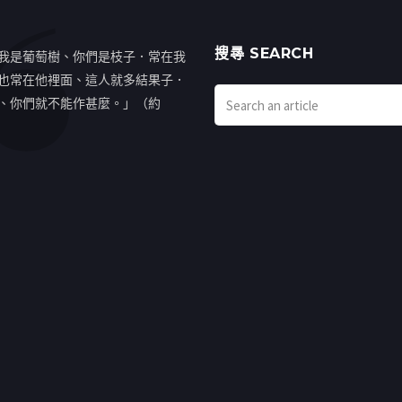
搜㝷 SEARCH
我是葡萄樹、你們是枝子．常在我
也常在他裡面、這人就多結果子．
、你們就不能作甚麼。」（約