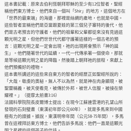
這本書記載：原來去伯利恆朝拜耶穌的至少有12位智者，聖經
稱他們東方博士，他們來自一個叫「Shir」的地方，這個地方在
「世界的最東端」的海邊，那裡是絲綢的產地，也就是中國。
這些智者宣稱他們是亞當跟夏娃的第三個兒子塞特的後代，他
們是古老預言的守護者，他們的祖輩和父輩都從來沒有見過這
顆光明之星，但他們世世代代都守護著這樣的一個古老的預
言：這顆光明之星一定會出現，祂的出現將會預示「神的誕
生」。他們隨著世代的延續，一代一代傳承著一個使命，那就
是等候這顆光明之星的降臨，然後踏上朝拜祂的旅程，來獻上
他們預備好的禮物。
這本書所講述的這些來自東方的智者的經歷正如聖經所說的：
「大哉，敬虔的奧秘，無人不以為然，就是神在肉身顯現，被
聖靈稱義，被天使看見，被傳於外邦，被世人信服，被接在榮
耀裡。」（提摩太前書3:16）
法國科學院院長皮爾博士提出：在現今江蘇連雲港的孔望山所
發現的石刻璧晝（東漢初年即公元60年），就是多馬來到中國
極有力的證據。據說，東漢明帝年間（公元58-75年間），多馬
曾在這裡拜訪東方博士，他們告訴多馬說：他們一直是這顆光
明之星裡的這個孩子的信徒。