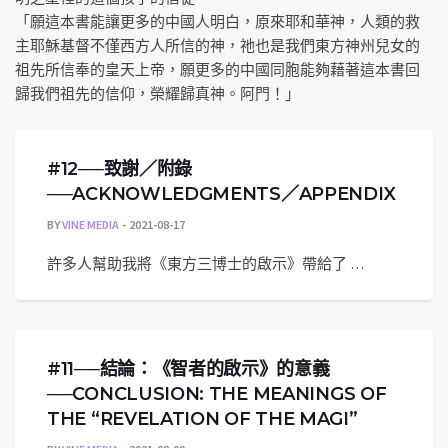
「願這本書能讓更多的中國人明白，原來耶和華神，人類的救
主耶穌基督不僅西方人所信的神，祂也是我們東方神州兒女的
祖先所信奉的皇天上帝，願更多的中國同胞能夠藉著這本書回
歸我們祖先的信仰，榮耀歸真神。阿門！」
#12──致謝／附錄
──ACKNOWLEDGMENTS／APPENDIX
BY
VINE MEDIA
2021-08-17
許多人幫助我將《東方三博士的啟示》帶給了 …
#11──結論：《智者的啟示》的意義
──CONCLUSION: THE MEANINGS OF
THE “REVELATION OF THE MAGI”