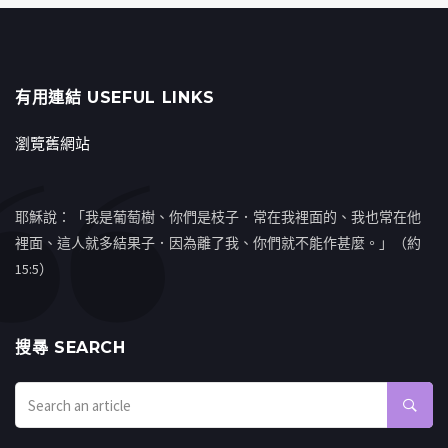
有用連結 USEFUL LINKS
瀏覽舊網站
耶穌說：「我是葡萄樹、你們是枝子．常在我裡面的、我也常在他
裡面、這人就多結果子．因為離了我、你們就不能作甚麼。」（約
15:5）
搜㝷 SEARCH