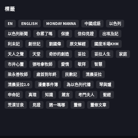
標籤
EN
ENGLISH
MONDAY MANNA
中國成語
以色列
以色列新聞
你累了嗎
保捷
信仰見證
出埃及記
利未記
創世記
劉國偉
原文解經
國度禾場KHM
天人之聲
天堂
奇妙的創造
妥拉
妥拉人生
家庭
市井心靈
張哈拿牧師
愛情
敬拜
智慧
梁永善牧師
歳首到年終
民數記
清晨妥拉
清晨妥拉2.0
漫畫事件簿
為以色列代禱
琴與爐
申命記
真理
知識
箴言
考門夫人
聖經
荒漠甘泉
見證
週一嗎哪
靈修
靈修文章