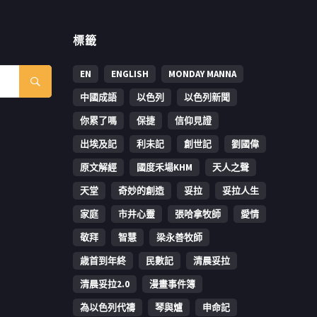
標籤
EN
ENGLISH
MONDAY MANNA
中國成語
以色列
以色列新聞
你累了嗎
保捷
信仰見證
出埃及記
利未記
創世記
劉國偉
原文解經
國度禾場KHM
天人之聲
天堂
奇妙的創造
妥拉
妥拉人生
家庭
市井心靈
張哈拿牧師
愛情
敬拜
智慧
梁永善牧師
歳首到年終
民數記
清晨妥拉
清晨妥拉2.0
漫畫事件簿
為以色列代禱
琴與爐
申命記