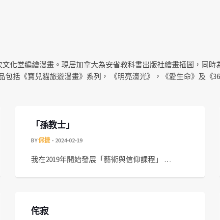
次文化堂編繪漫畫。現居加拿大為安省教科書出版社繪畫插圖，同時
品包括《寶兒貓旅遊漫畫》系列， 《明亮濠光》，《愛生命》及《3
「孫教士」
BY
保捷
2024-02-19
我在2019年開始發展「藝術與信仰課程」 …
侘寂