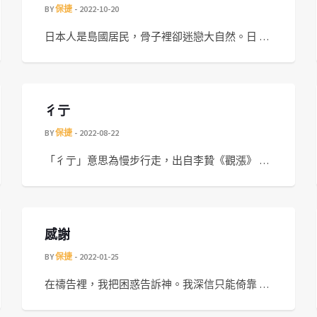
BY
保捷
2022-10-20
日本人是島國居民，骨子裡卻迷戀大自然。日 …
彳亍
BY
保捷
2022-08-22
「彳亍」意思為慢步行走，出自李贄《觀漲》 …
感謝
BY
保捷
2022-01-25
在禱告裡，我把困惑告訴神。我深信只能倚靠 …