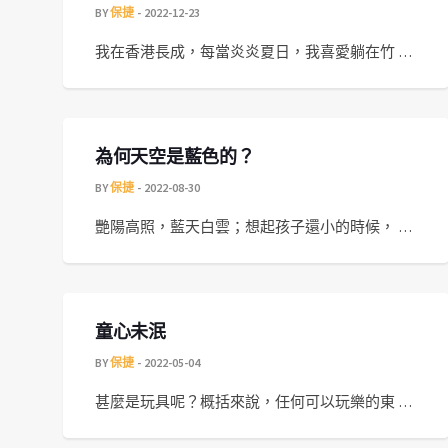
BY
保捷
2022-12-23
我在香港長成，每當炎炎夏日，我喜愛躺在竹 …
為何天空是藍色的？
BY
保捷
2022-08-30
艷陽高照，藍天白雲；想起孩子還小的時候， …
童心未泯
BY
保捷
2022-05-04
甚麼是玩具呢？概括來說，任何可以玩樂的東 …