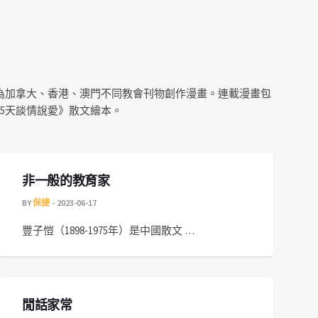
為加拿大、香港、澳門不同教會刊物創作漫畫。連載漫畫包
65天談情說愛》散文繪本。
非一般的教育家
BY
保捷
2023-06-17
豐子愷（1898-1975年）是中國散文 …
閒話家常