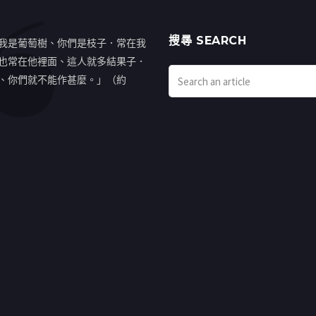
搜㝷 SEARCH
我是葡萄樹、你們是枝子．常在我
也常在他裡面、這人就多結果子．
、你們就不能作甚麼。」（約