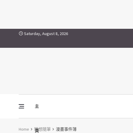
漫畫事件簿
Skip to content
Saturday, August 8, 2026
主
Vine Media
葡萄樹傳媒
Home
隨想隨筆
漫畫事件簿
頁