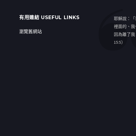
有用連結 USEFUL LINKS
耶穌說：「
裡面的、我
瀏覽舊網站
因為離了我
15:5）