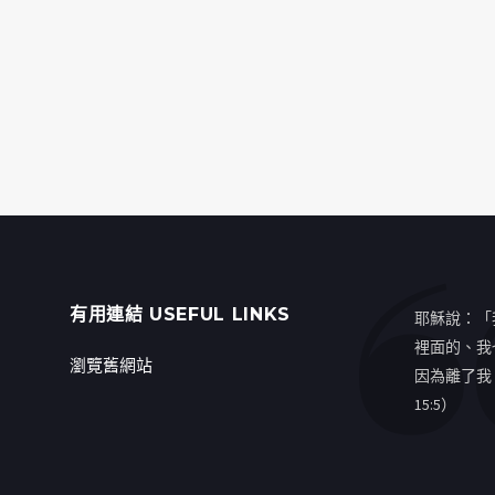
有用連結 USEFUL LINKS
耶穌說：「
裡面的、我
瀏覽舊網站
因為離了我
15:5）