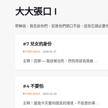
大大張口 I
耶穌說、我告訴你們、若是他們閉口不說、這些石頭必要呼叫起
#7 兒女的身份
BY
VINE MEDIA
2020-01-27
主啊！因罪──我該被治死，然而祢卻為我被 …
#4 不要怕
BY
VINE MEDIA
2019-10-24
主啊！當我今天要向困苦的環境、不如意的事 …