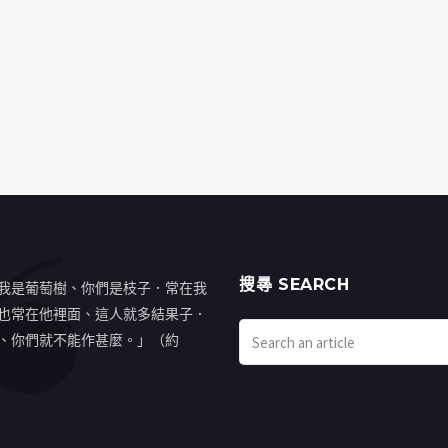
搜㝷 SEARCH
我是葡萄樹、你們是枝子．常在我
也常在他裡面、這人就多結果子．
、你們就不能作甚麼。」（約