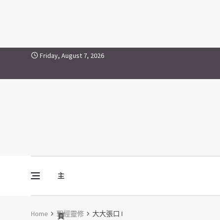
大大張口 I
Skip to content
Friday, August 7, 2026
主
Vine Media
葡萄樹傳媒
Home
聖經靈修
大大張口 I
頁