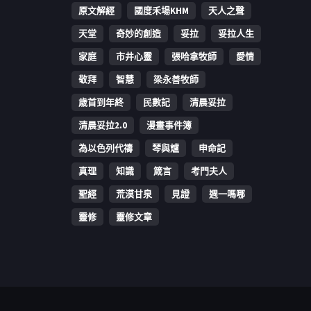
原文解經
國度禾場KHM
天人之聲
天堂
奇妙的創造
妥拉
妥拉人生
家庭
市井心靈
張哈拿牧師
愛情
敬拜
智慧
梁永善牧師
歳首到年終
民數記
清晨妥拉
清晨妥拉2.0
漫畫事件簿
為以色列代禱
琴與爐
申命記
真理
知識
箴言
考門夫人
聖經
荒漠甘泉
見證
週一嗎哪
靈修
靈修文章