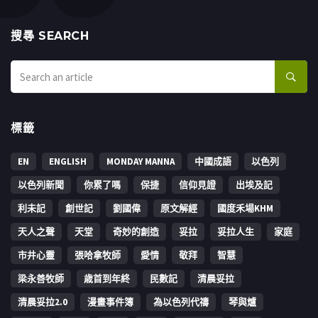
搜㝷 SEARCH
標籤
EN
ENGLISH
MONDAY MANNA
中國成語
以色列
以色列新聞
你累了嗎
保捷
信仰見證
出埃及記
利未記
創世記
劉國偉
原文解經
國度禾場KHM
天人之聲
天堂
奇妙的創造
妥拉
妥拉人生
家庭
市井心靈
張哈拿牧師
愛情
敬拜
智慧
梁永善牧師
歳首到年終
民數記
清晨妥拉
清晨妥拉2.0
漫畫事件簿
為以色列代禱
琴與爐