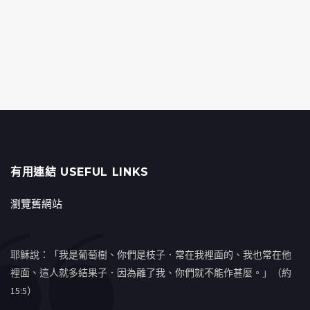
有用連結 USEFUL LINKS
瀏覽舊網站
耶穌說：「我是葡萄樹、你們是枝子．常在我裡面的、我也常在他
裡面、這人就多結果子．因為離了我、你們就不能作甚麼。」（約
15:5）