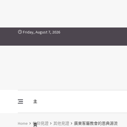
廣東客屬教會的恩典源流
Skip to content
Friday, August 7, 2026
主
Vine Media
葡萄樹傳媒
Home
信仰見證
其他見證
廣東客屬教會的恩典源流
頁