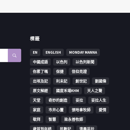
標籤
EN
ENGLISH
MONDAY MANNA
中國成語
以色列
以色列新聞
你累了嗎
保捷
信仰見證
出埃及記
利未記
創世記
劉國偉
原文解經
國度禾場KHM
天人之聲
天堂
奇妙的創造
妥拉
妥拉人生
家庭
市井心靈
張哈拿牧師
愛情
敬拜
智慧
梁永善牧師
歳首到年終
民數記
清晨妥拉