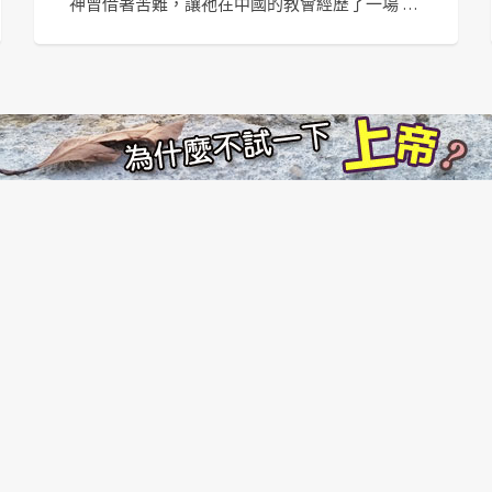
神曾借著苦難，讓祂在中國的教會經歷了一場 …