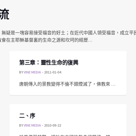
流
，無疑是一塊容易接受福音的好土；在近代中國人領受福音，成立平
教會在主耶穌基督裏的生命之源和坎坷的經歷…
第三章：靈性生命的復興
BY
VINE MEDIA
2011-01-04
唐朝傳入的景教變得不倫不類煙滅了，佛教來 …
二、序
BY
VINE MEDIA
2010-09-22