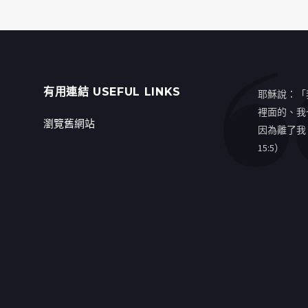
有用連結 USEFUL LINKS
耶穌說：「
裡面的、我
瀏覽舊網站
因為離了我
15:5）