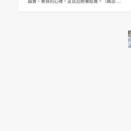
誠實、善良的心裡，並且忍耐著結實。（路加 …