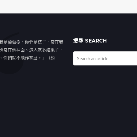
搜㝷 SEARCH
我是葡萄樹、你們是枝子．常在我
也常在他裡面、這人就多結果子．
、你們就不能作甚麼。」（約