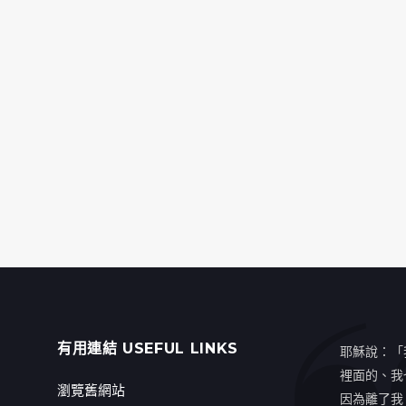
有用連結 USEFUL LINKS
耶穌說：「
裡面的、我
瀏覽舊網站
因為離了我