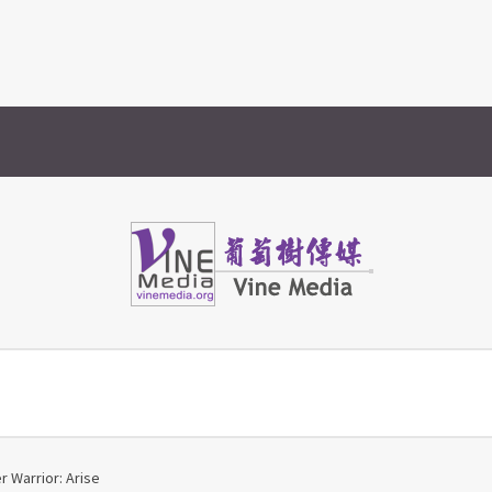
or: Arise
Vine Media
葡萄樹傳媒
rior: Arise