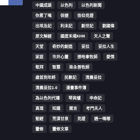
中國成語
以色列
以色列新聞
你累了嗎
保捷
信仰見證
出埃及記
利未記
創世記
劉國偉
原文解經
國度禾場KHM
天人之聲
天堂
奇妙的創造
妥拉
妥拉人生
家庭
市井心靈
張哈拿牧師
愛情
敬拜
智慧
梁永善牧師
歳首到年終
民數記
清晨妥拉
清晨妥拉2.0
漫畫事件簿
為以色列代禱
琴與爐
申命記
真理
知識
箴言
考門夫人
聖經
荒漠甘泉
見證
週一嗎哪
靈修
靈修文章