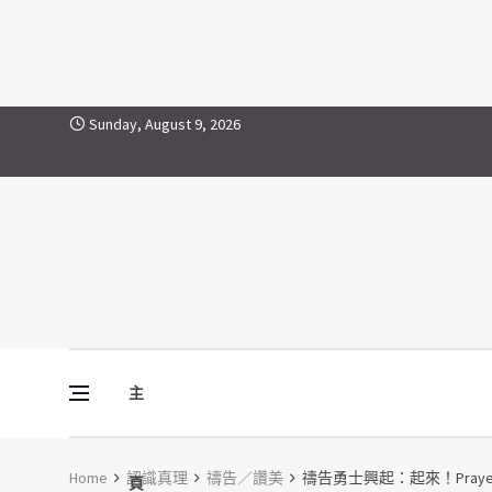
禱告勇士興起：起來！Prayer Warri
Skip to content
Sunday, August 9, 2026
主
Vine Media
葡萄樹傳媒
Home
認識真理
禱告／讚美
禱告勇士興起：起來！Prayer War
頁