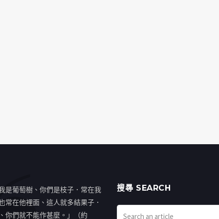
搜㝷 SEARCH
我是葡萄樹、你們是枝子．常在我
也常在他裡面、這人就多結果子．
、你們就不能作甚麼。」（約