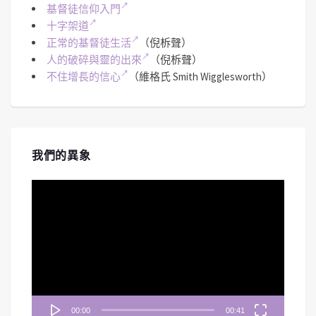
基督徒信仰入門
十字架道
正常的基督徒生活
（倪柝聲）
人的破碎與靈的出來
（倪柝聲）
不住增長的信心
（維格氏 Smith Wigglesworth）
我們的異象
視
訊
播
放
器
00:00
00:41