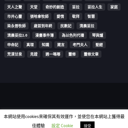
天人之聲
天堂
奇妙的創造
妥拉
妥拉人生
家庭
市井心靈
張哈拿牧師
愛情
敬拜
智慧
梁永善牧師
歳首到年終
民數記
清晨妥拉
清晨妥拉2.0
漫畫事件簿
為以色列代禱
琴與爐
申命記
真理
知識
箴言
考門夫人
聖經
荒漠甘泉
見證
週一嗎哪
靈修
靈修文章
Copyright © 2006-2026 The Vine Media Organization Limited. All
本網站使用cookies來確保其有效運作，並使您在本網站上獲得最
rights reserved.
佳體驗
設定 Cookie
接受