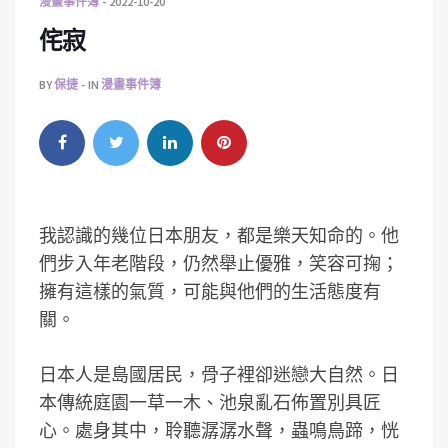
漫畫事件簿
2022-10-20
侘寂
BY
保捷
IN
漫畫事件簿
我認識的幾位日本朋友，都是樂天知命的。他
們步入年老階段，仍然舉止優雅，笑容可掬；
擁有這樣的氣質，可能與他們的生活態度有
關。
日本人是島國居民，骨子裡卻迷戀大自然。日
本傳統庭園一草一木、池泉亂石佈置別具匠
心。處身其中，聆聽潺潺水聲，蟲鳴鳥蹄，恍