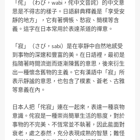
「侘」（わび，wabi，侘中文音詫）的中文意
思是不得志的樣子。日語辭典釋義是「享受安
靜的地方」，它有著惆悵、愁寂、簡樸等含
義。這字在日本常用於表達茶道的禪意。
「寂」（さび，sabi）是在寧靜中自然地感受
到事物的深邃和豐富的美。在日語裡，最初是
指隨著時間流逝而逐漸陳舊的意思，後來衍生
出一種懷念舊物的主義。它有漢語中「寂」所
表示靜謐的意思，也包含了樸素、蒼老、古雅
等意義在內。
日本人把「侘寂」連在一起來，表達一種哀物
意識。侘寂是一種崇尚簡單生活的態度，對於
事物的不完美、不恆常並不執著，因此能面對
衰老，處之泰然，充分表現成熟的智慧；難怪