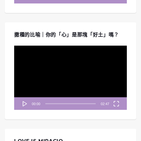
撒種的比喻｜你的「心」是那塊「好土」嗎？
視
訊
播
放
器
00:00
02:47