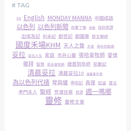
# TAG
English
MONDAY MANNA
中國成語
EN
以色列
以色列新聞
你累了嗎
信仰見證
保捷
出埃及記
創世記
劉國偉
利未記
原文解經
國度禾場KHM
天人之聲
天堂
奇妙的創造
妥拉
張哈拿牧師
家庭
市井心靈
愛情
妥拉人生
敬拜
歳首到年終
民數記
智慧
梁永善牧師
清晨妥拉
清晨妥拉2.0
漫畫事件簿
為以色列代禱
琴與爐
真理
申命記
知識
箴言
週一嗎哪
聖經
考門夫人
荒漠甘泉
見證
靈修
靈修文章