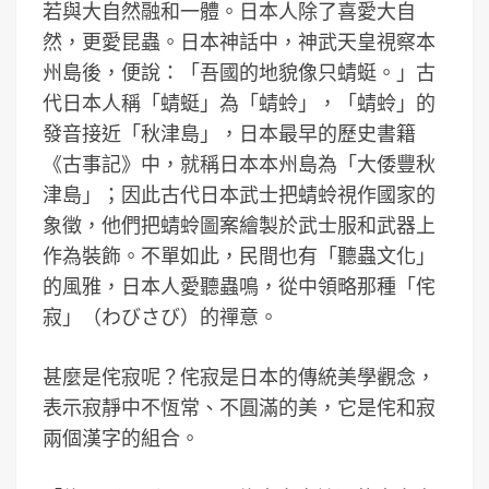
若與大自然融和一體。日本人除了喜愛大自
然，更愛昆蟲。日本神話中，神武天皇視察本
州島後，便說：「吾國的地貌像只蜻蜓。」古
代日本人稱「蜻蜓」為「蜻蛉」，「蜻蛉」的
發音接近「秋津島」，日本最早的歷史書籍
《古事記》中，就稱日本本州島為「大倭豐秋
津島」；因此古代日本武士把蜻蛉視作國家的
象徵，他們把蜻蛉圖案繪製於武士服和武器上
作為裝飾。不單如此，民間也有「聽蟲文化」
的風雅，日本人愛聽蟲鳴，從中領略那種「侘
寂」（わびさび）的禪意。
甚麼是侘寂呢？侘寂是日本的傳統美學觀念，
表示寂靜中不恆常、不圓滿的美，它是侘和寂
兩個漢字的組合。