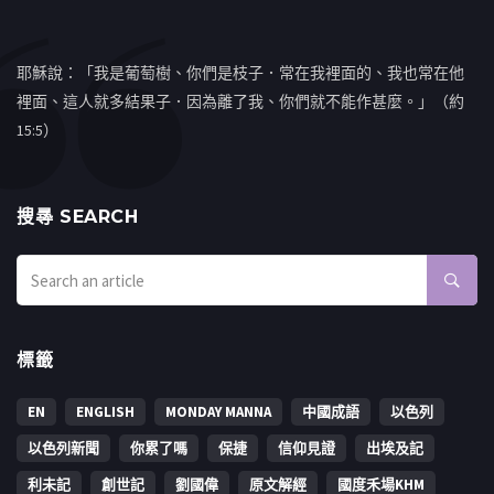
耶穌說：「我是葡萄樹、你們是枝子．常在我裡面的、我也常在他
裡面、這人就多結果子．因為離了我、你們就不能作甚麼。」（約
15:5）
搜㝷 SEARCH
標籤
EN
ENGLISH
MONDAY MANNA
中國成語
以色列
以色列新聞
你累了嗎
保捷
信仰見證
出埃及記
利未記
創世記
劉國偉
原文解經
國度禾場KHM