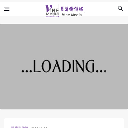
Skip to content
Vine Media
葡萄樹傳媒