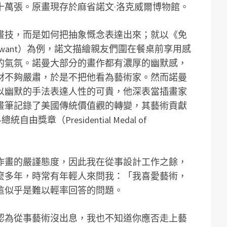
十萬張。原畫現存於麻省諾文·洛克威爾博物館。
畫技，而是如何把抽象慨念表達出來；就以《免
om want）為例，諾文描繪親友們圍在餐桌前享用感
的氣氛。諾曼大部分的畫作都有濃厚的幽默感，
材不夠嚴肅，於是不把他看為藝術家。然而諾曼
以幽默的手法表達人性的可貴，他深表當插畫家
的畫筆記錄了美國傳統價值觀的轉變，其藝術貢獻
章（Presidential Medal of
作畫的嚴謹態度，因此我在從事設計工作之餘，
麼多年，時常有年輕人來問我：「我喜愛藝術，
這似乎是難以輕率回答的問題。
認為從事藝術沒出息，我也不知道你應否走上藝