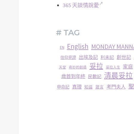
365 天談情說愛
# TAG
English
MONDAY MANN
EN
出埃及記
創世記
利未記
信仰見證
妥拉
家庭
妥拉人生
天堂
奇妙的創造
清晨妥拉
歳首到年終
民數記
真理
考門夫人
申命記
知識
箴言