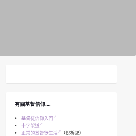
有關基督信仰….
基督徒信仰入門
十字架道
正常的基督徒生活
（倪柝聲）