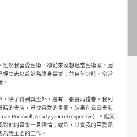
。雖然我喜愛藝術，卻從來沒想過當藝術家。因
已經立志以設計為終身事業；並自年少時，常常
識。
軍，除了得到獎盃外，還有一張書局禮卷。我到
書籍的書店，尋找喜愛的畫冊，結果在云云書海
well, A sixty year retrospective）。諾文
我對他的畫集一見鍾情；或許，其實我的至愛還
成為我主要的工作。