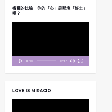
撒種的比喻｜你的「心」是那塊「好土」
嗎？
視
訊
播
放
器
00:00
02:47
LOVE IS MIRACIO
視
訊