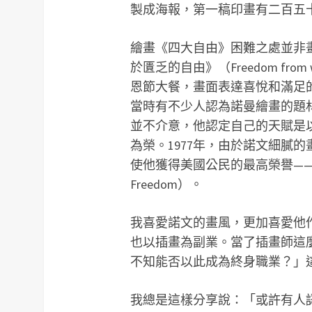
製成海報，第一稿印畫有二百五
繪畫《四大自由》困難之處並非
於匱乏的自由》（Freedom fr
恩節大餐，畫面表達喜悅和滿足
當時有不少人認為諾曼繪畫的題
並不介意，他認定自己的天賦是
為榮。1977年，由於諾文細膩
使他獲得美國公民的最高榮譽——總統自由獎
Freedom）。
我喜愛諾文的畫風，更加喜愛他
也以插畫為副業。當了插畫師這
不知能否以此成為終身職業？」
我總是這樣分享說：「或許有人