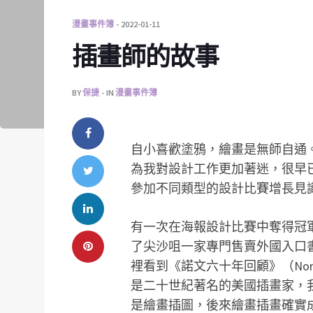
漫畫事件簿
2022-01-11
插畫師的故事
BY
保捷
IN
漫畫事件簿
自小喜歡塗鴉，繪畫是無師自通
為我對設計工作更加著迷，很早
參加不同類型的設計比賽增長見
有一次在海報設計比賽中奪得冠
了尖沙咀一家專門售賣外國入口
裡看到《諾文六十年回顧》（Norman Rock
是二十世紀著名的美國插畫家，
是繪畫插圖，後來繪畫插畫確實