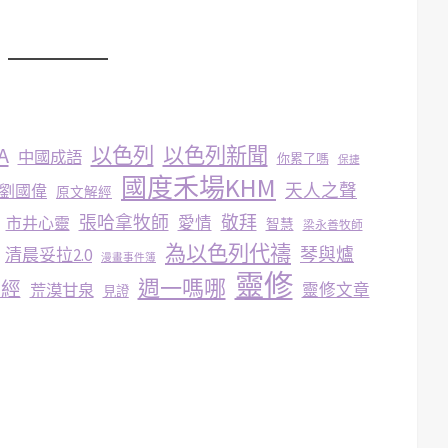
A
以色列
以色列新聞
中國成語
你累了嗎
保捷
國度禾場KHM
天人之聲
劉國偉
原文解經
張哈拿牧師
敬拜
市井心靈
愛情
智慧
梁永善牧師
為以色列代禱
琴與爐
清晨妥拉2.0
漫畫事件簿
靈修
週一嗎哪
聖經
荒漠甘泉
靈修文章
見證