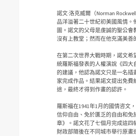
諾文·洛克威爾（Norman Rock
品洋溢著二十世紀初美國風情。
圖。諾文的父母是虔誠的聖公會
沒有上教堂；然而在他充滿美善
在第二次世界大戰時期，諾文希
統羅斯福發表的人權演說《四大
的建議，他認為諾文只是一名插
家完成作品。結果諾文提出免費
途，最終才得到作畫的認許。
羅斯福在1941年1月的國情咨
信仰自由、免於匱乏的自由和免
章》。諾文花了七個月完成這四
財政部隨後在不同城市舉行原畫