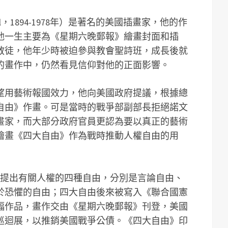
well，1894-1978年）是著名的美國插畫家，他的作
他一生主要為《星期六晚郵報》繪畫封面和插
教徒，他年少時被迫參與教會聖詩班，成長後就
的畫作中，仍然看見信仰對他的正面影響。
望用藝術報國效力，他向美國政府提議，根據總
自由》作畫。可是當時的戰爭部副部長拒絕諾文
畫家，而大部分政府官員更認為要以真正的藝術
繪畫《四大自由》作為戰時推動人權自由的用
文，提出有關人權的四種自由，分別是言論自由、
於恐懼的自由；四大自由後來被寫入《聯合國憲
幅作品，畫作交由《星期六晚郵報》刊登，美國
巡迴展，以推銷美國戰爭公債。《四大自由》印