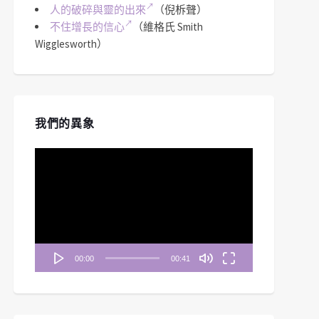
人的破碎與靈的出來
（倪柝聲）
不住增長的信心
（維格氏 Smith
Wigglesworth）
我們的異象
視
訊
播
放
器
00:00
00:41