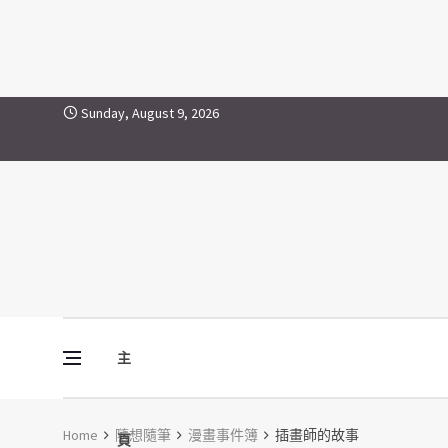
Skip to content
Sunday, August 9, 2026
主
Vine Media
葡萄樹傳媒
Home
隨想隨筆
漫畫事件簿
插畫師的故事
頁