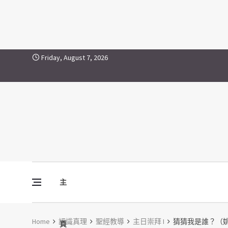
Skip to content
Friday, August 7, 2026
主
Vine Media
葡萄樹傳媒
Home
認識真理
聖經教導
主日崇拜 I
猜猜我是誰？（姚志豪牧師
頁