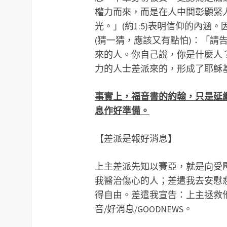
權力而來，而是在人中間彰顯緊
光。」(約1:5)表明信仰的內涵
(猜一猜，應該又有點怕)：「請
來的人。你自己說，你是什麼人？
力的人士差派來的，形成了耶穌
事實上，福音書的約翰，只是延
息作好準備。
【差派是報好消息】
上主差派先知以賽亞，就是向受
我醫治傷心的人；差遣我去安慰悲
得自由。差遣我宣告：上主拯救他子
音/好消息/GOODNEWS。