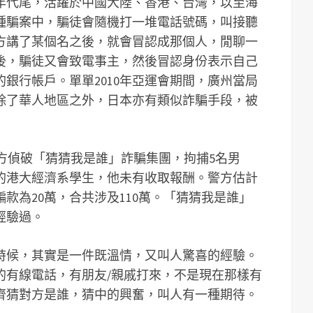
0年代尾，活躍於中國大陸、香港、台灣，以至海
種騙案中，騙徒會隨機打一堆電話號碼，叫接聽
方講了某個名之後，就會冒認成那個人，閒聊一
後，騙徒又會致電事主，然後冒認身份表示自己
銀行帳戶。單單2010年亞運會期間，廣州當局
。除了華人地區之外，日本亦有類似詐騙手段，被
)：警方偵破「猜猜我是誰」詐騙集團，拘捕5名男
的港大經濟系學生，他未有收取報酬。警方估計
騙款為20萬，合共涉及110萬。「猜猜我是誰」
經驗過。
時候，其實是一件既溫情，又叫人驚喜的經驗。
的有線電話，有朋友/親戚打來，不是現在那樣有
齊猜對方是誰，猜中的興奮，叫人有一種期待。