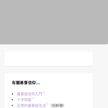
有關基督信仰….
基督徒信仰入門
十字架道
正常的基督徒生活
（倪柝聲）