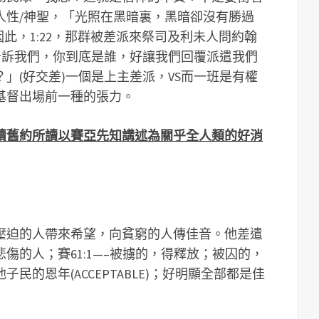
人性/神聖，「光照在黑暗裏，黑暗卻沒有勝過
。因此，1:22，那群被差派來祭司及利未人問約翰
告訴我們，你到底是誰，好讓我們回覆派遣我們
」(好交差)一個是上主差派，VS而一班是有權
基督出場前一種的張力。
續舊約所讀以賽亞先知講述為關乎全人類的好消
壓迫的人帶來希望，向貧窮的人傳佳音。他差遣
傷的人；賽61:1—–被擄的，得釋放；被囚的，
民的恩年(ACCEPTABLE)；好明顯全部都是佳