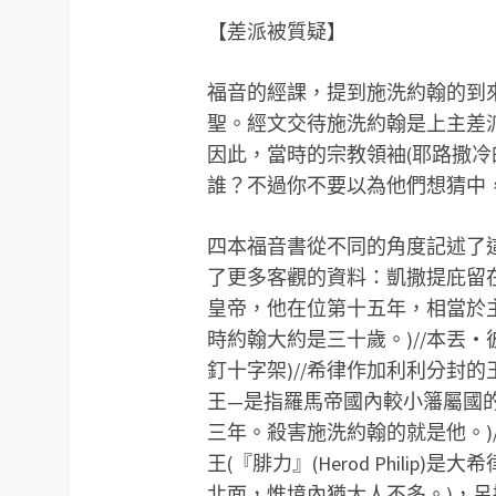
【差派被質疑】
福音的經課，提到施洗約翰的到
聖。經文交待施洗約翰是上主差
因此，當時的宗教領袖(耶路撒冷
誰？不過你不要以為他們想猜中，反而
四本福音書從不同的角度記述了這件
了更多客觀的資料：凱撒提庇留
皇帝，他在位第十五年，相當於
時約翰大約是三十歲。)//本丟
釘十字架)//希律作加利利分封的王(『
王—是指羅馬帝國內較小籓屬國
三年。殺害施洗約翰的就是他。)
王(『腓力』(Herod Phili
北面，惟境內猶太人不多。)，呂撒聶