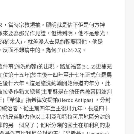
來，當時宗教領袖，顯明就是估下佢是何方神
派來要為那光作見證，但講到明，他不是那光，
的猶太人)，就差派人去見約翰要問他，他是
不想猜中的，為何？(1:24-25)。
事(施洗約翰)的出現，路加福音(3:1-2)更補充
在位第十五年(於主後十四年至卅七年正式任羅馬
主後廿六年。這是施洗約翰開始傳道的年分，此
‧彼拉多作猶太總督(主耶穌是在他任內被審問並判
希律』指希律安提帕(Herod Antipas) ，分封
的統治者。從主前四年至主後卅九年，長達四十
//他兄弟腓力作以土利亞和特拉可尼地區分封的
p)是大希律的另一個兒子；他所分領的國土在加利利的東
作亞比利尼分封的王(『呂撒聶』(Lysanias)