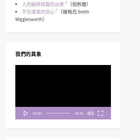
人的破碎與靈的出來
（倪柝聲）
不住增長的信心
（維格氏 Smith
Wigglesworth）
我們的異象
視
訊
播
放
器
00:00
00:41