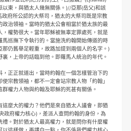
以東，與猶太人幾無關係。)//亞那(岳父)和該
羅馬政府所公認的大祭司，猶太的大祭司既是宗教
的政治領袖。當時的猶太公會相當於猶太族的最
人，權勢很大。當年耶穌被無辜定罪處死，就是
羅馬巡撫下令執行的。當施洗約翰開始傳道的時
亞那仍舊舉足輕重，故路加提到兩個人的名字。)
野裏，上帝的話臨到他。即羅馬人統治的年代。
料，正正就道出，當時約翰在一個怎樣管治下的
即使宗教領袖，都不一定會站宗教人物「約翰」
這群權力人物與約翰及耶穌的死甚有關係。
有這麼大的權力？他們是來自猶太人議會，即猶
央政府權力核心)，差派人查問約翰的身份，為
洗禮。對於猶太人最高權力，就是問你有什麼權
可以這樣做，再講白一點，你不係我們權力核心