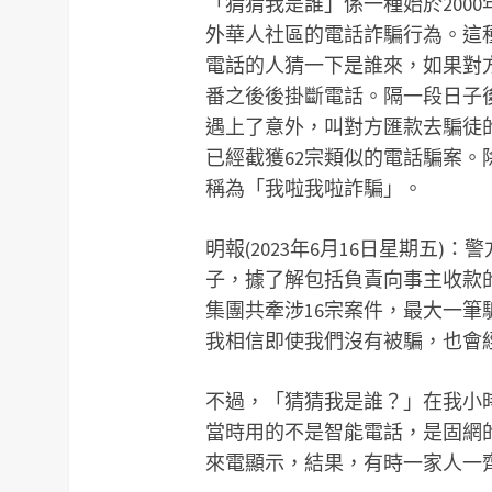
「猜猜我是誰」係一種始於200
外華人社區的電話詐騙行為。這
電話的人猜一下是誰來，如果對
番之後後掛斷電話。隔一段日子
遇上了意外，叫對方匯款去騙徒的
已經截獲62宗類似的電話騙案
稱為「我啦我啦詐騙」。
明報(2023年6月16日星期五
子，據了解包括負責向事主收款
集團共牽涉16宗案件，最大一筆
我相信即使我們沒有被騙，也會
不過，「猜猜我是誰？」在我小
當時用的不是智能電話，是固網
來電顯示，結果，有時一家人一