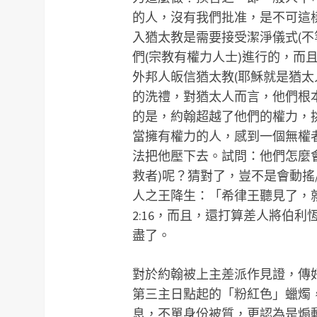
的人，沒有我們批准，是不可這
入猶太教是需要接受潔淨儀式(不
們(宗教有權力人士)進行的，而
外邦人皈信猶太教(耶穌就是猶太
的洗禮，對猶太人而言，他們根本
的是，約翰超越了他們的權力，挑
當擁有權力的人，感到一個無權
法把他壓下去。試問：他們怎麼
救者)呢？猜對了，豈不是會動搖/
人之王降生：「希律王聽見了，
2:16，而且，還打算差人將伯
盡了。
對於約翰被上主差派作見證，傳好
第三主日點起的「粉紅色」蠟燭
息，不單身份被質，更認為是煽