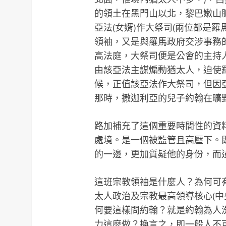
的領土在黑門山以北，黎巴嫩山脈
亞法(女婿)作大祭司(兩位都是
領袖，又是與羅馬政府交涉事務
高法庭，大祭司便是公會的主持
由該亞法主謀煽動猶太人，迫使
候，正值該亞法作大祭司，但因
那時，撒迦利亞的兒子約翰在曠
路加補充了這個重要時間性的資
處境。是一個被監管且高壓下。
的一邊，更加質疑他的身份，而
這班宗教領袖是什麼人？為何可
太人政治及宗教最高領導核心(中
何要這樣問約翰？就是約翰為人
力這麼做？換言之，即一般人不