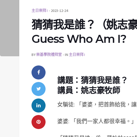
主日崇拜 I
2023-12-24
猜猜我是誰？（姚志豪牧師）
Guess Who Am I?
BY
崇基學院禮拜堂
IN
主日崇拜 I
講題：猜猜我是誰？
講員：姚志豪牧師
女騙徒: 「婆婆，把首飾給我，
婆婆: 「我們一家人都很幸福。」