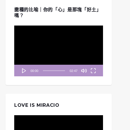
撒種的比喻｜你的「心」是那塊「好土」
嗎？
視
訊
播
放
器
00:00
02:47
LOVE IS MIRACIO
視
訊