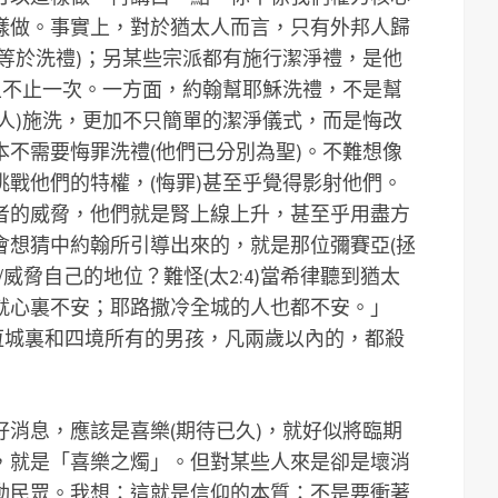
樣做。事實上，對於猶太人而言，只有外邦人歸
等於洗禮)；另某些宗派都有施行潔淨禮，是他
且不止一次。一方面，約翰幫耶穌洗禮，不是幫
人)施洗，更加不只簡單的潔淨儀式，而是悔改
不需要悔罪洗禮(他們已分別為聖)。不難想像
戰他們的特權，(悔罪)甚至乎覺得影射他們。
者的威脅，他們就是腎上線上升，甚至乎用盡方
會想猜中約翰所引導出來的，就是那位彌賽亞(拯
威脅自己的地位？難怪(太2:4)當希律聽到猶太
就心裏不安；耶路撒冷全城的人也都不安。」
利恆城裏和四境所有的男孩，凡兩歲以內的，都殺
消息，應該是喜樂(期待已久)，就好似將臨期
，就是「喜樂之燭」。但對某些人來是卻是壞消
動民眾。我想：這就是信仰的本質：不是要衝著