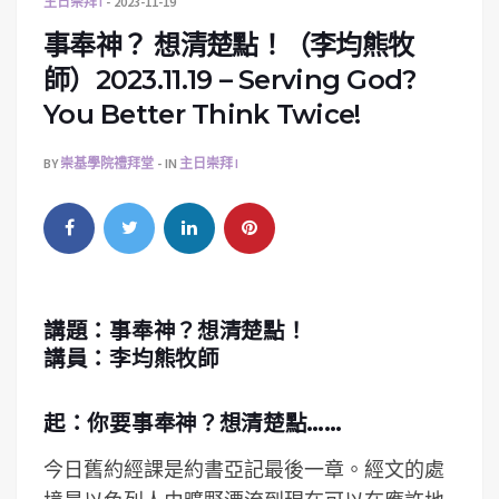
主日崇拜 I
2023-11-19
事奉神？ 想清楚點！（李均熊牧
師）2023.11.19 – Serving God?
You Better Think Twice!
BY
崇基學院禮拜堂
IN
主日崇拜 I
講題：事奉神？想清楚點！
講員：李均熊牧師
起：你要事奉神？想清楚點……
今日舊約經課是約書亞記最後一章。經文的處