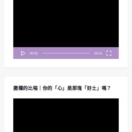
視
訊
播
放
器
00:00
00:41
撒種的比喻｜你的「心」是那塊「好土」嗎？
視
訊
播
放
器