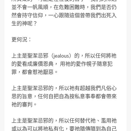
並不會一帆風順，在危難困難時，我們是否仍
然會持守信仰，一心跟隨這個曾帶我們出死入
生的神呢？
更何況：
上主是聖潔忌邪（jealous）的，所以任何將祂
的愛看成廉價恩典， 用祂的愛作幌子隨意犯
罪，都會惹祂厭惡。
上主是聖潔忌邪的，所以祂有超越我們凡俗心
思的旨意，任何自把自為按私意事奉都會帶來
祂的審判。
上主是聖潔忌邪的，所以任何替代祂、濫用祂
或以為可以將祂私有化，要祂隨傳隨到為自己