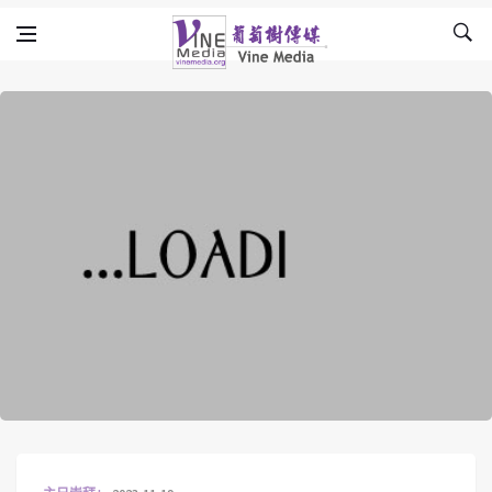
Skip to content
Vine Media
葡萄樹傳媒