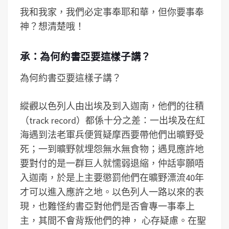
我和我家，我們必定事奉耶和華，但你要事奉
神？想清楚哦！
承：為何約書亞要這樣子講？
為何約書亞要這樣子講？
縱觀以色列人由出埃及到入迦南，他們的往積
（track record）都係十分之差：一出埃及在紅
海遇到法老軍兵便質疑摩西要帶他們出曠野受
死；一到曠野就埋怨無水無食物；遇見應許地
要對付的是一群巨人就懦弱退縮，仲話寧願唔
入迦南，於是上主要懲罰他們在曠野漂流40年
才可以進入應許之地。以色列人一路以來的表
現，也難怪約書亞對他們是否會專一事奉上
主，其間不會背叛他們的神， 心存疑慮。在聖