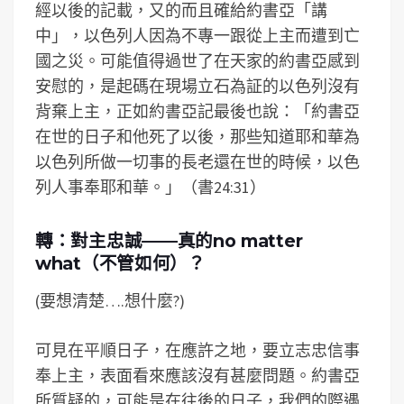
經以後的記載，又的而且確給約書亞「講
中」，以色列人因為不專一跟從上主而遭到亡
國之災。可能值得過世了在天家的約書亞感到
安慰的，是起碼在現場立石為証的以色列沒有
背棄上主，正如約書亞記最後也說：「約書亞
在世的日子和他死了以後，那些知道耶和華為
以色列所做一切事的長老還在世的時候，以色
列人事奉耶和華。」（書24:31）
轉：對主忠誠——真的no matter
what（不管如何）？
(要想清楚….想什麼?)
可見在平順日子，在應許之地，要立志忠信事
奉上主，表面看來應該沒有甚麼問題。約書亞
所質疑的，可能是在往後的日子，我們的際遇