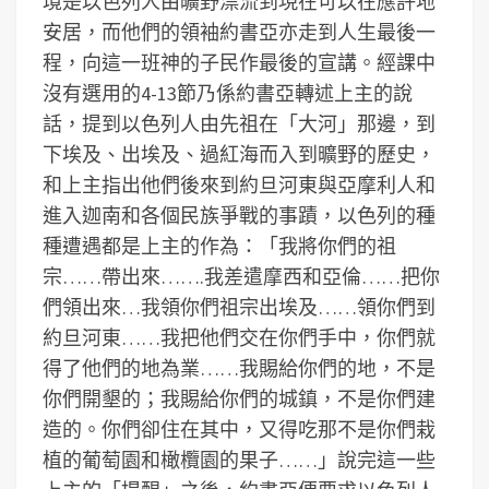
境是以色列人由曠野漂流到現在可以在應許地
安居，而他們的領袖約書亞亦走到人生最後一
程，向這一班神的子民作最後的宣講。經課中
沒有選用的4-13節乃係約書亞轉述上主的說
話，提到以色列人由先祖在「大河」那邊，到
下埃及、出埃及、過紅海而入到曠野的歷史，
和上主指出他們後來到約旦河東與亞摩利人和
進入迦南和各個民族爭戰的事蹟，以色列的種
種遭遇都是上主的作為：「我將你們的祖
宗……帶出來…….我差遣摩西和亞倫……把你
們領出來…我領你們祖宗出埃及……領你們到
約旦河東……我把他們交在你們手中，你們就
得了他們的地為業……我賜給你們的地，不是
你們開墾的；我賜給你們的城鎮，不是你們建
造的。你們卻住在其中，又得吃那不是你們栽
植的葡萄園和橄欖園的果子……」說完這一些