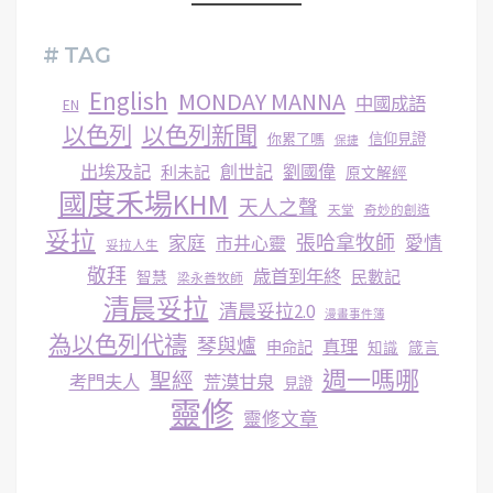
# TAG
English
MONDAY MANNA
中國成語
EN
以色列
以色列新聞
你累了嗎
信仰見證
保捷
出埃及記
創世記
劉國偉
利未記
原文解經
國度禾場KHM
天人之聲
天堂
奇妙的創造
妥拉
張哈拿牧師
家庭
市井心靈
愛情
妥拉人生
敬拜
歳首到年終
民數記
智慧
梁永善牧師
清晨妥拉
清晨妥拉2.0
漫畫事件簿
為以色列代禱
琴與爐
真理
申命記
知識
箴言
週一嗎哪
聖經
考門夫人
荒漠甘泉
見證
靈修
靈修文章