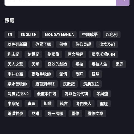
標籤
EN
ENGLISH
MONDAY MANNA
中國成語
以色列
以色列新聞
你累了嗎
保捷
信仰見證
出埃及記
利未記
創世記
劉國偉
原文解經
國度禾場KHM
天人之聲
天堂
奇妙的創造
妥拉
妥拉人生
家庭
市井心靈
張哈拿牧師
愛情
敬拜
智慧
梁永善牧師
歳首到年終
民數記
清晨妥拉
清晨妥拉2.0
漫畫事件簿
為以色列代禱
琴與爐
申命記
真理
知識
箴言
考門夫人
聖經
荒漠甘泉
見證
週一嗎哪
靈修
靈修文章