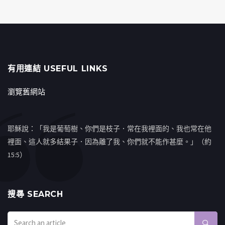
有用連結 USEFUL LINKS
瀏覽舊網站
耶穌說：「我是葡萄樹、你們是枝子．常在我裡面的、我也常在他
裡面、這人就多結果子．因為離了我、你們就不能作甚麼。」（約
15:5）
搜㝷 SEARCH