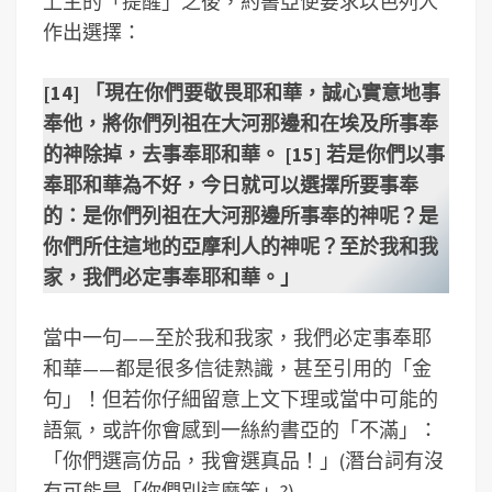
上主的「提醒」之後，約書亞便要求以色列人
作出選擇：
[14] 「現在你們要敬畏耶和華，誠心實意地事
奉他，將你們列祖在大河那邊和在埃及所事奉
的神除掉，去事奉耶和華。 [15] 若是你們以事
奉耶和華為不好，今日就可以選擇所要事奉
的：是你們列祖在大河那邊所事奉的神呢？是
你們所住這地的亞摩利人的神呢？至於我和我
家，我們必定事奉耶和華。」
當中一句——至於我和我家，我們必定事奉耶
和華——都是很多信徒熟識，甚至引用的「金
句」！但若你仔細留意上文下理或當中可能的
語氣，或許你會感到一絲約書亞的「不滿」：
「你們選高仿品，我會選真品！」(潛台詞有沒
有可能是「你們別這麼笨」?)