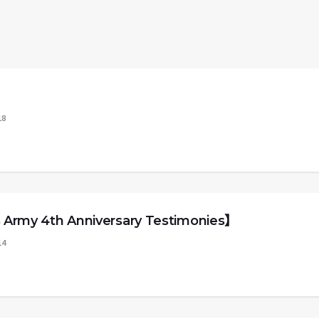
18
y 4th Anniversary Testimonies】
14