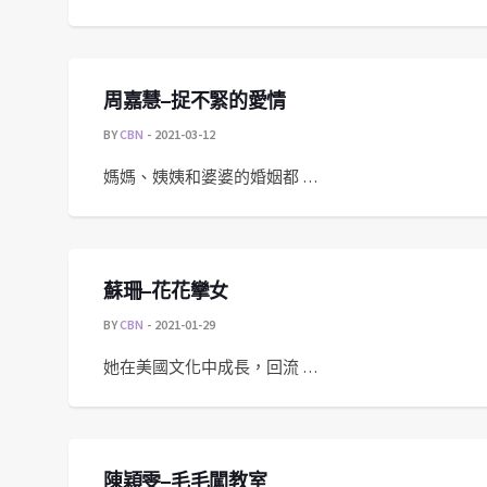
周嘉慧–捉不緊的愛情
BY
CBN
2021-03-12
媽媽、姨姨和婆婆的婚姻都 …
蘇珊–花花攣女
BY
CBN
2021-01-29
她在美國文化中成長，回流 …
陳穎雯–毛毛闖教室