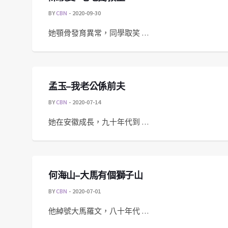
BY
CBN
2020-09-30
她顎骨發育異常，同學取笑 …
孟玉–我老公係前夫
BY
CBN
2020-07-14
她在安徽成長，九十年代到 …
何海山–大馬有個獅子山
BY
CBN
2020-07-01
他綽號大馬羅文，八十年代 …