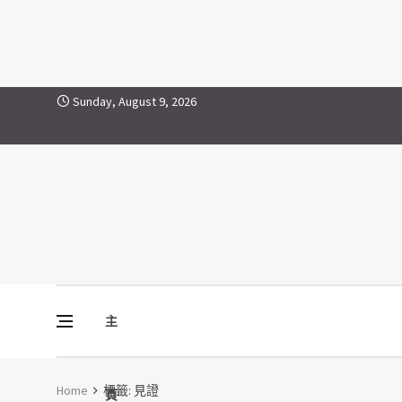
見證
Skip to content
Sunday, August 9, 2026
主
Vine Media
葡萄樹傳媒
Home
標籤:
見證
頁