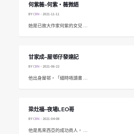
何紫薇–何紫・薇微語
BY
CBN
2021-11-11
她是已故大作家何紫的女兒 …
甘家成–屋邨仔發達記
BY
CBN
2021-06-22
他出身屋邨，「細時唔讀書 …
梁灶福–夜場LEO哥
BY
CBN
2021-04-08
他是馬來西亞的成功商人， …