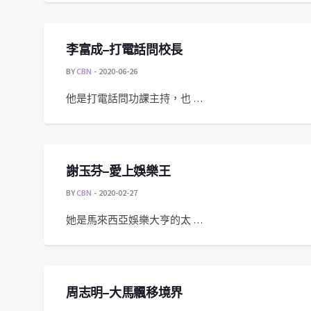
李富成–打電話問校長
BY
CBN
2020-06-26
他是打電話問功課主持，也 …
謝玉芬–愛上娛樂王
BY
CBN
2020-02-27
她是馬來西亞娛樂大亨的太 …
周志明–大馬飄移境界