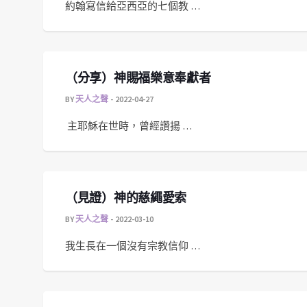
約翰寫信給亞西亞的七個教 …
（分享）神賜福樂意奉獻者
BY
天人之聲
2022-04-27
主耶穌在世時，曾經讚揚 …
（見證）神的慈繩愛索
BY
天人之聲
2022-03-10
我生長在一個沒有宗教信仰 …