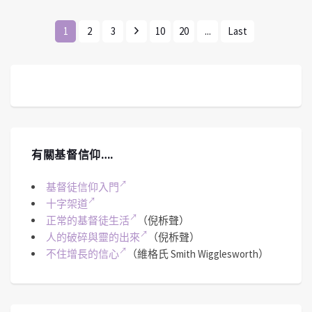
1
2
3
10
20
...
Last
有關基督信仰….
基督徒信仰入門
十字架道
正常的基督徒生活
（倪柝聲）
人的破碎與靈的出來
（倪柝聲）
不住增長的信心
（維格氏 Smith Wigglesworth）