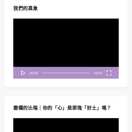
我們的異象
視
訊
播
放
器
00:00
00:41
撒種的比喻｜你的「心」是那塊「好土」嗎？
視
訊