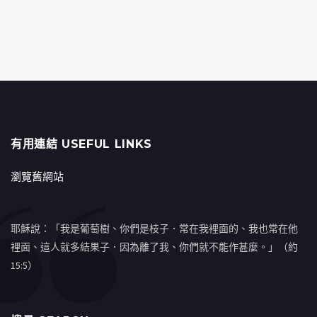
有用連結 USEFUL LINKS
瀏覽舊網站
耶穌說：「我是葡萄樹、你們是枝子．常在我裡面的、我也常在他
裡面、這人就多結果子．因為離了我、你們就不能作甚麼。」（約
15:5）