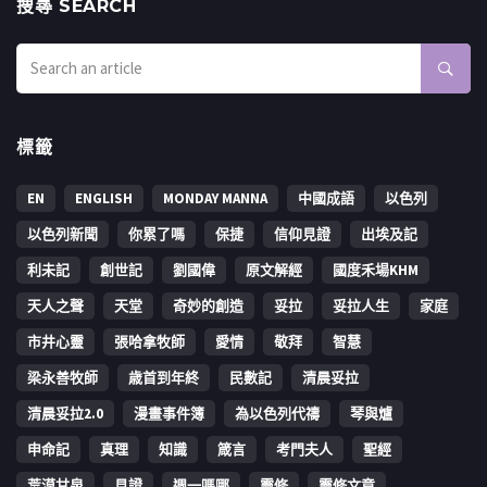
搜㝷 SEARCH
標籤
EN
ENGLISH
MONDAY MANNA
中國成語
以色列
以色列新聞
你累了嗎
保捷
信仰見證
出埃及記
利未記
創世記
劉國偉
原文解經
國度禾場KHM
天人之聲
天堂
奇妙的創造
妥拉
妥拉人生
家庭
市井心靈
張哈拿牧師
愛情
敬拜
智慧
梁永善牧師
歳首到年終
民數記
清晨妥拉
清晨妥拉2.0
漫畫事件簿
為以色列代禱
琴與爐
申命記
真理
知識
箴言
考門夫人
聖經
荒漠甘泉
見證
週一嗎哪
靈修
靈修文章