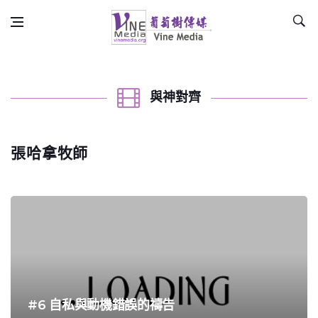
Skip to content
Vine Media
葡萄樹傳媒
禱告／讚美
與神對齊
張哈拿牧師
#6 自私與動機錯誤的禱告