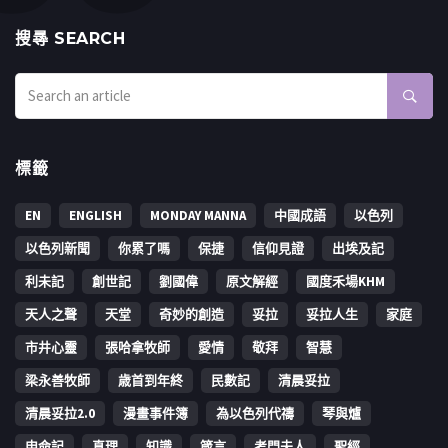
搜㝷 SEARCH
標籤
EN
ENGLISH
MONDAY MANNA
中國成語
以色列
以色列新聞
你累了嗎
保捷
信仰見證
出埃及記
利未記
創世記
劉國偉
原文解經
國度禾場KHM
天人之聲
天堂
奇妙的創造
妥拉
妥拉人生
家庭
市井心靈
張哈拿牧師
愛情
敬拜
智慧
梁永善牧師
歳首到年終
民數記
清晨妥拉
清晨妥拉2.0
漫畫事件簿
為以色列代禱
琴與爐
申命記
真理
知識
箴言
考門夫人
聖經