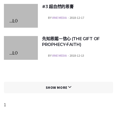
#3 超自然的恩膏
BY
VINE MEDIA
2018-12-17
先知恩賜－信心 (THE GIFT OF
PROPHECY-FAITH)
BY
VINE MEDIA
2018-12-13
SHOW MORE
1