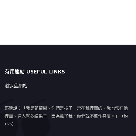
有用連結 USEFUL LINKS
瀏覽舊網站
耶穌說：「我是葡萄樹、你們是枝子．常在我裡面的、我也常在他
裡面、這人就多結果子．因為離了我、你們就不能作甚麼。」（約
15:5）