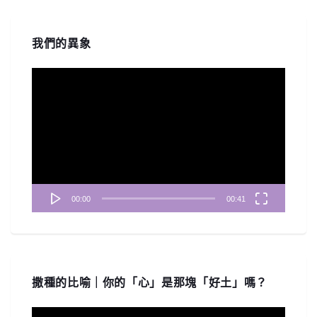
我們的異象
視
訊
播
放
器
00:00
00:41
撒種的比喻｜你的「心」是那塊「好土」嗎？
視