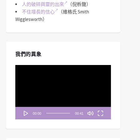
人的破碎與靈的出來
（倪柝聲）
不住增長的信心
（維格氏 Smith
Wigglesworth）
我們的異象
視
訊
播
放
器
00:00
00:41