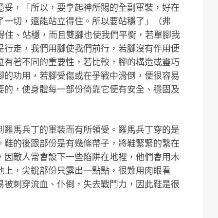
穩妥，「所以，要拿起神所賜的全副軍裝，好在
了一切，還能站立得住。所以要站穩了」（弗
站立得住、站穩，而且雙腳也使我們平衡，若單腳我
是行走，我們用腳使我們前行，若腳沒有作用便
位有著不同的重要性，若比較，腳的構造或靈巧
腳的功用，若腳受傷或在爭戰中滑倒，便很容易
要的，使身體每一部份倚靠它便有安全、穩固及
到羅馬兵丁的軍裝而有所領受。羅馬兵丁穿的是
。鞋的後跟部份是有幾條帶子，將鞋緊緊的繫在
，因敵人常會設下一些陷阱在地裡，他們會用木
地上，尖銳部份只露出一點點，很難用肉眼看
易被刺穿流血、仆倒，失去戰鬥力，因此鞋是很