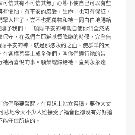
寧可信其有不可信其無」心態下使自己可以有些
再有懼怕，有平安的感受，生命中也可有保証，
們眾人捨了，豈不也把萬物和祂一同白白地賜給
平安賦予我們，「願賜平安的神親自使你們全然成
蒙保守，在我們主耶穌基督降臨的時候，完全無
但願賜平安的神，就是那憑永約之血、使群羊的大
，在各樣善事上成全你們，叫你們遵行祂的旨
行祂所喜悅的事。願榮耀歸給祂，直到永永遠
「你們務要警醒，在真道上站立得穩，要作大丈
），可悲地今天不少人雖接受了福音但卻沒有好好追
不能守住所信的。