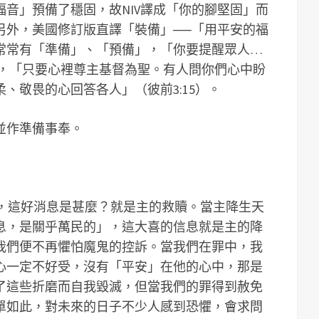
音」預備了穩固，故NIV譯成「你的腳堅固」而
另外，美國修訂版直譯「裝備」──「用平安的福
常常有「準備」、「預備」，「你要提醒眾人…
），「只要心裡尊主基督為聖。有人問你們心中盼
、敬畏的心回答各人」（彼前3:15）。
並作準備事奉。
好消息，這好消息是甚麼？就是主的救贖。當主降生天
息，是關乎萬民的」，這大喜的信息就是主的降
我們便不再懼怕魔鬼的控訴。當我們在罪中，我
心一定不好受，沒有「平安」在他的心中，那是
了這些折磨而自我毀滅，但當我們的罪得到赦免
單如此，對未來的日子不少人感到恐懼，會求問