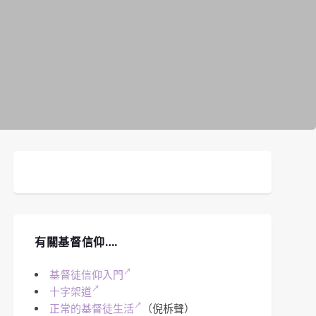
有關基督信仰….
基督徒信仰入門
十字架道
正常的基督徒生活
（倪柝聲）