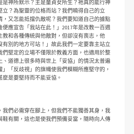
經是神所默示？主是童貞女所生？祂真的能行神
堅立？為聖靈的位格而站？我們曉得自己的立
清，又怎能抵擋仇敵呢？我們要知道自己的據點
便應宣告「我站在此！」2017年是改教一百週
主教和各種傳統與他敵對，但卻沒有喪志，他
沒有別的地方可站！」故此我們一定要靠主站立
我們堅定的立場不僅限於教義方面，也適用於整
上、道德上很多時與世上「妥協」的情況太普遍
權」「反歧視」的旗幟使我們模糊所應堅守的，
甚麼是要堅持而不能妥協。
，我們必需穿在腳上，但我們不能獨善其身，我
與鞋有關，這也是使我們預備妥當，隨時向人傳