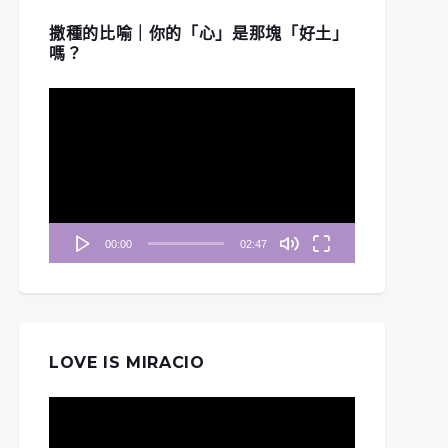
撒種的比喻｜你的「心」是那塊「好土」
嗎？
視
訊
播
放
器
00:00
02:47
LOVE IS MIRACIO
視
訊