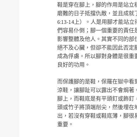
鞋是穿在腳上，腳的作用是站立
磨難的日子抵擋仇敵，並且成就
6:13-14上）。人是用腳才能
們容易仆倒；腳一個重要的責任
影響整體及他人。其實不同的部
絕不及心臟，但卻不能因此否定
成為俘虜。所以腳對身體是很重
良好的功用。
而保護腳的是鞋，保羅在獄中看
涼鞋，讓腳趾可以露出不會焗著
腳上，而鞋底是有平頭釘或飾釘
頭或竹子將頂端削尖，然後埋在
出，若沒有穿鞋或鞋底薄，腳很
重要。