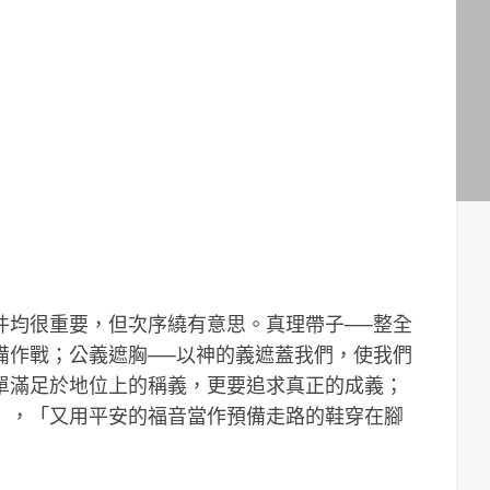
件均很重要，但次序繞有意思。真理帶子──整全
備作戰；公義遮胸──以神的義遮蓋我們，使我們
單滿足於地位上的稱義，更要追求真正的成義；
」，「又用平安的福音當作預備走路的鞋穿在腳