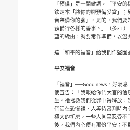
「預備」是一關鍵詞，「平安的福
欽定本「將你的腳預備妥當」；
音裝備你的腳」。是的，我們要
預備行各樣的善事。」（多3:1
望的緣由，就要常作準備，以溫柔
這「和平的福音」給我們作堅固
平安福音
「福音」──Good news，
使宣告：「我報給你們大喜的信
生。祂拯救我們從罪中得釋放，
們活在恐懼裡，人等待審判時內
極大的折磨，一些人甚至忍受不
後，我們內心便有那份平安；不