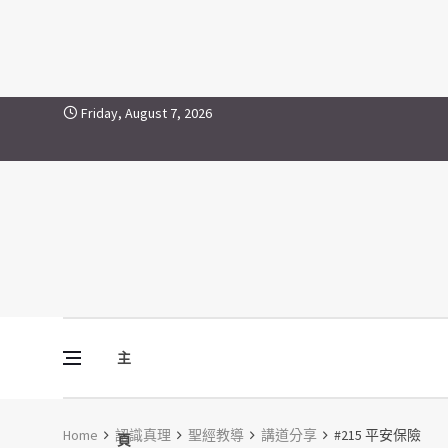
Skip to content
Friday, August 7, 2026
主
Vine Media
葡萄樹傳媒
Home
認識真理
聖經教導
講道分享
#215 平安保險
頁