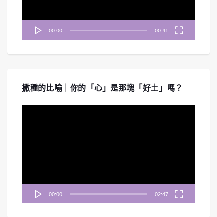
00:00
00:41
撒種的比喻｜你的「心」是那塊「好土」嗎？
視
訊
播
放
器
00:00
02:47