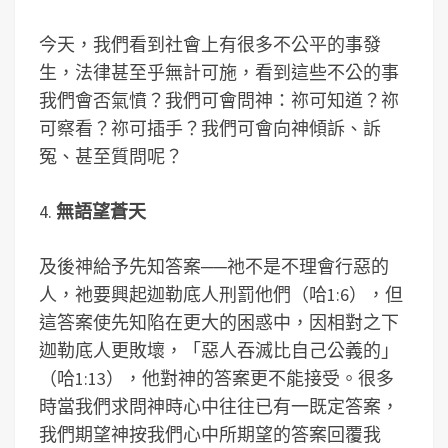
今天，我們看到社會上有很多不公平的事發
生，法律甚至乎無計可施，看到這些不公的事
我們會否氣憤？我們可會問神：祢可知道？祢
可察看？祢可插手？我們可會向神傾訴、訴
冤、甚至質問呢？
4.
無語望蒼天
及後神給予先知答案──祂不是不理會行惡的
人，祂要興起迦勒底人刑罰他們（哈1:6），但
這答案使先知陷在更大的困惑中，因相對之下
迦勒底人更敗壞，「惡人吞滅比自己公義的」
（哈1:13），他對神的答案更不能接受。很多
時當我們求問神時心中往往已有一既定答案，
我們期望神按我們心中所期望的答案回覆我