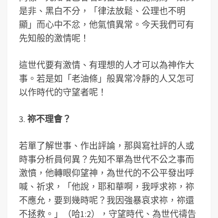
是非、黑白不分，「律法放鬆、公理也不明
顯」而心中不忿，他氣憤異常。今天我們可有
先知般的激情呢！
這世代要有激情、有理想的人才可以為神作大
事。若是如「老油條」般異常冷靜的人又怎可
以作時代的守望者呢！
3.
祢不理會？
若單了解世事、作出評論，那與寫社評的人或
時事分析員何異？先知不單為世代不公之事而
激憤，他轉眼仰望神，為世代的不公平發出呼
喊、祈求，「他說，耶和華啊，我呼求祢，祢
不應允，要到幾時呢？我因強暴哀求祢，祢還
不拯救。」（哈1:2），守望時代、為世代禱告