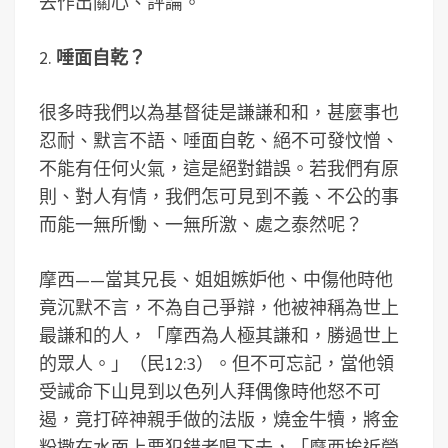
去作出關心、評論。
2.
唾面自乾？
很多時我們以為基督徒是謙謙和和，甚麼事也
忍耐、默言不語、唾面自乾、絕不可發忟憎、
不能有任何火氣，這是絕對錯誤。若我們有原
則、對人有情，我們怎可見到不義、不公的事
而能一無所慟、一無所激、處之泰然呢？
摩西——當其兄長、姐姐嫉妒他、中傷他時他
竟沉默不言，不為自己爭辯，他被神稱為世上
最謙和的人，「摩西為人極其謙和，勝過世上
的眾人。」（民12:3）。但不可忘記，當他領
受誡命下山見到以色列人拜偶像時他怒不可
遏，竟打碎神親手做的法版，燒金牛犢，將金
粉撒在水面上要犯錯者喝下去，「摩西挨近營