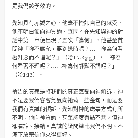
是我們該學效的。
先知具有赤誠之心，他毫不掩飾自己的感受，
他不明白便向神質詢、查問。在先知與神的對
話中第一章便出現了五次「為何」，他甚至質
問神「祢不應允，要到幾時呢？……祢為何看
著奸惡而不理呢？」（哈1:2-3
），「祢為
節錄
何看著不理呢？……祢為何靜默不語呢？」
（哈1:13）。
禱告的真義是將我們的真正感受向神傾訴，神
不是要我們客客氣氣向祂背一些金句，而是要
我們有真誠的傾訴，先知對神的處事方式有所
不明，他向神質詢，甚至態度有點不恭，但神
卻體諒、接納。真誠的疑問總比我們不明、不
滿下放棄信仰來得更好。