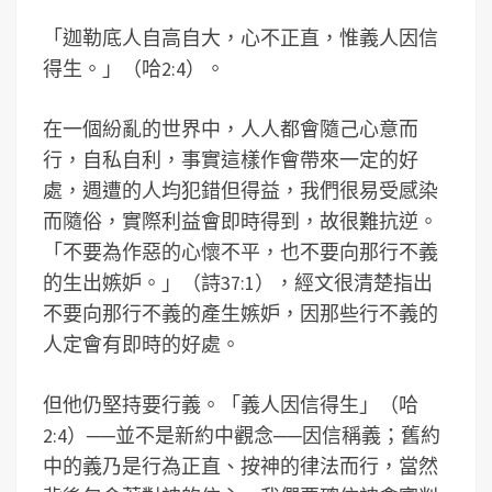
「迦勒底人自高自大，心不正直，惟義人因信
得生。」（哈2:4）。
在一個紛亂的世界中，人人都會隨己心意而
行，自私自利，事實這樣作會帶來一定的好
處，週遭的人均犯錯但得益，我們很易受感染
而隨俗，實際利益會即時得到，故很難抗逆。
「不要為作惡的心懷不平，也不要向那行不義
的生出嫉妒。」（詩37:1），經文很清楚指出
不要向那行不義的產生嫉妒，因那些行不義的
人定會有即時的好處。
但他仍堅持要行義。「義人因信得生」（哈
2:4）──並不是新約中觀念──因信稱義；舊約
中的義乃是行為正直、按神的律法而行，當然