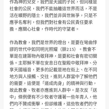
作為神的兒女，我們是天國的子民，但同樣是
社會的公民，我們不能抽離這世界而活，不是
活在曠野的隱士，我們並非與世無爭，只是不
應爭名奪利，但我們對社會有公民責任要承
擔，應關心社會，作時代的守望者。
作為教會，我們是世界的燈台，是要在彎曲悖
謬的世代中如同明光照耀（腓2:15）。教會不
單是在建築物內敬拜神，是要和社會有密切關
係。主耶穌不單在安息日在聖殿中敬拜神、分
享天國福音，更多的記載是祂在街上、在不同
地方與人接觸、交往，進到人群當中了解他們
的需要，這便是「道成肉身」的精神與行動，
故此教會、牧者亦應進到人群中。是次反「送
中」條例便有不少牧者守護著一些年青人，他
們均不贊成衝擊，但卻維護，這些牧者們的守