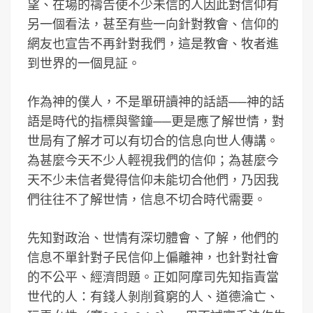
望、在場的禱告使不少未信的人因此對信仰有
另一個看法，甚至有些一向針對教會、信仰的
網友也宣告不再針對我們，這是教會、牧者進
到世界的一個見証。
作為神的僕人，不是單研讀神的話語──神的話
語是時代的指標與警鐘──更是應了解世情，對
世局有了解才可以有切合的信息向世人傳講。
為甚麼今天不少人輕視我們的信仰；為甚麼今
天不少未信者覺得信仰未能切合他們，乃因我
們往往不了解世情，信息不切合時代需要。
先知對政治、世情有深切體會、了解，他們的
信息不單針對子民信仰上偏離神，也針對社會
的不公平、經濟問題。正如阿摩司先知指責當
世代的人：有錢人剝削貧窮的人、道德淪亡、