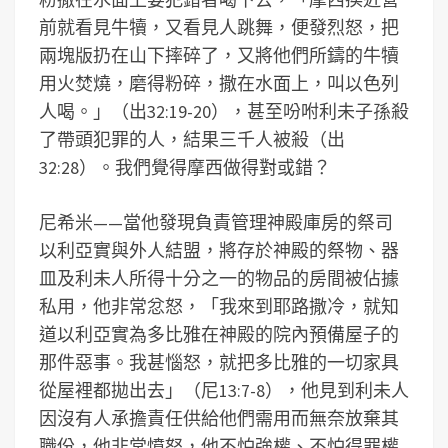
前就看見牛犢，又看見人跳舞，便發烈怒，把
兩塊版扔在山下摔碎了，又將他們所鑄的牛犢
用火焚燒，磨得粉碎，撒在水面上，叫以色列
人喝。」（出32:19-20），甚至吩咐利未子孫殺
了帶頭犯罪的人，結果三千人被殺（出
32:28）。我們覺得摩西做得對或錯？
尼希米——當他發現負責管理神殿庫房的祭司
以利亞實與外人結盟，將存於神殿的祭物、器
皿及利未人所得十分之一的物品的房間被佔據
私用，他非常忿怒，「我來到耶路撒冷，就知
道以利亞實為多比雅在神殿的院內預備屋子的
那件惡事。我甚惱怒，就把多比雅的一切家具
從屋裡都拋出去」（尼13:7-8），他見到利未人
因沒有人承擔責任供給他們需用而無奈放棄其
職份，他非常憤怒，他不怕強權、不怕得罪權