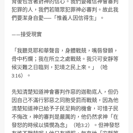
背後包含著對神的信心。我們要確信神會審判
犯罪的人，我們若隨眾犯罪神必審判。故此我
們要潔身自愛──「惟義人因信得生」。
——接受現實
「我聽見耶和華聲音，身體戰兢，嘴唇發顫，
骨中朽爛；我在所立之處戰兢。我只可安靜等
候災難之日臨到，犯境之民上來。」（哈
3:16）。
先知清楚知道神會審判作惡的迦勒底人，但仍
因自己不滿行邪惡之同胞受罰而戰兢，因為他
清楚知道神已給予子民足夠的機會，可惜子民
不悔改，神的審判是嚴厲的，他仍然求神「在
發怒的時候以憐憫為念」（哈3:2）。但神發怒