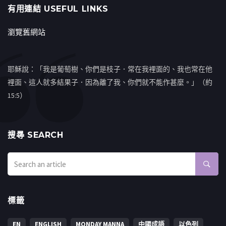
有用連結 USEFUL LINKS
瀏覽舊網站
耶穌說：「我是葡萄樹、你們是枝子．常在我裡面的、我也常在他
裡面、這人就多結果子．因為離了我、你們就不能作甚麼。」（約
15:5）
搜㝷 SEARCH
標籤
EN
ENGLISH
MONDAY MANNA
中國成語
以色列