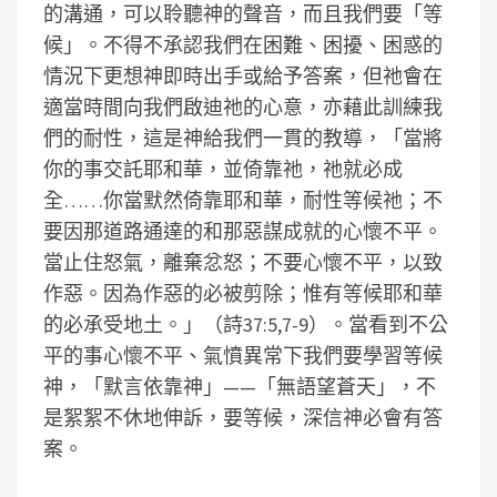
的溝通，可以聆聽神的聲音，而且我們要「等
候」。不得不承認我們在困難、困擾、困惑的
情況下更想神即時出手或給予答案，但祂會在
適當時間向我們啟迪祂的心意，亦藉此訓練我
們的耐性，這是神給我們一貫的教導，「當將
你的事交託耶和華，並倚靠祂，祂就必成
全……你當默然倚靠耶和華，耐性等候祂；不
要因那道路通達的和那惡謀成就的心懷不平。
當止住怒氣，離棄忿怒；不要心懷不平，以致
作惡。因為作惡的必被剪除；惟有等候耶和華
的必承受地土。」（詩37:5,7-9）。當看到不公
平的事心懷不平、氣憤異常下我們要學習等候
神，「默言依靠神」——「無語望蒼天」，不
是絮絮不休地伸訴，要等候，深信神必會有答
案。