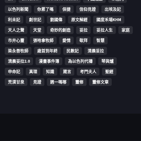
以色列新聞
你累了嗎
保捷
信仰見證
出埃及記
利未記
創世記
劉國偉
原文解經
國度禾場KHM
天人之聲
天堂
奇妙的創造
妥拉
妥拉人生
家庭
市井心靈
張哈拿牧師
愛情
敬拜
智慧
梁永善牧師
歳首到年終
民數記
清晨妥拉
清晨妥拉2.0
漫畫事件簿
為以色列代禱
琴與爐
申命記
真理
知識
箴言
考門夫人
聖經
荒漠甘泉
見證
週一嗎哪
靈修
靈修文章