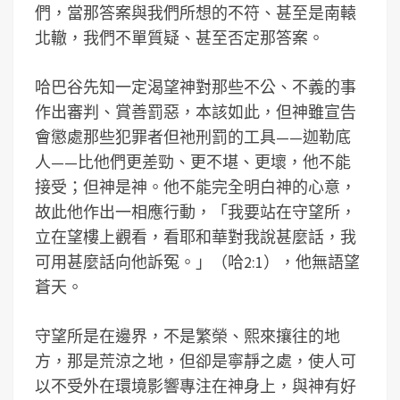
們，當那答案與我們所想的不符、甚至是南轅
北轍，我們不單質疑、甚至否定那答案。
哈巴谷先知一定渴望神對那些不公、不義的事
作出審判、賞善罰惡，本該如此，但神雖宣告
會懲處那些犯罪者但祂刑罰的工具——迦勒底
人——比他們更差勁、更不堪、更壞，他不能
接受；但神是神。他不能完全明白神的心意，
故此他作出一相應行動，「我要站在守望所，
立在望樓上觀看，看耶和華對我說甚麼話，我
可用甚麼話向他訴冤。」（哈2:1），他無語望
蒼天。
守望所是在邊界，不是繁榮、熙來攘往的地
方，那是荒涼之地，但卻是寧靜之處，使人可
以不受外在環境影響專注在神身上，與神有好