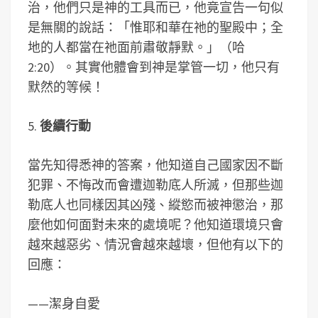
治，他們只是神的工具而已，他竟宣告一句似
是無關的說話：「惟耶和華在祂的聖殿中；全
地的人都當在祂面前肅敬靜默。」（哈
2:20）。其實他體會到神是掌管一切，他只有
默然的等候！
5.
後續行動
當先知得悉神的答案，他知道自己國家因不斷
犯罪、不悔改而會遭迦勒底人所滅，但那些迦
勒底人也同樣因其凶殘、縱慾而被神懲治，那
麼他如何面對未來的處境呢？他知道環境只會
越來越惡劣、情況會越來越壞，但他有以下的
回應：
——潔身自愛