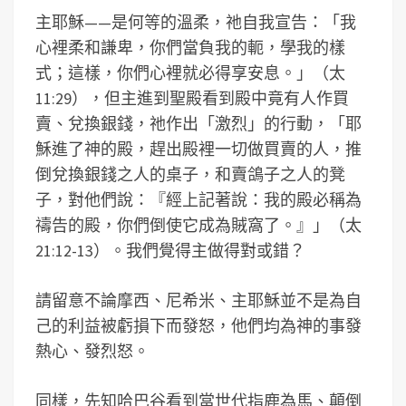
主耶穌——是何等的溫柔，祂自我宣告：「我
心裡柔和謙卑，你們當負我的軛，學我的樣
式；這樣，你們心裡就必得享安息。」（太
11:29），但主進到聖殿看到殿中竟有人作買
賣、兌換銀錢，祂作出「激烈」的行動，「耶
穌進了神的殿，趕出殿裡一切做買賣的人，推
倒兌換銀錢之人的桌子，和賣鴿子之人的凳
子，對他們說：『經上記著說：我的殿必稱為
禱告的殿，你們倒使它成為賊窩了。』」（太
21:12-13）。我們覺得主做得對或錯？
請留意不論摩西、尼希米、主耶穌並不是為自
己的利益被虧損下而發怒，他們均為神的事發
熱心、發烈怒。
同樣，先知哈巴谷看到當世代指鹿為馬、顛倒