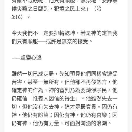
有誰不戰兢呢！他只有順服，無奈地「安靜等
候災難之日臨到，犯境之民上來」（哈
3:16）。
今天我們不一定要扭轉乾坤，若是神的定旨我
們只有順服──或許是無奈的接受。
——處變心堅
雖然一切已成定局，先知預見他們同樣會遭受
苦害，甚至一無所有，但他卻不再發怨言，他
確定神的作為，神的審判乃為要煉淨子民，他
仍確信「惟義人因信的得生」。他雖然失去一
切，但他沒有失去神，這才是最寶貴。因仍有
神，他仍有盼望；因仍有神，他仍有喜樂；因
仍有神，他仍有力量，可面對洶湧的浪潮。