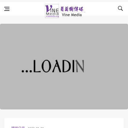
Skip to content
Vine Media
葡萄樹傳媒