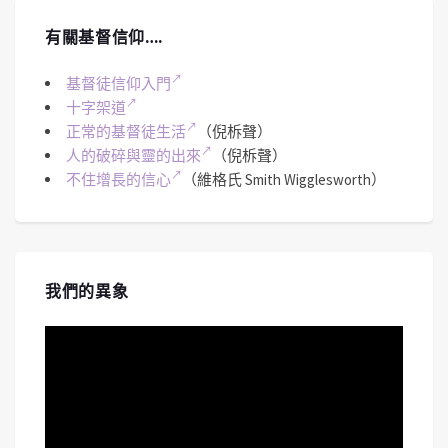
有關基督信仰….
基督徒信仰入門
十字架道
正常的基督徒生活
（倪柝聲）
人的破碎與靈的出來
（倪柝聲）
不住增長的信心
（維格氏 Smith Wigglesworth）
我們的異象
視
訊
播
放
器