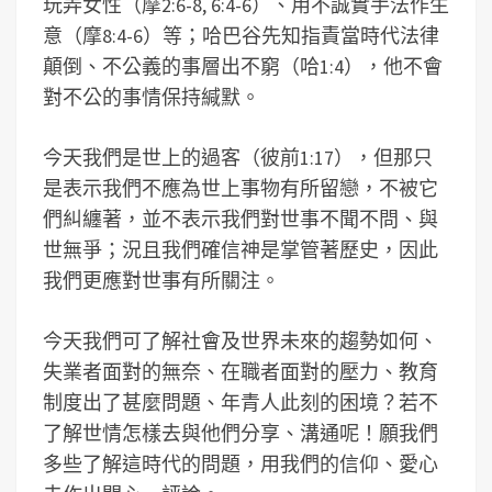
玩弄女性（摩2:6-8, 6:4-6）、用不誠實手法作生
意（摩8:4-6）等；哈巴谷先知指責當時代法律
顛倒、不公義的事層出不窮（哈1:4），他不會
對不公的事情保持緘默。
今天我們是世上的過客（彼前1:17），但那只
是表示我們不應為世上事物有所留戀，不被它
們糾纏著，並不表示我們對世事不聞不問、與
世無爭；況且我們確信神是掌管著歷史，因此
我們更應對世事有所關注。
今天我們可了解社會及世界未來的趨勢如何、
失業者面對的無奈、在職者面對的壓力、教育
制度出了甚麼問題、年青人此刻的困境？若不
了解世情怎樣去與他們分享、溝通呢！願我們
多些了解這時代的問題，用我們的信仰、愛心