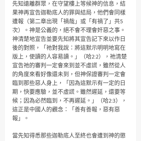
先知遠離群眾，在守望樓上等候神的信息，結
果神再宣告迦勒底人的罪與結局，他們會同樣
遭報（第二章出現「禍哉」或「有禍了」共5
次）。神是公義的，絕不會不理會奸惡之事。
神清楚地宣告並要先知將其宣告記下來以作日
後的對照，「祂對我說：將這默示明明地寫在
版上，使讀的人容易讀。」（哈2:2），祂清楚
宣告祂的審判一定會來到並不虛謊，雖然從人
的角度來看好像還未到，但神保證審判一定會
臨到那些惡人身上，「因為這默示有一定的日
期，快要應驗，並不虛謊。雖然遲延，還要等
候；因為必然臨到，不再遲延。」（哈2:3），
這正是中國人的觀念：「善有善報，惡有惡
報」。
當先知得悉那些迦勒底人至終也會遭到神的懲