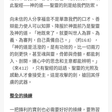
此聖經──神的道──聖靈的劍是給我們防禦。
向未信的人分享福音不是單靠我們的口才、善
辯能力使人可以知罪、降服於神面前乃是聖靈
及神的道，「祂既來了，就要叫世人為罪、為
義、為審判，自己責備自己。」（約16:8），
「神的道是活潑的，是有功效的，比一切兩刃
的劍更快，甚至魂與靈，骨節與骨髓，都能刺
入、剖開，連心中的思念和主意都能辨明。」
（來4:12），只有聖經的話語、聖靈的光照及
感動人才會接受主，這是攻擊的劍，搶回其俘
虜的武器。
整全的操練
一把鋒利的寶劍也必需要好好的操練，要熟習