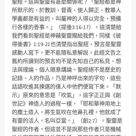
聖經。這與聖靈有甚麼關係呢？「聖經都是神
所默示的，於教訓、督責、使人歸正、教導人
學義都是有益的，叫屬神的人得以完全，預備
行各樣的善事。」（提後3:16-17），這清楚給
我們看到聖經是神藉聖靈賜給我們，同樣《彼
得後書》1:19-21也清楚指出聖經、預言是聖靈
感動人寫下，更不能隨私意解說，此經文告之
舊約所讀到的預言均不是先知自己的私見、想
法與理論、個人隨意講論。聖經絕不是歷史的
記錄、人的作品，乃是神呼出來的字句，這些
話語吹進其揀選的僕人中他們便寫下來。「默
示」原來的意思是「吹氣」，這字正正與《創
世記》神造人的過程一樣，「耶和華神用地上
的塵土造人，將生氣吹在他鼻孔裡，他就成了
有靈的活人，名叫亞當。」（創2:7）。聖靈是
聖經的作者，但這並不是說那些作者只是機械