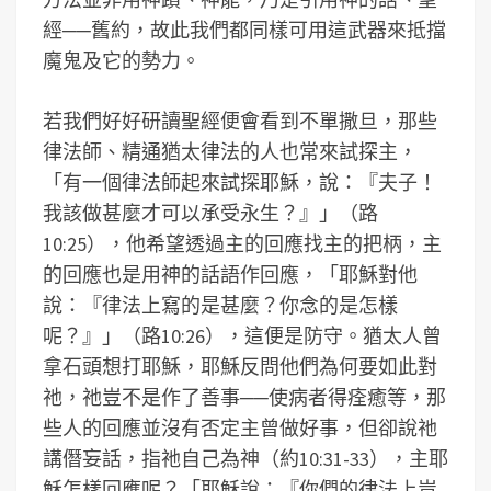
經──舊約，故此我們都同樣可用這武器來抵擋
魔鬼及它的勢力。
若我們好好研讀聖經便會看到不單撒旦，那些
律法師、精通猶太律法的人也常來試探主，
「有一個律法師起來試探耶穌，說：『夫子！
我該做甚麼才可以承受永生？』」（路
10:25），他希望透過主的回應找主的把柄，主
的回應也是用神的話語作回應，「耶穌對他
說：『律法上寫的是甚麼？你念的是怎樣
呢？』」（路10:26），這便是防守。猶太人曾
拿石頭想打耶穌，耶穌反問他們為何要如此對
祂，祂豈不是作了善事──使病者得痊癒等，那
些人的回應並沒有否定主曾做好事，但卻說祂
講僭妄話，指祂自己為神（約10:31-33），主耶
穌怎樣回應呢？「耶穌說：『你們的律法上豈