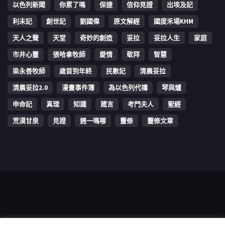
以色列新聞
你累了嗎
保捷
信仰見證
出埃及記
利未記
創世記
劉國偉
原文解經
國度禾場KHM
天人之聲
天堂
奇妙的創造
妥拉
妥拉人生
家庭
市井心靈
張哈拿牧師
愛情
敬拜
智慧
梁永善牧師
歳首到年終
民數記
清晨妥拉
清晨妥拉2.0
漫畫事件簿
為以色列代禱
琴與爐
申命記
真理
知識
箴言
考門夫人
聖經
荒漠甘泉
見證
週一嗎哪
靈修
靈修文章
Copyright © 2006-2026 The Vine Media Organization Limited. All