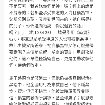
不是寫著「我曾說你們是神」嗎？經上的話是
不能廢的；若那些承受神道的人尚且稱為神，
父所分別為聖、又差到世間來的，祂自稱是神
的兒子，你們還向祂說「你說僭妄的話」
嗎？』」（約10:34-36），這是引用《詩篇》
82:6。那意思是承受神道的人也可被稱為神，
故此主被父所差來，祂自稱為神又怎可說是僭
妄話呢？主便是拿起「聖靈的寶劍」用劍攻擊
他們，這不單僅僅護衛自己，更是主動攻擊他
們，使他們敗走。
馬丁路德也是修道士，但他仍被撒旦捆綁活在
黑暗中，他企圖用行為來救自己，他不斷禁
食、禱告但仍不快樂，他被當時羅馬教會迷
信、偏差的教條所誤導，甚至俘虜了；感恩最
終他從聖經話語中得到釋放，他透過聖經才知