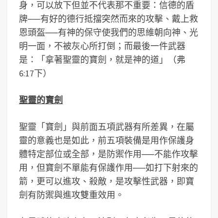
身，可以放下但並不代表那不重要：信德的盾
牌──有好的德行抵擋突然而來的攻擊、戴上救
恩頭盔──有神的保守使我們的思維朝向神、光
明一面，不被灰心所打倒；而最後一件武器
是：「拿著聖靈的寶劍，就是神的道」（弗
6:17下）
聖靈的寶劍
聖靈「寶劍」與前面五項武器有所差異，在屬
靈的意義也是如此，前五項裝備是用作保護身
體特定部位或全部，是防禦作用──不能作攻擊
用，但寶劍不單能有保護作用──如打下射來的
箭，更可以進攻、殺敵，是攻擊性武器，即寶
劍有防禦與進攻雙重效用。