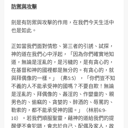
防禦與攻擊
劍是有防禦與攻擊的作用，在我們今天生活中
也是如此。
正如當我們面對情慾、第三者的引誘、試探，
神的道在我們心中浮起，「因為你們確實地知
道，無論是淫亂的，是污穢的，是有貪心的，
在基督和神的國裡都是無分的。有貪心的，就
與拜偶像的一樣。」（弗5:5），「你們豈不知
不義的人不能承受神的國嗎？不要自欺！無論
是淫亂的、拜偶像的、姦淫的、作孌童的、親
男色的、偷竊的、貪婪的、醉酒的、辱罵的、
勒索的，都不能承受神的國。」（林前6:9-
10）。若我們順服聖靈，藉神的道給我們的提
醒便不會犯錯，會忠於自己、配偶及家人，故