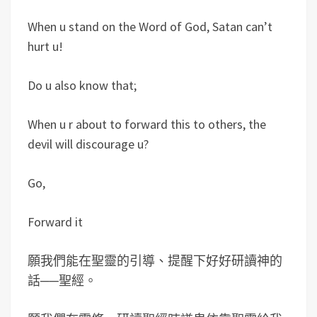
When u stand on the Word of God, Satan can’t
hurt u!
Do u also know that;
When u r about to forward this to others, the
devil will discourage u?
Go,
Forward it
願我們能在聖靈的引導、提醒下好好研讀神的
話──聖經。