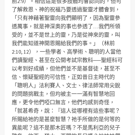
前2:9）。相信這是很多肢體均會認同的，但可
了解救恩、神的祝福乃要透過聖靈才體會到，
「只有神藉著聖靈向我們顯明了，因為聖靈參
透萬事，就是神深奧的事也參透了…我們所領
受的，並不是世上的靈，乃是從神來的靈，叫
我們能知道神開恩賜給我們的事。」（林前
2:10, 12），一些學者、高學術、聰明的人當他
們讀聖經、甚至在公開考試宗教科──聖經科可
以考到好成績，但他們並不是基督徒，甚至不
信、懷疑聖經的可信性，正如昔日主時代的
「聰明人」法利賽人、文士、律法師常用尖銳
的問題挑戰主，但均被主一一滿有智慧地回
應，更令他們啞口無言，他們均感到奇怪，
「就甚希奇，說：『這人從哪裡有這些事呢？
所賜給祂的是甚麼智慧？祂手所做的是何等的
異能呢？這不是那木匠嗎？不是馬利亞的兒子