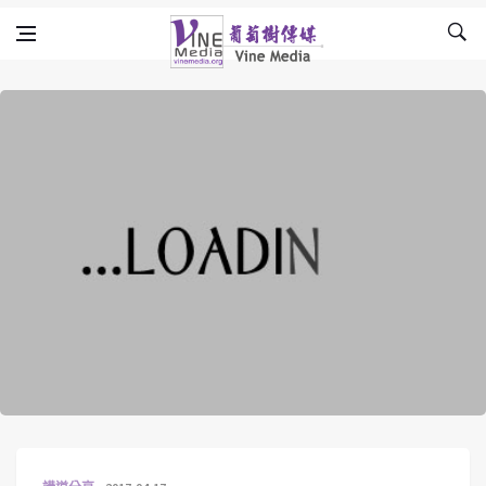
Skip to content
Vine Media
葡萄樹傳媒