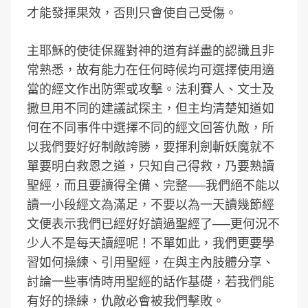
才能發揮果效，否則只會使自己受傷。
主耶穌的使徒保羅對神的道有詳盡的認識且非
常熟悉，故有能力在任何時候均可選擇使用適
當的經文作出防禦或攻擊。法利賽人、文士及
撒旦用不同的建議試探主，但主均清楚知道如
何在不同事件中選擇不同的經文回答仇敵，所
以我們要好好制敵誇勝，要揮利劍斬妖魔就不
單要明白救恩之道，只知自己得救，乃要熟讀
聖經，而且要讀得全備、完整──我們絕不能以
讀一小段經文為滿足，不要以為一天讀幾節經
文便表示我們已經好好讀過聖經了──更何況不
少人不是每天讀經呢！不單如此，我們更要學
習如何操練、引用聖經，在與主內肢體分享、
討論一些事情時用聖經的話作基礎，若我們能
有好的操練，仇敵必會被我們擊敗。