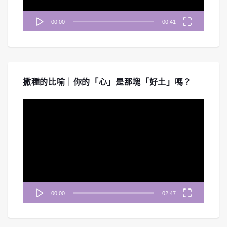
00:00
00:41
撒種的比喻｜你的「心」是那塊「好土」嗎？
視
訊
播
放
器
00:00
02:47