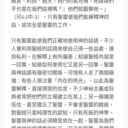
雅各、約西、猶大、西門的長兄嗎？祂妹妹們
不也是在我們這裡嗎？』他們就厭棄祂。」
（可6:2中-3）。只有聖靈使我們能解釋神的
話，這完全是聖靈的工作。
只有聖靈能使我們正確地使用神的話語，不少
人會利用聖經的話語來使自己得一些益處、達
到私利，在解釋上有所偏差；知道聖經內容是
一回事，知道如何使用它又是另一回事。聖靈
與神話語有極密切關係，可惜有人走了兩個極
端：有些人很注重「內在的亮光」，以此為聖
靈解釋，直接領受的信息，不少神祕主義或狂
熱者常把他們的立場建立在其上；另一極端是
低估、甚至遺忘了聖靈，不會求聖靈的啟迪，
對聖經只是純理性的認知，只有死板的神學。
聖靈與神的話必須總是放在一起，聖靈為我們