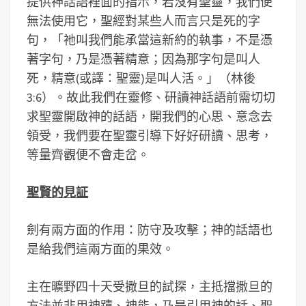
提供神話語裡面的指示，若沒有聖靈，我們便
無法使用它，聖經對某些人而言只是死的字
句，「祂叫我們能承當這新約的執事，不是憑
著字句，乃是憑著精意；因為那字句是叫人
死，精意(或譯：聖靈)是叫人活。」（林後
3:6）。故此我們在靈修、研讀神話語前需切切
求聖靈開啟神的話語，開我們的心思、意念去
領受，我們要在聖靈引導下好好研讀、思考，
等量齊觀便不會走岔。
聖賢的見証
劍有兩方面的作用：防守及攻擊；神的話語也
是給我們這兩方面的果效。
主在曠野四十天受撒旦的試探，主抵擋撒旦的
方法並非用神蹟、神能，乃是引用神的話、聖