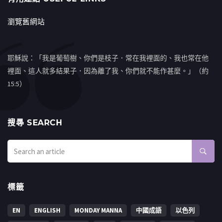
瀏覽舊網站
耶穌說：「我是葡萄樹、你們是枝子．常在我裡面的、我也常在他
裡面、這人就多結果子．因為離了我、你們就不能作甚麼。」（約
15:5）
搜㝷 SEARCH
標籤
EN
ENGLISH
MONDAY MANNA
中國成語
以色列