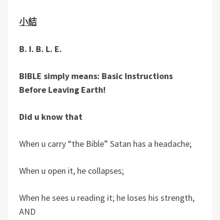
小結
B. I. B. L. E.
BIBLE simply means: Basic Instructions
Before Leaving Earth!
Did u know that
When u carry “the Bible” Satan has a headache;
When u open it, he collapses;
When he sees u reading it; he loses his strength,
AND