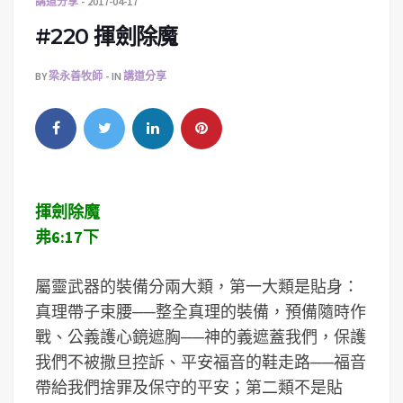
講道分享
2017-04-17
#220 揮劍除魔
BY
梁永善牧師
IN
講道分享
揮劍除魔
弗6:17下
屬靈武器的裝備分兩大類，第一大類是貼身：
真理帶子束腰──整全真理的裝備，預備隨時作
戰、公義護心鏡遮胸──神的義遮蓋我們，保護
我們不被撒旦控訴、平安福音的鞋走路──福音
帶給我們捨罪及保守的平安；第二類不是貼