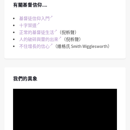
有關基督信仰….
基督徒信仰入門
十字架道
正常的基督徒生活
（倪柝聲）
人的破碎與靈的出來
（倪柝聲）
不住增長的信心
（維格氏 Smith Wigglesworth）
我們的異象
視
訊
播
放
器