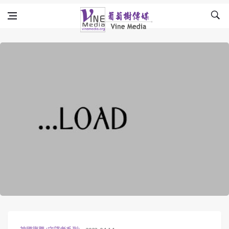
Skip to content
Vine Media
葡萄樹傳媒