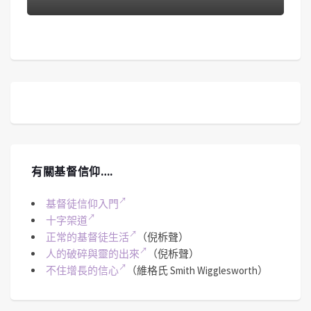
有關基督信仰….
基督徒信仰入門
十字架道
正常的基督徒生活
（倪柝聲）
人的破碎與靈的出來
（倪柝聲）
不住增長的信心
（維格氏 Smith Wigglesworth）