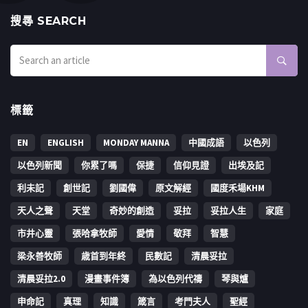
搜㝷 SEARCH
標籤
EN
ENGLISH
MONDAY MANNA
中國成語
以色列
以色列新聞
你累了嗎
保捷
信仰見證
出埃及記
利未記
創世記
劉國偉
原文解經
國度禾場KHM
天人之聲
天堂
奇妙的創造
妥拉
妥拉人生
家庭
市井心靈
張哈拿牧師
愛情
敬拜
智慧
梁永善牧師
歳首到年終
民數記
清晨妥拉
清晨妥拉2.0
漫畫事件簿
為以色列代禱
琴與爐
申命記
真理
知識
箴言
考門夫人
聖經