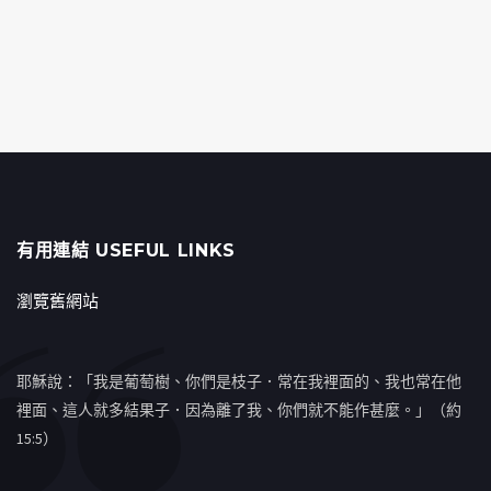
有用連結 USEFUL LINKS
瀏覽舊網站
耶穌說：「我是葡萄樹、你們是枝子．常在我裡面的、我也常在他
裡面、這人就多結果子．因為離了我、你們就不能作甚麼。」（約
15:5）