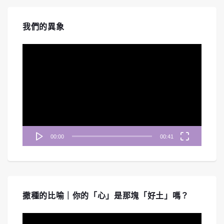
我們的異象
視
訊
播
放
器
00:00
00:41
撒種的比喻｜你的「心」是那塊「好土」嗎？
視