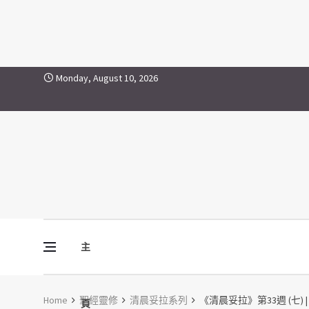
Skip to content
Monday, August 10, 2026
主
Vine Media
葡萄樹傳媒
Home
聖經靈修
清晨妥拉系列
《清晨妥拉》第33週 (七) | 利未
頁