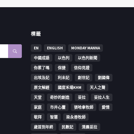
標籤
EN
ENGLISH
MONDAY MANNA
中國成語
以色列
以色列新聞
你累了嗎
保捷
信仰見證
出埃及記
利未記
創世記
劉國偉
原文解經
國度禾場KHM
天人之聲
天堂
奇妙的創造
妥拉
妥拉人生
家庭
市井心靈
張哈拿牧師
愛情
敬拜
智慧
梁永善牧師
歳首到年終
民數記
清晨妥拉