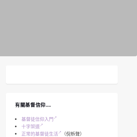
有關基督信仰….
基督徒信仰入門
十字架道
正常的基督徒生活
（倪柝聲）