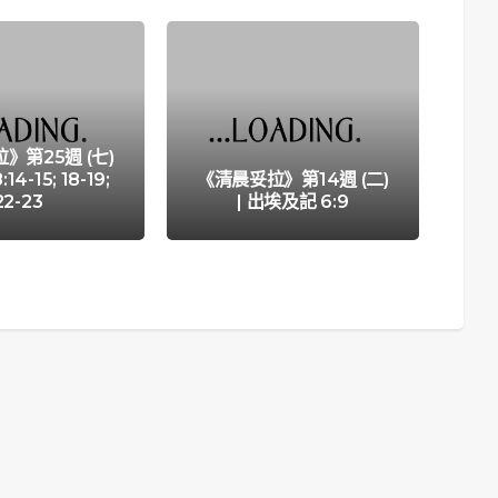
》第25週 (七)
《清
14-15; 18-19;
《清晨妥拉》第14週 (二)
| 
22-23
| 出埃及記 6:9