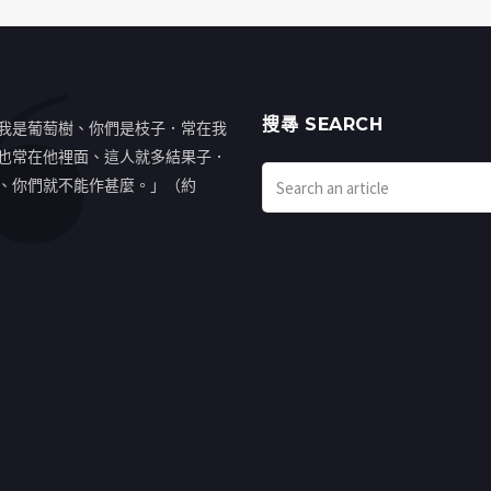
搜㝷 SEARCH
我是葡萄樹、你們是枝子．常在我
也常在他裡面、這人就多結果子．
、你們就不能作甚麼。」（約