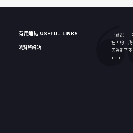
有用連結 USEFUL LINKS
耶穌說：「
裡面的、我
瀏覽舊網站
因為離了我
15:5）