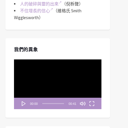
人的破碎與靈的出來
（倪柝聲）
不住增長的信心
（維格氏 Smith
Wigglesworth）
我們的異象
視
訊
播
放
器
00:00
00:41