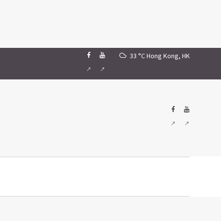
33 °C
Hong Kong, HK