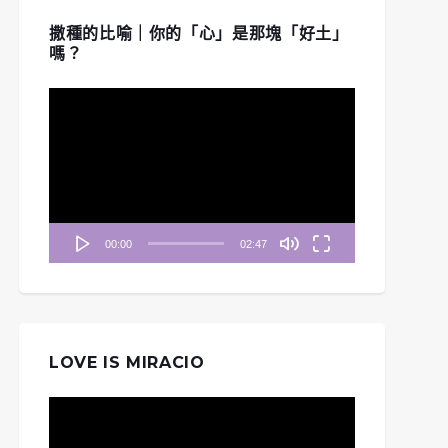
撒種的比喻｜你的「心」是那塊「好土」
嗎？
視
訊
晨妥拉》第24週 (五)
播
利未記 4：1-3, 13-14,
《清晨妥拉》第24週 (七)
放
22-23, 27-28
| 利未記 4：16-21
器
00:00
02:47
LOVE IS MIRACIO
視
訊