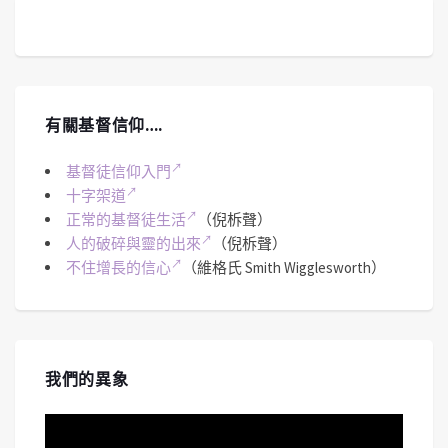
有關基督信仰….
基督徒信仰入門
十字架道
正常的基督徒生活
（倪柝聲）
人的破碎與靈的出來
（倪柝聲）
不住增長的信心
（維格氏 Smith Wigglesworth）
我們的異象
視