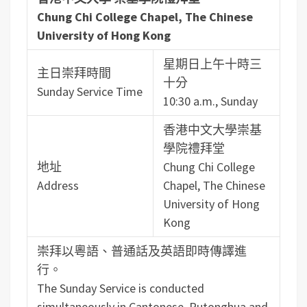
Chung Chi College Chapel, The Chinese
University of Hong Kong
星期日上午十時三
主日崇拜時間
十分
Sunday Service Time
10:30 a.m., Sunday
香港中文大學崇基
學院禮拜堂
地址
Chung Chi College
Address
Chapel, The Chinese
University of Hong
Kong
崇拜以粵語、普通話及英語即時傳譯進
行。
The Sunday Service is conducted
simultaneously in Cantonese, Putonghua and