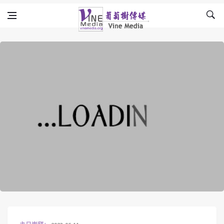
Skip to content
Vine Media
葡萄樹傳媒