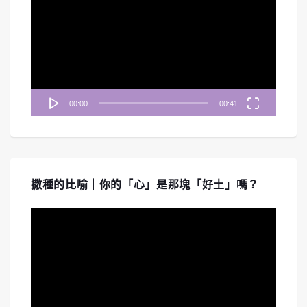
訊
播
放
器
00:00
00:41
撒種的比喻｜你的「心」是那塊「好土」嗎？
視
訊
播
放
器