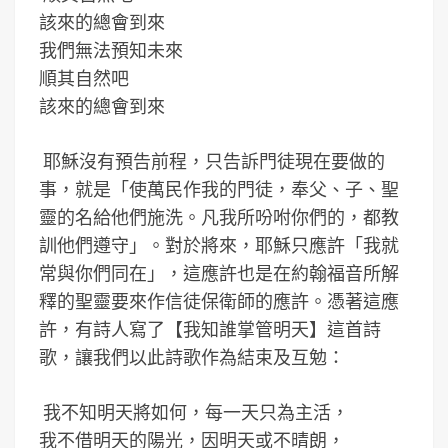
該來的總會到來
我們無法預知未來
順其自然吧
該來的總會到來
耶穌沒有預告前程，只告訴門徒現在要做的
事，就是「使萬民作我的門徒，奉父、子、聖
靈的名給他們施洗。凡我所吩咐你們的，都教
訓他們遵守」。對於將來，耶穌只應許「我就
常與你們同在」，這應許也是在約翰福音所解
釋的聖靈要來作信徒保衛師的應許。憑著這應
許，有詩人寫了【我知誰掌管明天】這首詩
歌，讓我們以此詩歌作為結束及互勉：
我不知明天將如何，每一天只為主活，
我不借明天的陽光，因明天或不晴朗，