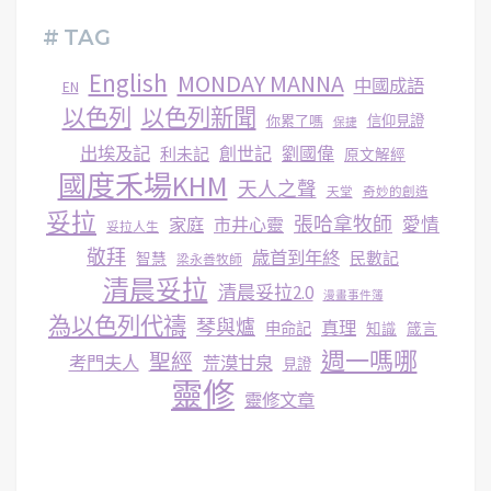
# TAG
English
MONDAY MANNA
中國成語
EN
以色列
以色列新聞
你累了嗎
信仰見證
保捷
出埃及記
創世記
劉國偉
利未記
原文解經
國度禾場KHM
天人之聲
天堂
奇妙的創造
妥拉
張哈拿牧師
家庭
市井心靈
愛情
妥拉人生
敬拜
歳首到年終
民數記
智慧
梁永善牧師
清晨妥拉
清晨妥拉2.0
漫畫事件簿
為以色列代禱
琴與爐
真理
申命記
知識
箴言
週一嗎哪
聖經
考門夫人
荒漠甘泉
見證
靈修
靈修文章