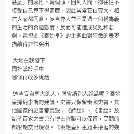
甚麼」的感悟。轉個頭，回到人間，卻往往不
接受自己算不得甚麼，因此常常妄自尊大。相
信大家都同意，妄自尊大並不是過一個稱為義
的生活的合適態度，反而可能造成災難和悲
劇。電視劇《秦始皇》的主題曲對狂傲的表現
描繪得非常突出：
大地在我腳下
國計掌於手中
哪個再敢多說話
這些妄自尊大的人，怎會讓別人說話呢？秦始
皇採納李斯的建議，史書只保留秦國史書，其
他國家的史書都焚毀；《詩經》、《書經》及
諸子百家之書只有博士官職可以保留，民間的
都限期交出燒毀。《秦始皇》主題曲接著的幾