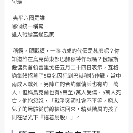
句是：
夷平六國是誰
哪個統一稱霸
誰人戰績高過孤家
稱霸，顯戰績，一將功成的代價是甚麼呢？你
知道誰在烏克蘭東部巴赫穆特作戰嗎？俄羅斯
僱傭兵首領普里戈任五月二十四日表示，瓦格
納集體招募了5萬名囚犯到巴赫穆特作戰，當中
兩成人戰死，另陣亡的合約僱傭兵也有約一萬
人，但稱烏克蘭也有5萬至7萬人受傷、5萬人死
亡。他抱怨說，「戰爭突顯社會不平等，窮人
兒子的屍體從前線被送回來，精英階層的孩子
則在陽光下『搖着屁股』」。