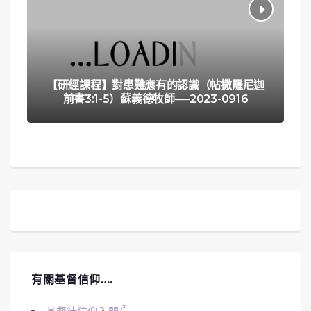
【研經課程】對患難應有的認識（帖撒羅尼迦
前書3:1-5）蘇義德牧師──2023-0916
有關基督信仰….