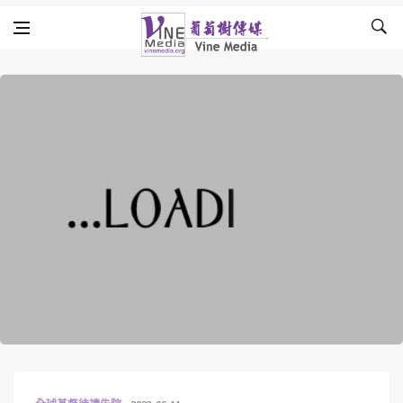
Skip to content
Vine Media
葡萄樹傳媒