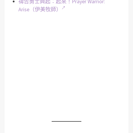
禱告勇士興起：起來！Prayer Warrior:
Arise（伊美牧師）