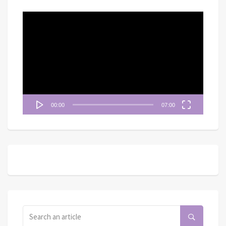
視
訊
播
放
器
00:00
07:00