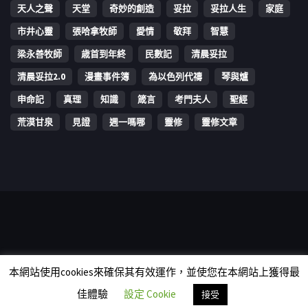
天人之聲
天堂
奇妙的創造
妥拉
妥拉人生
家庭
市井心靈
張哈拿牧師
愛情
敬拜
智慧
梁永善牧師
歳首到年終
民數記
清晨妥拉
清晨妥拉2.0
漫畫事件簿
為以色列代禱
琴與爐
申命記
真理
知識
箴言
考門夫人
聖經
荒漠甘泉
見證
週一嗎哪
靈修
靈修文章
Copyright © 2006-2026 The Vine Media Organization Limited. All
本網站使用cookies來確保其有效運作，並使您在本網站上獲得最
rights reserved.
佳體驗
設定 Cookie
接受