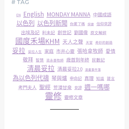
# TAG
English
MONDAY MANNA
中國成語
EN
以色列
以色列新聞
你累了嗎
信仰見證
保捷
出埃及記
創世記
劉國偉
利未記
原文解經
國度禾場KHM
天人之聲
天堂
奇妙的創造
妥拉
張哈拿牧師
家庭
市井心靈
愛情
妥拉人生
敬拜
歳首到年終
民數記
智慧
梁永善牧師
清晨妥拉
清晨妥拉2.0
漫畫事件簿
為以色列代禱
琴與爐
真理
申命記
知識
箴言
週一嗎哪
聖經
考門夫人
荒漠甘泉
見證
靈修
靈修文章