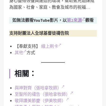
身心靈得恢復與建造的環境，­幫助弟兄姐妹成
為國家、社會、家庭、教會及城市的祝福…
如無法觀看YouTube影片，以
第2來源
觀看
支持財團法人全球基督徒禱告院
【奉獻支持】
線上刷卡
其他
方式
相關：
與神對齊（張哈拿牧師）
至聖所的禱告（張哈拿牧師）
敬拜讚美節慶（伊美牧師）