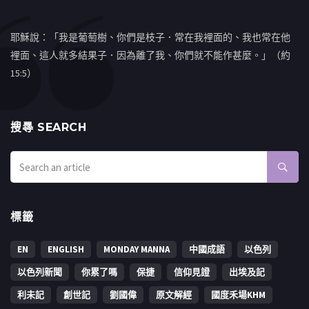
耶穌說：「我是葡萄樹、你們是枝子．常在我裡面的、我也常在他
裡面、這人就多結果子．因為離了我、你們就不能作甚麼。」（約
15:5）
搜㝷 SEARCH
標籤
EN
ENGLISH
MONDAY MANNA
中國成語
以色列
以色列新聞
你累了嗎
保捷
信仰見證
出埃及記
利未記
創世記
劉國偉
原文解經
國度禾場KHM