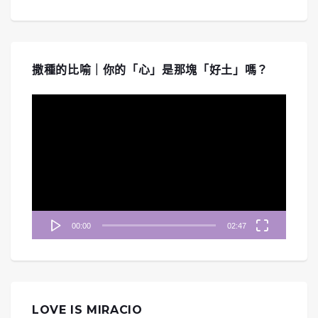
撒種的比喻｜你的「心」是那塊「好土」嗎？
視
訊
播
放
器
00:00
02:47
LOVE IS MIRACIO