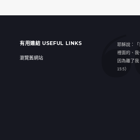
有用連結 USEFUL LINKS
耶穌說：「
裡面的、我
瀏覽舊網站
因為離了我
15:5）