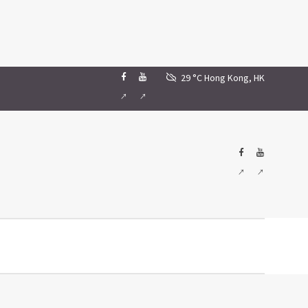
29 °C
Hong Kong, HK