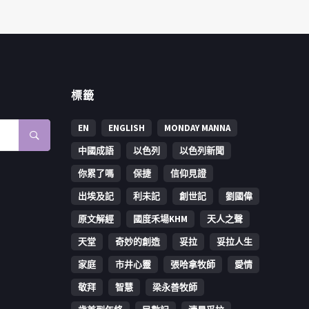
標籤
EN
ENGLISH
MONDAY MANNA
中國成語
以色列
以色列新聞
你累了嗎
保捷
信仰見證
出埃及記
利未記
創世記
劉國偉
原文解經
國度禾場KHM
天人之聲
天堂
奇妙的創造
妥拉
妥拉人生
家庭
市井心靈
張哈拿牧師
愛情
敬拜
智慧
梁永善牧師