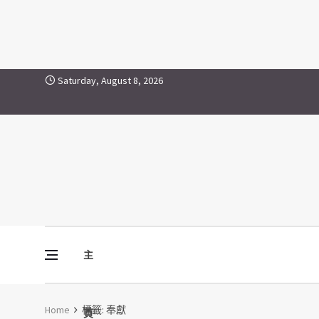
奉獻
Skip to content
Saturday, August 8, 2026
主
Vine Media
葡萄樹傳媒
Home
標籤:
奉獻
頁