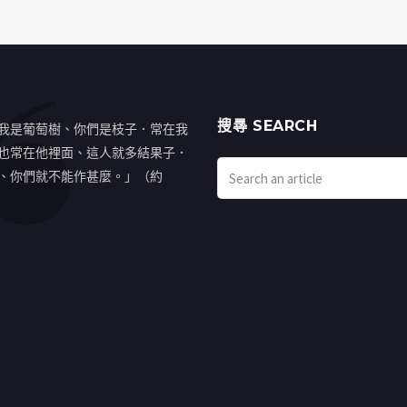
搜㝷 SEARCH
我是葡萄樹、你們是枝子．常在我
也常在他裡面、這人就多結果子．
、你們就不能作甚麼。」（約