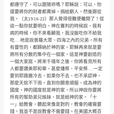
都遵守了，可以跟隨祢嗎？耶穌說：可以，你
還要將你的財產都賣掉，捐給窮人，然後跟從
我。（太19:16-22）那人覺得很難便離開了！從
這一點你就要明白，神在審判的時候說，我有
病的時候，你不來看顧我，我沒飯吃你不給我
吃… 祂是說普羅大眾、四海之內的兄弟，所有
有靈性的，都歸納於神的家。耶穌再來就是要
將所有分散的集中在一個家，這是神要創造的
一個大家庭，將來千禧年之後，你將看見所有
人都要讚美耶和華，甚麼燔祭、平安祭… 一定
要到耶路撒冷去，如果你不去、也不承認神，
那麼天就不下雨。直到你願意順服、成為神的
國度，神的國度就是神的家，所以神說你要將
所有的幫助弟兄姊妹，就是給神的家。「十
一」給教會，聽起來像是對的，教會的確需要
錢，我並不是說教會不需要錢。在美國大概百