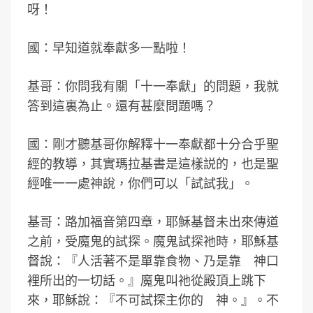
呀！
國：早知道就奉獻多一點啦！
基哥：你問我有關「十一奉獻」的問題，我就
答到這裏為止。還有甚麼問題嗎？
國：剛才聽基哥你解釋十一奉獻都十分合乎聖
經的教導，其實瑪拉基書是這樣説的，也是聖
經唯一一處神說，你們可以「試試我」。
基哥：路加福音第四章，耶穌基督未出來傳道
之前，受魔鬼的試探。魔鬼試探祂時，耶穌基
督說：『人活著不是單靠食物、乃是靠 神口
裡所出的一切話。』魔鬼叫祂從殿頂上跳下
來，耶穌說：『不可試探主你的 神。』。不