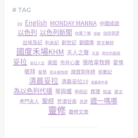
# TAG
English
MONDAY MANNA
中國成語
EN
以色列
以色列新聞
你累了嗎
信仰見證
保捷
出埃及記
創世記
劉國偉
利未記
原文解經
國度禾場KHM
天人之聲
天堂
奇妙的創造
妥拉
張哈拿牧師
家庭
市井心靈
愛情
妥拉人生
敬拜
歳首到年終
民數記
智慧
梁永善牧師
清晨妥拉
清晨妥拉2.0
漫畫事件簿
為以色列代禱
琴與爐
真理
申命記
知識
箴言
週一嗎哪
聖經
考門夫人
荒漠甘泉
見證
靈修
靈修文章