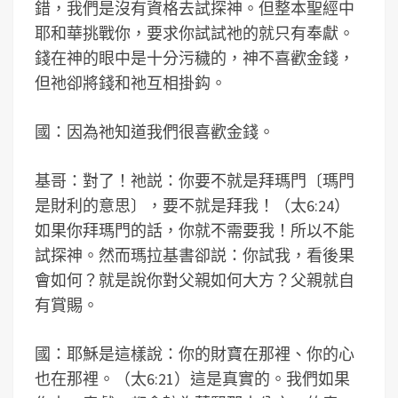
錯，我們是沒有資格去試探神。但整本聖經中
耶和華挑戰你，要求你試試祂的就只有奉獻。
錢在神的眼中是十分污穢的，神不喜歡金錢，
但祂卻將錢和祂互相掛鈎。
國：因為祂知道我們很喜歡金錢。
基哥：對了！祂説：你要不就是拜瑪門〔瑪門
是財利的意思〕，要不就是拜我！（太6:24）
如果你拜瑪門的話，你就不需要我！所以不能
試探神。然而瑪拉基書卻説：你試我，看後果
會如何？就是說你對父親如何大方？父親就自
有賞賜。
國：耶穌是這樣說：你的財寶在那裡、你的心
也在那裡。（太6:21）這是真實的。我們如果