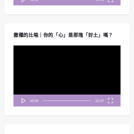
撒種的比喻｜你的「心」是那塊「好土」嗎？
視
訊
播
放
器
00:00
02:47