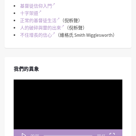
基督徒信仰入門
十字架道
正常的基督徒生活
（倪柝聲）
人的破碎與靈的出來
（倪柝聲）
不住增長的信心
（維格氏 Smith Wigglesworth）
我們的異象
視
訊
播
放
器
00:00
00:41