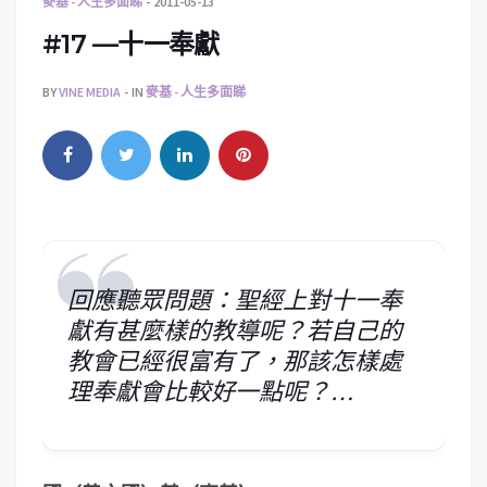
麥基 - 人生多面睇
2011-05-13
#17 —十一奉獻
BY
VINE MEDIA
IN
麥基 - 人生多面睇
回應聽眾問題：聖經上對十一奉
獻有甚麼樣的教導呢？若自己的
教會已經很富有了，那該怎樣處
理奉獻會比較好一點呢？…