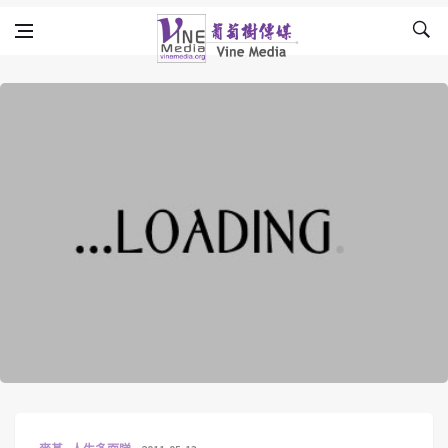
Skip to content
Vine Media
葡萄樹傳媒