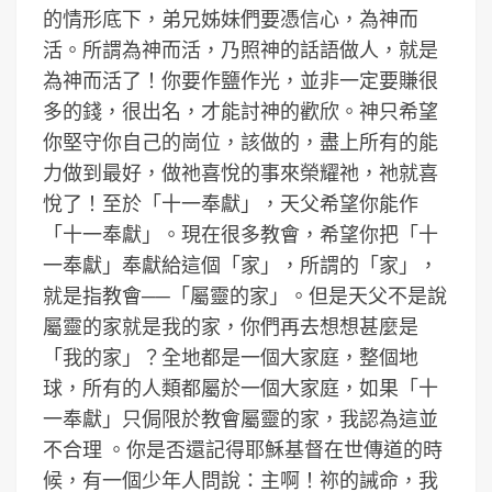
的情形底下，弟兄姊妹們要憑信心，為神而
活。所謂為神而活，乃照神的話語做人，就是
為神而活了！你要作鹽作光，並非一定要賺很
多的錢，很出名，才能討神的歡欣。神只希望
你堅守你自己的崗位，該做的，盡上所有的能
力做到最好，做祂喜悅的事來榮耀祂，祂就喜
悅了！至於「十一奉獻」，天父希望你能作
「十一奉獻」。現在很多教會，希望你把「十
一奉獻」奉獻給這個「家」，所謂的「家」，
就是指教會──「屬靈的家」。但是天父不是說
屬靈的家就是我的家，你們再去想想甚麼是
「我的家」？全地都是一個大家庭，整個地
球，所有的人類都屬於一個大家庭，如果「十
一奉獻」只侷限於教會屬靈的家，我認為這並
不合理 。你是否還記得耶穌基督在世傳道的時
候，有一個少年人問說：主啊！祢的誡命，我