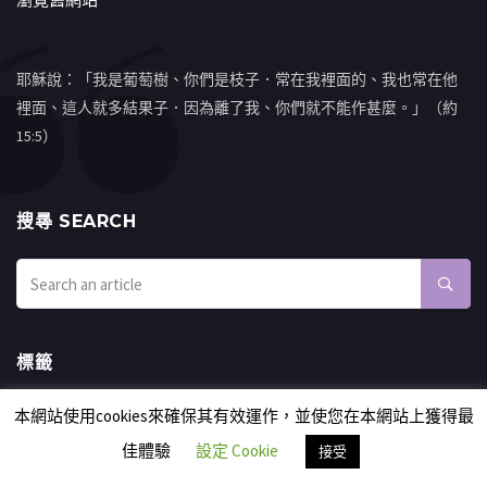
耶穌說：「我是葡萄樹、你們是枝子．常在我裡面的、我也常在他
裡面、這人就多結果子．因為離了我、你們就不能作甚麼。」（約
15:5）
搜㝷 SEARCH
標籤
EN
ENGLISH
MONDAY MANNA
中國成語
以色列
本網站使用cookies來確保其有效運作，並使您在本網站上獲得最
佳體驗
設定 Cookie
以色列新聞
你累了嗎
保捷
信仰見證
出埃及記
接受
利未記
創世記
劉國偉
原文解經
國度禾場KHM