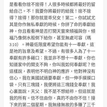
是看看你捨不捨得！人很多時候都將最好的留
給自己。不！我要你將最好的給我！捨不捨
得？捨得！那你就是乖兒女！第二，你試試尤
其是你作無私奉獻的時候，你拼了命的奉獻給
神，你且看看神是否打開天窗來傾福與你。傾
福乃像倒水般倒下給你，甚至無處可容（瑪
3:10）。神最低限度希望你能有十一奉獻，這
是祂的旨意及希望。不過，有很多人為了十一
奉獻有許多藉口：我並非不想十一奉獻，你也
知道家中的開支不夠，你叫我如何奉獻呢？他
這樣說，表明他不明白神的應許，他對神沒有
信心。我在美國試過要奉獻，但一伸手摸摸口
袋，只有三塊錢，我便將這三塊錢全奉獻！我
心裏面說，天父：我不是不想給祢，但這就是
我的所有。信不信由你，真的不由你不信！接
下來的第二個星期，我無緣無故的多賺了三千