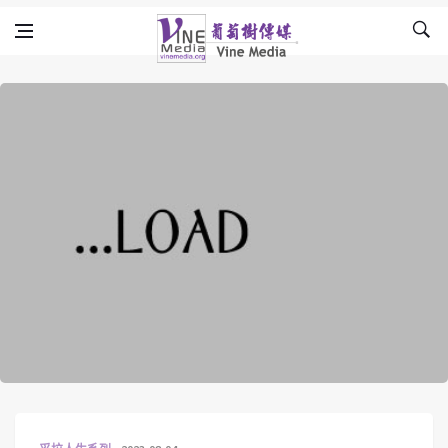
Skip to content
Vine Media
葡萄樹傳媒