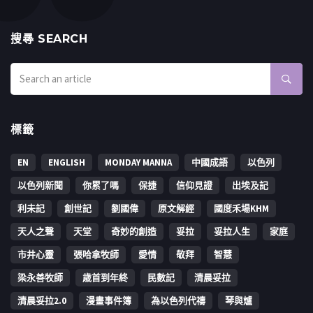
搜㝷 SEARCH
標籤
EN
ENGLISH
MONDAY MANNA
中國成語
以色列
以色列新聞
你累了嗎
保捷
信仰見證
出埃及記
利未記
創世記
劉國偉
原文解經
國度禾場KHM
天人之聲
天堂
奇妙的創造
妥拉
妥拉人生
家庭
市井心靈
張哈拿牧師
愛情
敬拜
智慧
梁永善牧師
歳首到年終
民數記
清晨妥拉
清晨妥拉2.0
漫畫事件簿
為以色列代禱
琴與爐