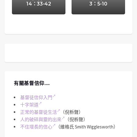
14：33-42
3：5-10
有關基督信仰….
基督徒信仰入門
十字架道
正常的基督徒生活
（倪柝聲）
人的破碎與靈的出來
（倪柝聲）
不住增長的信心
（維格氏 Smith Wigglesworth）