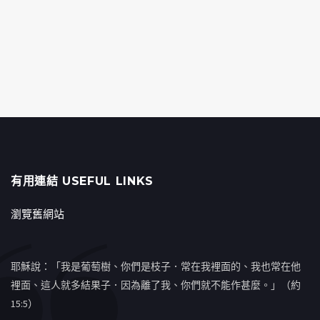
有用連結 USEFUL LINKS
瀏覽舊網站
耶穌說：「我是葡萄樹、你們是枝子．常在我裡面的、我也常在他
裡面、這人就多結果子．因為離了我、你們就不能作甚麼。」（約
15:5）