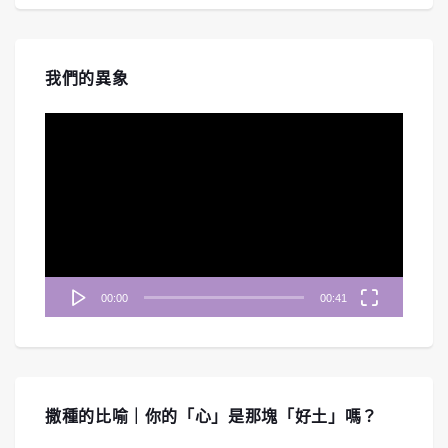
我們的異象
視
訊
播
放
器
00:00
00:41
撒種的比喻｜你的「心」是那塊「好土」嗎？