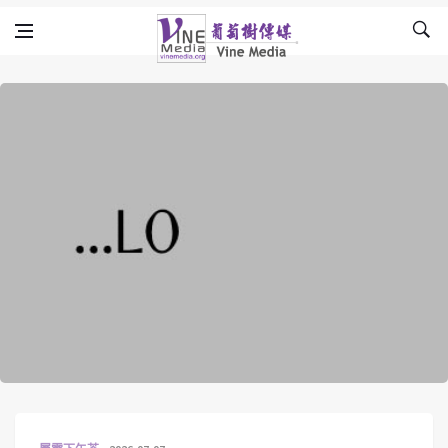
Skip to content
Vine Media
葡萄樹傳媒