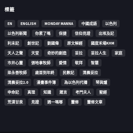
標籤
EN
ENGLISH
MONDAY MANNA
中國成語
以色列
以色列新聞
你累了嗎
保捷
信仰見證
出埃及記
利未記
創世記
劉國偉
原文解經
國度禾場KHM
天人之聲
天堂
奇妙的創造
妥拉
妥拉人生
家庭
市井心靈
張哈拿牧師
愛情
敬拜
智慧
梁永善牧師
歳首到年終
民數記
清晨妥拉
清晨妥拉2.0
漫畫事件簿
為以色列代禱
琴與爐
申命記
真理
知識
箴言
考門夫人
聖經
荒漠甘泉
見證
週一嗎哪
靈修
靈修文章