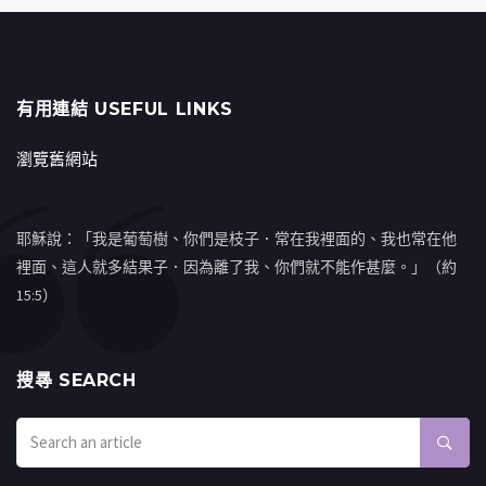
有用連結 USEFUL LINKS
瀏覽舊網站
耶穌說：「我是葡萄樹、你們是枝子．常在我裡面的、我也常在他
裡面、這人就多結果子．因為離了我、你們就不能作甚麼。」（約
15:5）
搜㝷 SEARCH