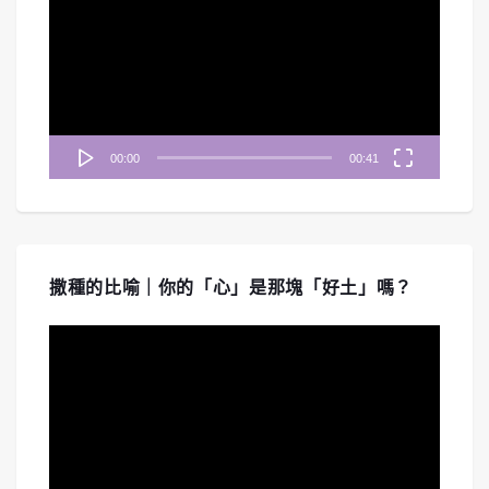
播
放
器
00:00
00:41
撒種的比喻｜你的「心」是那塊「好土」嗎？
視
訊
播
放
器