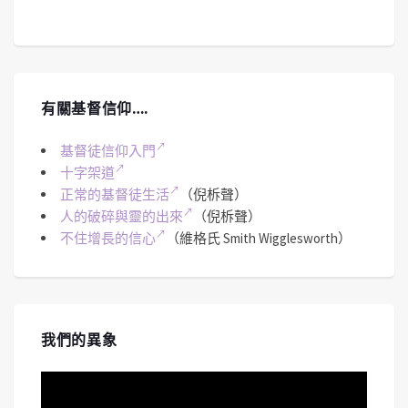
有關基督信仰….
基督徒信仰入門
十字架道
正常的基督徒生活
（倪柝聲）
人的破碎與靈的出來
（倪柝聲）
不住增長的信心
（維格氏 Smith Wigglesworth）
我們的異象
視
訊