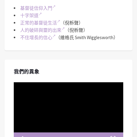
基督徒信仰入門
十字架道
正常的基督徒生活
（倪柝聲）
人的破碎與靈的出來
（倪柝聲）
不住增長的信心
（維格氏 Smith Wigglesworth）
我們的異象
視
訊
播
放
器