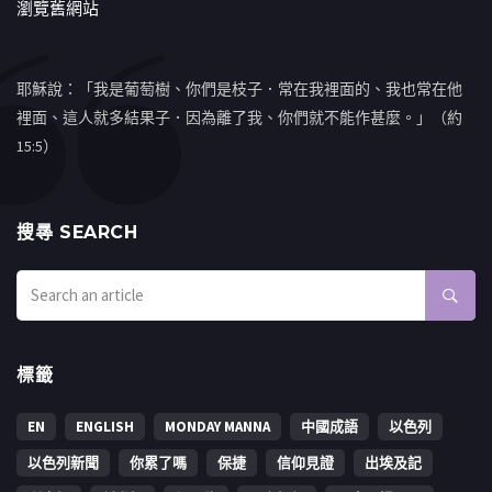
瀏覽舊網站
耶穌說：「我是葡萄樹、你們是枝子．常在我裡面的、我也常在他
裡面、這人就多結果子．因為離了我、你們就不能作甚麼。」（約
15:5）
搜㝷 SEARCH
標籤
EN
ENGLISH
MONDAY MANNA
中國成語
以色列
以色列新聞
你累了嗎
保捷
信仰見證
出埃及記