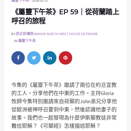
屬靈下午茶
2026-01-27
《屬靈下午茶》EP 59｜從荷蘭踏上
呼召的旅程
BY
西北祈禱院 NWHOP NORTH-WEST HOUSE OF PRAYER
IN
屬靈下午茶
今集的《屬靈下午茶》邀請了兩位在約旦宣教
的工人，分享他們在中東的工作。主持Gloria
牧師今集特別邀請來自荷蘭的John弟兄分享他
從歐洲被神呼召要到中東，然後認識他妻子的
故事。我們也一起發現為什麼伊斯蘭教徒非常
難信耶穌？《可蘭經》怎樣描述耶穌？