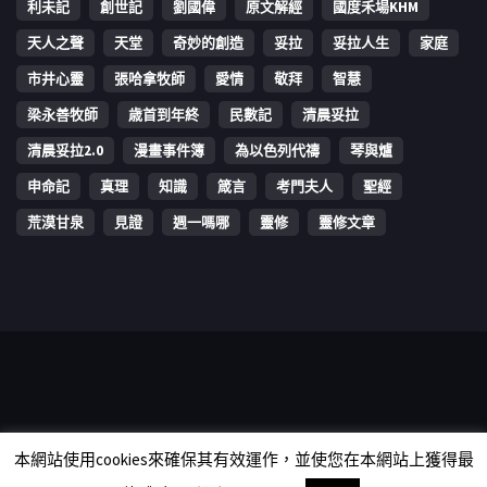
利未記
創世記
劉國偉
原文解經
國度禾場KHM
天人之聲
天堂
奇妙的創造
妥拉
妥拉人生
家庭
市井心靈
張哈拿牧師
愛情
敬拜
智慧
梁永善牧師
歳首到年終
民數記
清晨妥拉
清晨妥拉2.0
漫畫事件簿
為以色列代禱
琴與爐
申命記
真理
知識
箴言
考門夫人
聖經
荒漠甘泉
見證
週一嗎哪
靈修
靈修文章
Copyright © 2006-2026 The Vine Media Organization Limited. All
本網站使用cookies來確保其有效運作，並使您在本網站上獲得最
rights reserved.