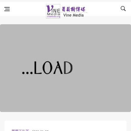
Skip to content
Vine Media
葡萄樹傳媒