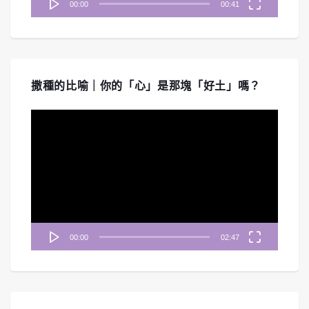
00:00
00:41
撒種的比喻｜你的「心」是那塊「好土」嗎？
視
訊
播
放
器
00:00
02:47