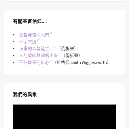
有關基督信仰….
基督徒信仰入門
十字架道
正常的基督徒生活
（倪柝聲）
人的破碎與靈的出來
（倪柝聲）
不住增長的信心
（維格氏 Smith Wigglesworth）
我們的異象
視
訊
播
放