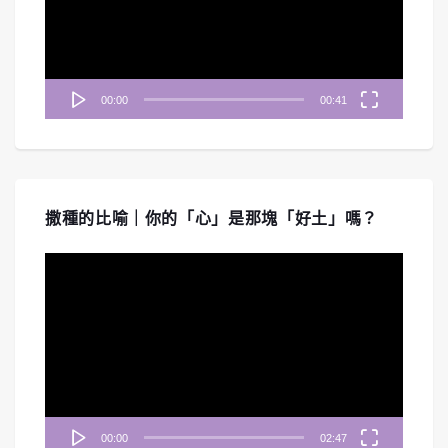
器
00:00
00:41
撒種的比喻｜你的「心」是那塊「好土」嗎？
視
訊
播
放
器
00:00
02:47