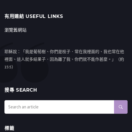
有用連結 USEFUL LINKS
瀏覽舊網站
耶穌說：「我是葡萄樹、你們是枝子．常在我裡面的、我也常在他
裡面、這人就多結果子．因為離了我、你們就不能作甚麼。」（約
15:5）
搜㝷 SEARCH
標籤