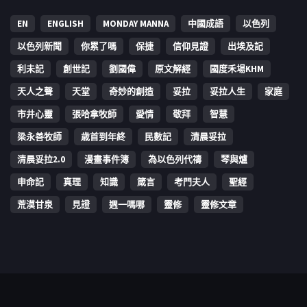
EN
ENGLISH
MONDAY MANNA
中國成語
以色列
以色列新聞
你累了嗎
保捷
信仰見證
出埃及記
利未記
創世記
劉國偉
原文解經
國度禾場KHM
天人之聲
天堂
奇妙的創造
妥拉
妥拉人生
家庭
市井心靈
張哈拿牧師
愛情
敬拜
智慧
梁永善牧師
歳首到年終
民數記
清晨妥拉
清晨妥拉2.0
漫畫事件簿
為以色列代禱
琴與爐
申命記
真理
知識
箴言
考門夫人
聖經
荒漠甘泉
見證
週一嗎哪
靈修
靈修文章