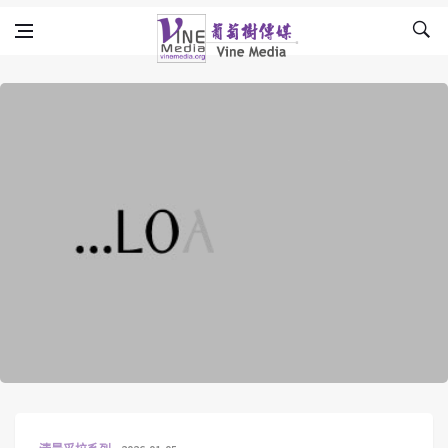
Skip to content
Vine Media
葡萄樹傳媒