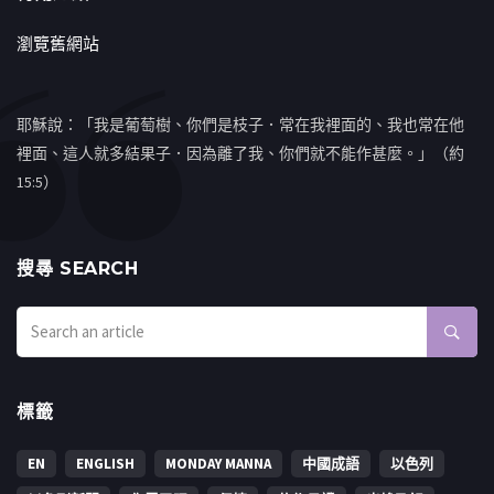
瀏覽舊網站
耶穌說：「我是葡萄樹、你們是枝子．常在我裡面的、我也常在他
裡面、這人就多結果子．因為離了我、你們就不能作甚麼。」（約
15:5）
搜㝷 SEARCH
標籤
EN
ENGLISH
MONDAY MANNA
中國成語
以色列