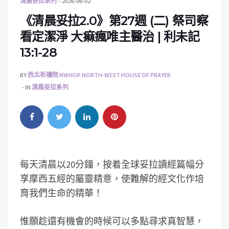
清晨妥拉系列
2026-06-02
《清晨妥拉2.0》第27週 (二) 祭司察
看定潔淨 大痲瘋唯主醫治 | 利未記
13:1-28
BY
西北祈禱院 NWHOP NORTH-WEST HOUSE OF PRAYER
IN
清晨妥拉系列
每天清晨以20分鐘，按着全球妥拉讀經篇幅分
享摩西五經的屬靈精意，使難解的經文化作培
育我們生命的精華！
惟願趁還有機會的時候可以多點尋求真智慧，