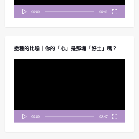
00:00
00:41
撒種的比喻｜你的「心」是那塊「好土」嗎？
視
訊
播
放
器
00:00
02:47