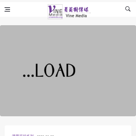
Skip to content
Vine Media
葡萄樹傳媒