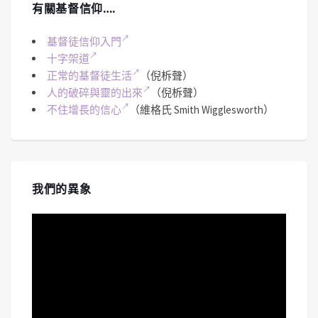
有關基督信仰….
基督徒信仰入門
十字架道
正常的基督徒生活
（倪柝聲）
人的破碎與靈的出來
（倪柝聲）
不住增長的信心
（維格氏 Smith Wigglesworth）
我們的異象
視
訊
播
放
器