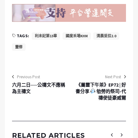
TAGS:
利未記第13章
國度禾場KHM
清晨妥拉2.0
靈修
Previous Post
Next Post
六月二日──公禱文不應稱
《屬靈下午茶》EP72 | 好
為主禱文
書分享
劬勞的祭司-代
禱使徒豪威爾
RELATED ARTICLES