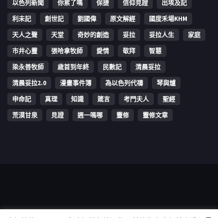
以色列新聞
你累了嗎
保捷
信仰見證
出埃及記
利未記
創世記
劉國偉
原文解經
國度禾場KHM
天人之聲
天堂
奇妙的創造
妥拉
妥拉人生
家庭
市井心靈
張哈拿牧師
愛情
敬拜
智慧
梁永善牧師
歳首到年終
民數記
清晨妥拉
清晨妥拉2.0
漫畫事件簿
為以色列代禱
琴與爐
申命記
真理
知識
箴言
考門夫人
聖經
荒漠甘泉
見證
週一嗎哪
靈修
靈修文章
Copyright © 2006-2026 The Vine Media Organization Limited. All