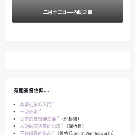
二月十三日──內助之賢
有關基督信仰….
基督徒信仰入門
十字架道
正常的基督徒生活
（倪柝聲）
人的破碎與靈的出來
（倪柝聲）
不住增長的信心
（維格氏 Smith Wigglesworth）