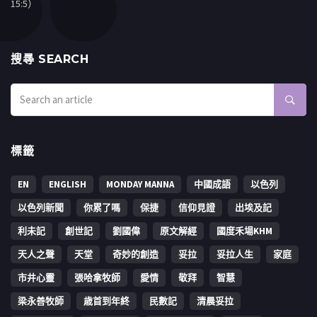
15:5）
搜㝷 SEARCH
標籤
EN
ENGLISH
MONDAY MANNA
中國成語
以色列
以色列新聞
你累了嗎
保捷
信仰見證
出埃及記
利未記
創世記
劉國偉
原文解經
國度禾場KHM
天人之聲
天堂
奇妙的創造
妥拉
妥拉人生
家庭
市井心靈
張哈拿牧師
愛情
敬拜
智慧
梁永善牧師
歳首到年終
民數記
清晨妥拉