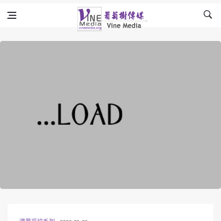
Skip to content
Vine Media
葡萄樹傳媒