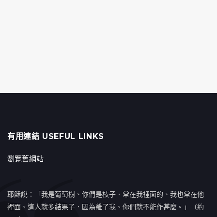
有用連結 USEFUL LINKS
瀏覽舊網站
耶穌說：「我是葡萄樹、你們是枝子．常在我裡面的、我也常在他
裡面、這人就多結果子．因為離了我、你們就不能作甚麼。」（約