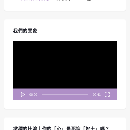
我們的異象
視
訊
播
放
器
00:00
00:41
撒種的比喻｜你的「心」是那塊「好土」嗎？