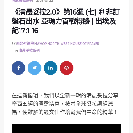
清晨妥拉系列
2026-03-22
《清晨妥拉2.0》第16週 (七) 利非訂
盤石出水 亞瑪力首戰得勝 | 出埃及
記17:1-16
BY
西北祈禱院 NWHOP NORTH-WEST HOUSE OF PRAYER
IN
清晨妥拉系列
在這新循環，我們以全新一輯的清晨妥拉分享
摩西五經的屬靈精意，按着全球妥拉讀經篇
幅，使難解的經文化作培育我們生命的精華！