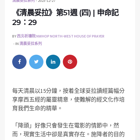
清晨妥拉系列
2023-12-27
《清晨妥拉》第51週 (四) | 申命記
29：29
BY
西北祈禱院 NWHOP NORTH-WEST HOUSE OF PRAYER
IN
清晨妥拉系列
每天清晨以15分鐘，按着全球妥拉讀經篇幅分
享摩西五經的屬靈精意，使難解的經文化作培
育我們生命的精華。
「降頭」好像只會發生在電影的情節中，然
而，現實生活中卻是真實存在。施降者的目的