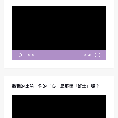
視
訊
播
放
器
00:00
00:41
撒種的比喻｜你的「心」是那塊「好土」嗎？
視
訊
播
放