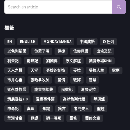
標籤
EN
ENGLISH
MONDAY MANNA
中國成語
以色列
以色列新聞
你累了嗎
保捷
信仰見證
出埃及記
利未記
創世記
劉國偉
原文解經
國度禾場KHM
天人之聲
天堂
奇妙的創造
妥拉
妥拉人生
家庭
市井心靈
張哈拿牧師
愛情
敬拜
智慧
梁永善牧師
歳首到年終
民數記
清晨妥拉
清晨妥拉2.0
漫畫事件簿
為以色列代禱
琴與爐
申命記
真理
知識
箴言
考門夫人
聖經
荒漠甘泉
見證
週一嗎哪
靈修
靈修文章