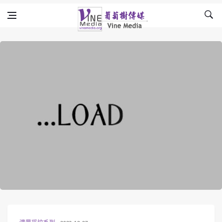
Skip to content
Vine Media
葡萄樹傳媒