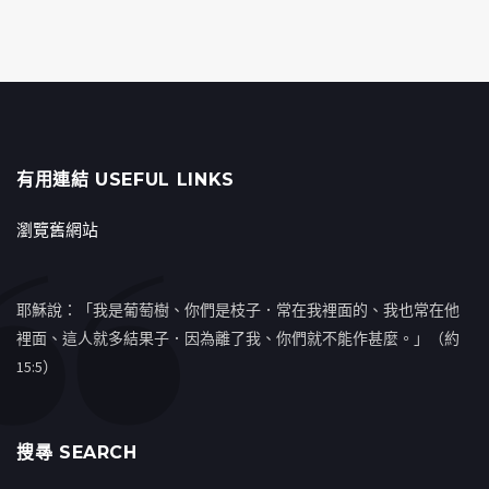
有用連結 USEFUL LINKS
瀏覽舊網站
耶穌說：「我是葡萄樹、你們是枝子．常在我裡面的、我也常在他
裡面、這人就多結果子．因為離了我、你們就不能作甚麼。」（約
15:5）
搜㝷 SEARCH