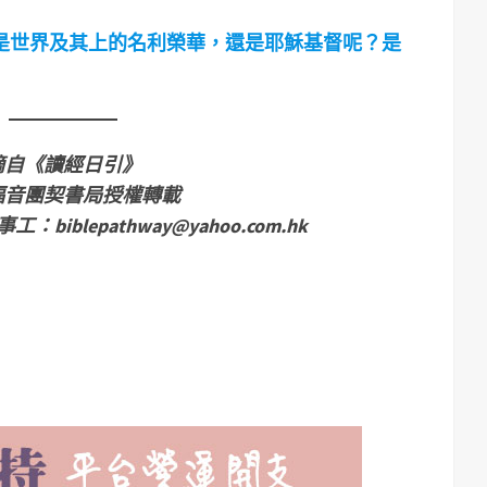
是世界及其上的名利榮華，還是耶穌基督呢？是
摘自《讀經日引》
福音團契書局授權轉載
事工：
biblepathway@yahoo.com.hk