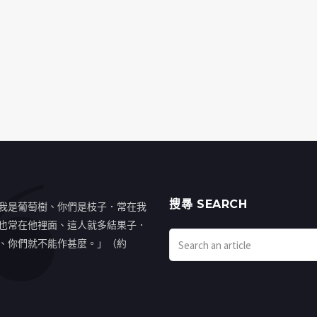
搜㝷 SEARCH
我是葡萄樹、你們是枝子．常在我
也常在他裡面、這人就多結果子．
、你們就不能作甚麼。」（約