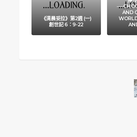
擇
──CHOO
AND Q
《清晨妥拉》第2週 (一)
WORLD
創世記 6：9-22
AN