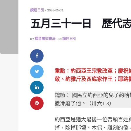
讀經日引
2026-05-31
五月三十一日 歷代
BY
福音團契書局
IN
讀經日引
重點：約西亞王宗教改革；慶祝
敬、約雅斤及西底家作王；耶路
鑰節： 國民立約西亞的兒子約
撒冷廢了他。（卅六1-3）
約西亞是猶大最後一位帶領百姓
掉，除掉邱壇、木偶、雕刻的像