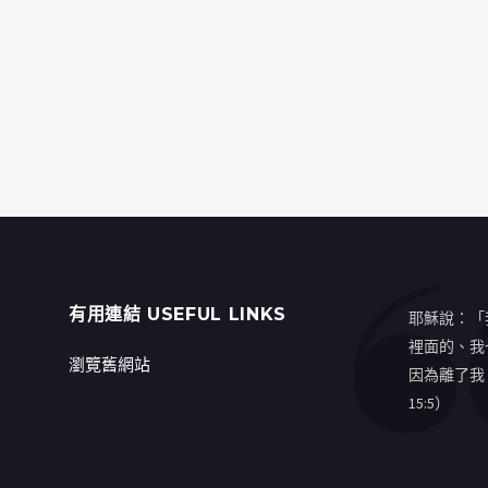
有用連結 USEFUL LINKS
耶穌說：「
裡面的、我
瀏覽舊網站
因為離了我
15:5）