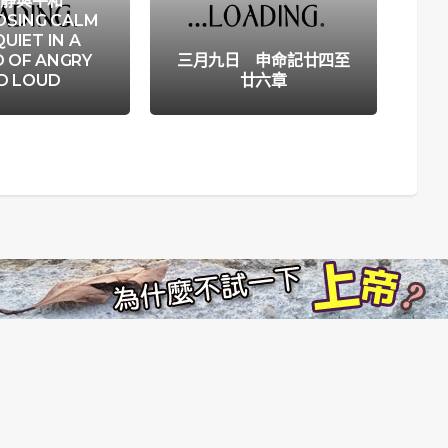
冷靜與平和
SING CALM
UIET IN A
 OF ANGRY
三月九日 申命記廿四至
《清
D LOUD
廿六章