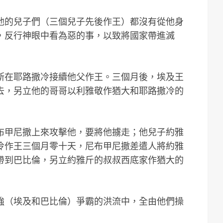
他的兒子們（三個兒子先後作王）都沒有從他身
，反行神眼中看為惡的事，以致將國家帶進滅
斯在耶路撒冷接續他父作王。三個月後，埃及王
去，另立他的哥哥以利雅敬作猶大和耶路撒冷的
布甲尼撒上來攻擊他，要將他擄走；他兒子約雅
冷作王三個月零十天，尼布甲尼撒差遣人將約雅
帶到巴比倫，另立約雅斤的叔叔西底家作猶大的
強（埃及和巴比倫）爭霸的洪流中，全由他們操