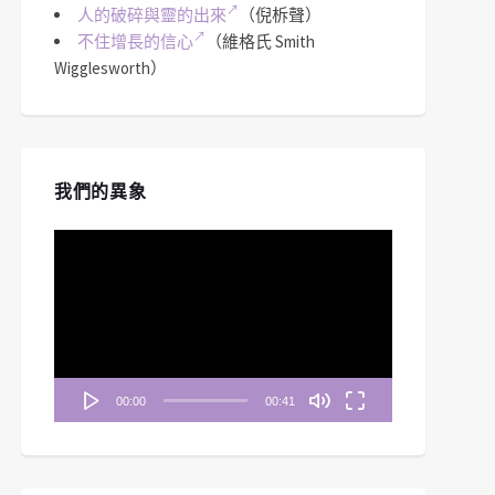
人的破碎與靈的出來
（倪柝聲）
不住增長的信心
（維格氏 Smith
Wigglesworth）
我們的異象
視
訊
播
放
器
00:00
00:41