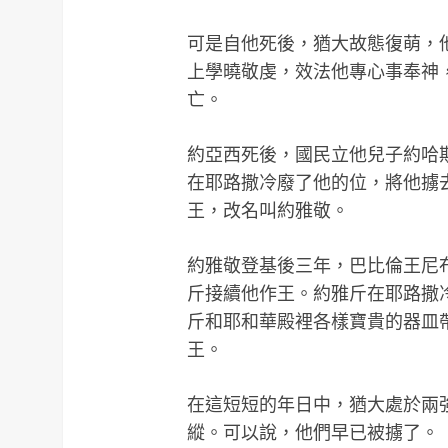
可是自他死後，猶大故態復萌，
上學曉敬虔，效法他專心事奉神
亡。
約亞西死後，國民立他兒子約哈
在耶路撒冷廢了他的位，將他擄
王，改名叫約雅敬。
約雅敬登基後三年，巴比倫王尼
斤接續他作王。約雅斤在耶路撒
斤和耶和華殿裡各樣寶貴的器皿
王。
在這短短的年日中，猶大處於兩
縱。可以說，他們早已被擄了。