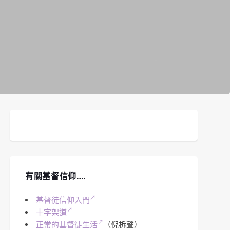
有關基督信仰….
基督徒信仰入門
十字架道
正常的基督徒生活
（倪柝聲）