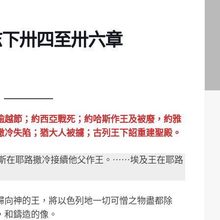
志下卅四至卅六章
逾越節；約西亞戰死；約哈斯作王及被廢，約雅
撒冷失陷；猶大人被擄；古列王下詔重建聖殿。
哈斯在耶路撒冷接續他父作王。⋯⋯埃及王在耶路
歸向神的王，將以色列地一切可憎之物盡都除
，和鑄造的像。