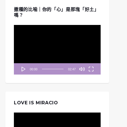
撒種的比喻｜你的「心」是那塊「好土」
嗎？
視
訊
播
放
器
00:00
02:47
LOVE IS MIRACIO
視
訊