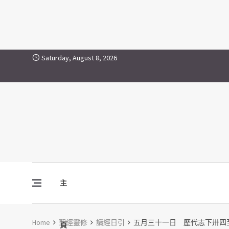
Skip to content
Saturday, August 8, 2026
主
Vine Media
葡萄樹傳媒
Home
聖經靈修
讀經日引
五月三十一日 歷代志下卅四
頁