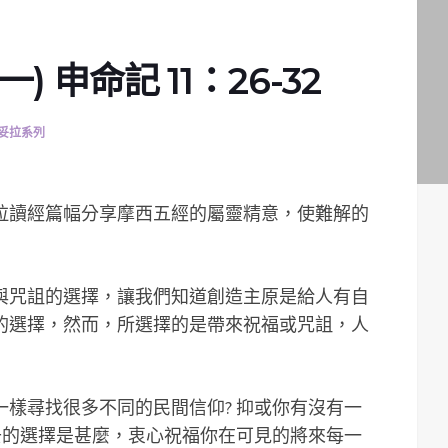
) 申命記 11：26-32
妥拉系列
妥拉讀經篇幅分享摩西五經的屬靈精意，使難解的
與咒詛的選擇，讓我們知道創造主原是給人有自
的選擇，然而，所選擇的是帶來祝福或咒詛，人
樣尋找很多不同的民間信仰? 抑或你有沒有一
去的選擇是甚麼，衷心祝福你在可見的將來每一