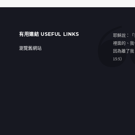
有用連結 USEFUL LINKS
耶穌說：「
裡面的、我
瀏覽舊網站
因為離了我
15:5）