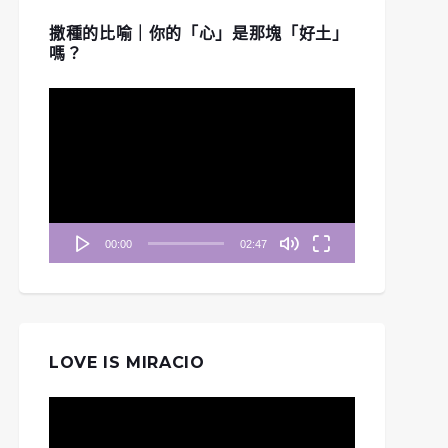
撒種的比喻｜你的「心」是那塊「好土」
嗎？
視
訊
播
放
器
00:00
02:47
LOVE IS MIRACIO
視
訊