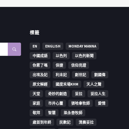
標籤
EN
ENGLISH
MONDAY MANNA
中國成語
以色列
以色列新聞
你累了嗎
保捷
信仰見證
出埃及記
利未記
創世記
劉國偉
原文解經
國度禾場KHM
天人之聲
天堂
奇妙的創造
妥拉
妥拉人生
家庭
市井心靈
張哈拿牧師
愛情
敬拜
智慧
梁永善牧師
歳首到年終
民數記
清晨妥拉