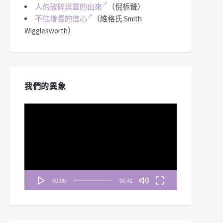
人的破碎與靈的出來
（倪柝聲）
不住增長的信心
（維格氏 Smith
Wigglesworth）
我們的異象
視
訊
播
放
器
00:00
00:41