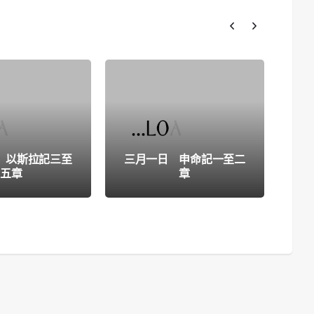
 以斯拉記三至
三月一日 申命記一至二
二
五章
章