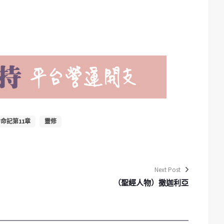
命記第11章
靈修
Next Post
（聖經人物）撒迦利亞