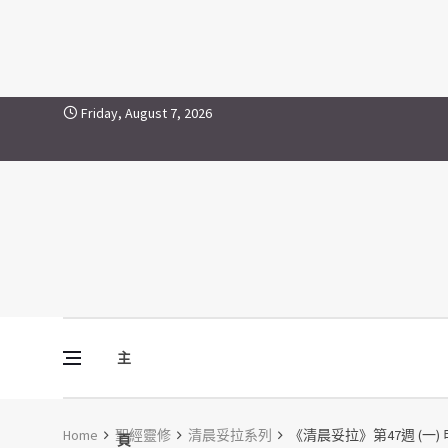
Skip to content
Friday, August 7, 2026
主
Vine Media
葡萄樹傳媒
Home
聖經靈修
清晨妥拉系列
《清晨妥拉》第47週 (一) 申
頁