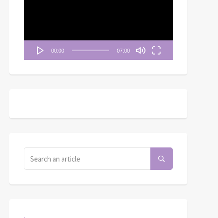
播
放
器
00:00
07:00
月二十七日──為世界頌
主
金錢和快樂未必有關