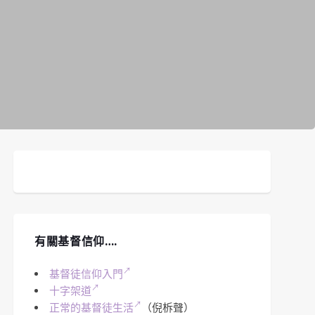
有關基督信仰….
基督徒信仰入門
十字架道
正常的基督徒生活
（倪柝聲）