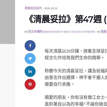
清晨妥拉系列
2025-10-13
《清晨妥拉》第47週 (一
BY
西北祈禱院 NWHOP NORTH-WEST HOUSE OF PRAYER
IN
清晨
每天清晨以20分鐘，按着全球
經文化作培育我們生命的精華。
聆聽今天的清晨妥拉，講及祝福
由意志作出選擇，神不會干擾人
需要自行承擔。
親愛的朋友，你有沒有像江女士一
直抓著自以為的幸福? 不論你過