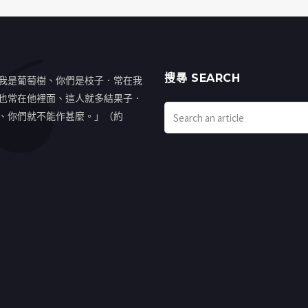
搜㝷 SEARCH
我是葡萄樹、你們是枝子．常在我
也常在他裡面、這人就多結果子．
、你們就不能作甚麼。」（約