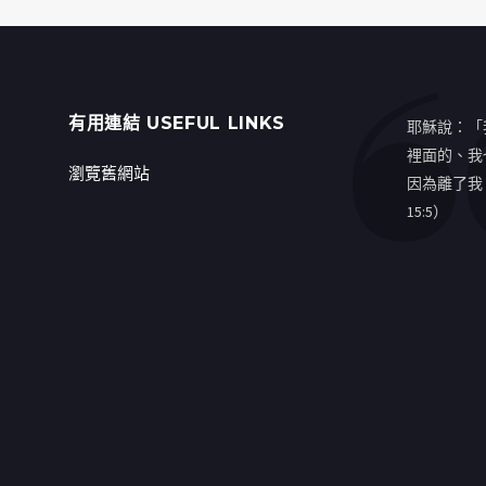
有用連結 USEFUL LINKS
耶穌說：「
裡面的、我
瀏覽舊網站
因為離了我
15:5）