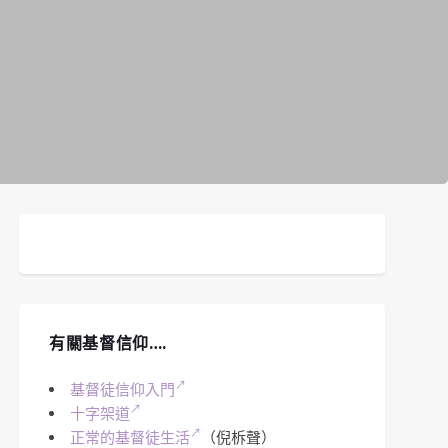
有關基督信仰….
基督徒信仰入門
十字架道
正常的基督徒生活
（倪柝聲）