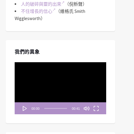
人的破碎與靈的出來
（倪柝聲）
不住增長的信心
（維格氏 Smith
Wigglesworth）
我們的異象
視
訊
播
放
器
00:00
00:41