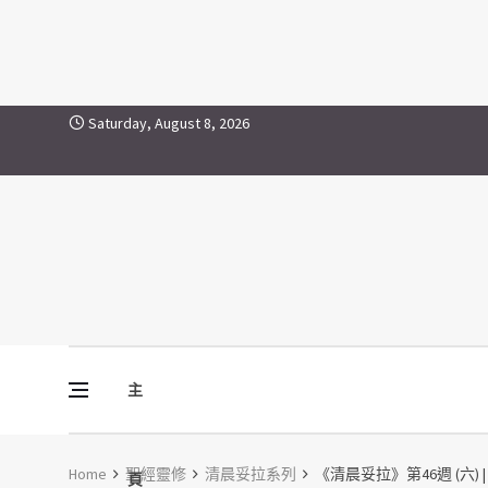
Skip to content
Saturday, August 8, 2026
主
Vine Media
葡萄樹傳媒
Home
聖經靈修
清晨妥拉系列
《清晨妥拉》第46週 (六) | 
頁