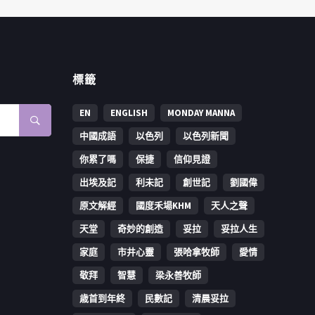
標籤
EN
ENGLISH
MONDAY MANNA
中國成語
以色列
以色列新聞
你累了嗎
保捷
信仰見證
出埃及記
利未記
創世記
劉國偉
原文解經
國度禾場KHM
天人之聲
天堂
奇妙的創造
妥拉
妥拉人生
家庭
市井心靈
張哈拿牧師
愛情
敬拜
智慧
梁永善牧師
歳首到年終
民數記
清晨妥拉