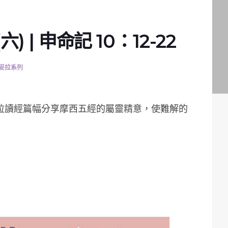
 | 申命記 10：12-22
妥拉系列
妥拉讀經篇幅分享摩西五經的屬靈精意，使難解的