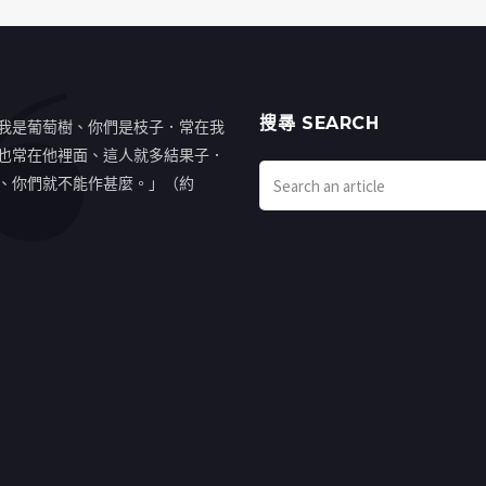
搜㝷 SEARCH
我是葡萄樹、你們是枝子．常在我
也常在他裡面、這人就多結果子．
、你們就不能作甚麼。」（約