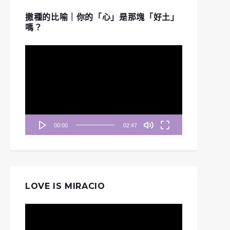
撒種的比喻｜你的「心」是那塊「好土」
嗎？
《清晨妥拉》第20週 (四)
清晨妥拉》第22週 (七)
| 出埃及記 28: 7,9-12,
視
 出埃及記37 : 23-24
29-30
訊
播
放
器
00:00
02:47
LOVE IS MIRACIO
視
訊