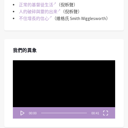
正常的基督徒生活
（倪柝聲）
人的破碎與靈的出來
（倪柝聲）
不住增長的信心
（維格氏 Smith Wigglesworth）
我們的異象
視
訊
播
放
器
00:00
00:41