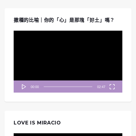
撒種的比喻｜你的「心」是那塊「好土」嗎？
視
訊
播
放
器
00:00
02:47
LOVE IS MIRACIO