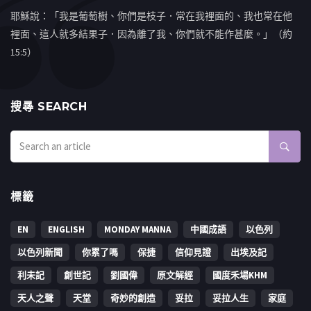
耶穌說：「我是葡萄樹、你們是枝子．常在我裡面的、我也常在他
裡面、這人就多結果子．因為離了我、你們就不能作甚麼。」（約
15:5）
搜㝷 SEARCH
標籤
EN
ENGLISH
MONDAY MANNA
中國成語
以色列
以色列新聞
你累了嗎
保捷
信仰見證
出埃及記
利未記
創世記
劉國偉
原文解經
國度禾場KHM
天人之聲
天堂
奇妙的創造
妥拉
妥拉人生
家庭