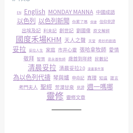
English
MONDAY MANNA
中國成語
EN
以色列
以色列新聞
你累了嗎
信仰見證
保捷
出埃及記
創世記
劉國偉
利未記
原文解經
國度禾場KHM
天人之聲
天堂
奇妙的創造
妥拉
張哈拿牧師
家庭
市井心靈
愛情
妥拉人生
敬拜
歳首到年終
民數記
智慧
梁永善牧師
清晨妥拉
清晨妥拉2.0
漫畫事件簿
為以色列代禱
琴與爐
真理
申命記
知識
箴言
週一嗎哪
聖經
考門夫人
荒漠甘泉
見證
靈修
靈修文章