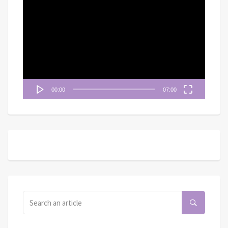
視
訊
播
放
器
00:00
07:00