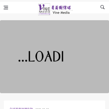
Skip to content
Vine Media
葡萄樹傳媒