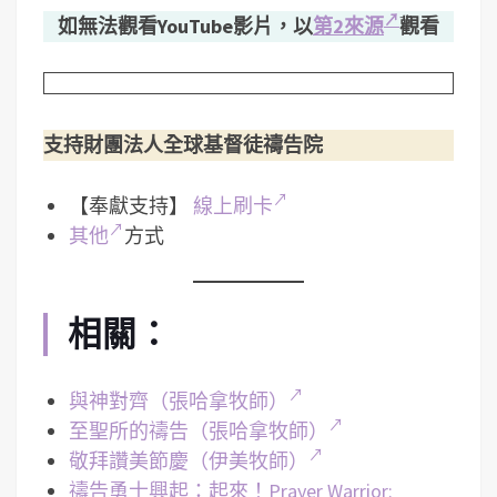
如無法觀看YouTube影片，以
第2來源
觀看
支持財團法人全球基督徒禱告院
【奉獻支持】
線上刷卡
其他
方式
相關：
與神對齊（張哈拿牧師）
至聖所的禱告（張哈拿牧師）
敬拜讚美節慶（伊美牧師）
禱告勇士興起：起來！Prayer Warrior: