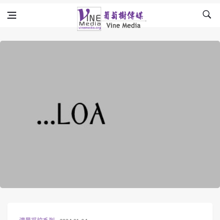
Skip to content
Vine Media
葡萄樹傳媒