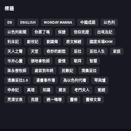
標籤
EN
ENGLISH
MONDAY MANNA
中國成語
以色列
以色列新聞
你累了嗎
保捷
信仰見證
出埃及記
利未記
創世記
劉國偉
原文解經
國度禾場KHM
天人之聲
天堂
奇妙的創造
妥拉
妥拉人生
家庭
市井心靈
張哈拿牧師
愛情
敬拜
智慧
梁永善牧師
歳首到年終
民數記
清晨妥拉
清晨妥拉2.0
漫畫事件簿
為以色列代禱
琴與爐
申命記
真理
知識
箴言
考門夫人
聖經
荒漠甘泉
見證
週一嗎哪
靈修
靈修文章