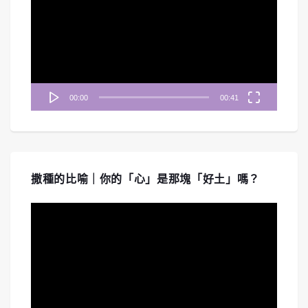
播
放
器
00:00
00:41
撒種的比喻｜你的「心」是那塊「好土」嗎？
視
訊
播
放
器