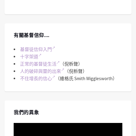
有關基督信仰….
基督徒信仰入門
十字架道
正常的基督徒生活
（倪柝聲）
人的破碎與靈的出來
（倪柝聲）
不住增長的信心
（維格氏 Smith Wigglesworth）
我們的異象
視
訊