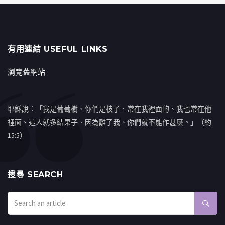
有用連結 USEFUL LINKS
瀏覽舊網站
耶穌說：「我是葡萄樹、你們是枝子．常在我裡面的、我也常在他
裡面、這人就多結果子．因為離了我、你們就不能作甚麼。」（約
15:5）
搜㝷 SEARCH