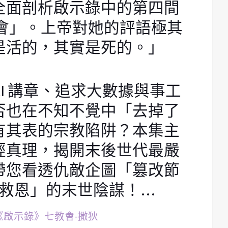
全面剖析啟示錄中的第四間
會」。上帝對她的評語極其
是活的，其實是死的。」
AI 講章、追求大數據與事工
否也在不知不覺中「去掉了
有其表的宗教陷阱？本集主
經真理，揭開末後世代最嚴
帶您看透仇敵企圖「篡改節
救恩」的末世陰謀！…
7 《啟示錄》七教會-撒狄