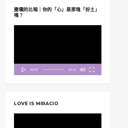
撒種的比喻｜你的「心」是那塊「好土」
嗎？
視
訊
播
放
器
00:00
02:47
LOVE IS MIRACIO
視
訊