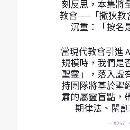
刻反思，本集將
教會──「撒狄教
沉重：「按名
當現代教會引進 
規模時，我們是
聖靈」，落入虛
持團隊將基於聖
肅的屬靈盲點，
期律法、閹割
— #25