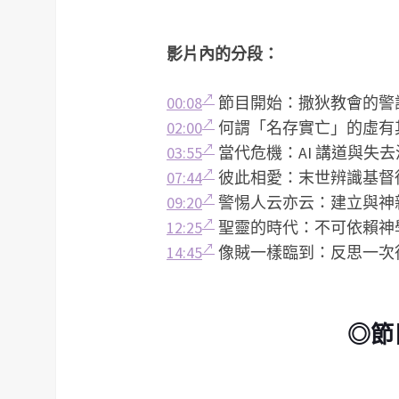
影片內的分段：
00:08
節目開始：撒狄教會的警
02:00
何謂「名存實亡」的虛有
03:55
當代危機：AI 講道與失
07:44
彼此相愛：末世辨識基督
09:20
警惕人云亦云：建立與神
12:25
聖靈的時代：不可依賴神
14:45
像賊一樣臨到：反思一次
◎節