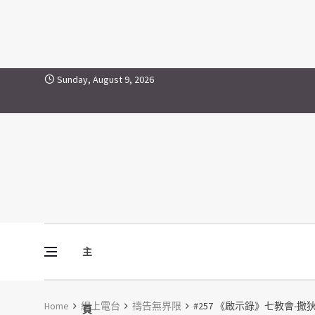
Skip to content
Sunday, August 9, 2026
主
Vine Media
葡萄樹傳媒
Home
網上電台
禱告無界限
#257 《啟示錄》七教會-
頁