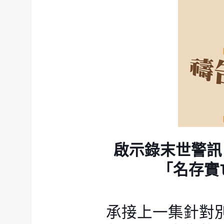
啟示錄末世警訊
「名存實
承接上一集針對