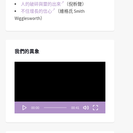
人的破碎與靈的出來
（倪柝聲）
不住增長的信心
（維格氏 Smith
Wigglesworth）
我們的異象
視
訊
播
放
器
00:00
00:41