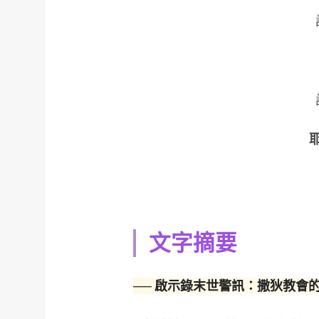
文字摘要
── 啟示錄末世警訊：撒狄教會