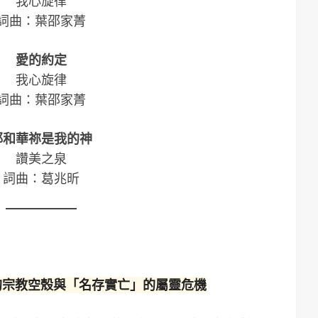
我心旋律
詞曲：葉邵家菁
愛的約定
我心旋律
詞曲：葉邵家菁
耶和華祢是我的神
讚美之泉
詞曲：葛兆昕
的宗教空殼與「名存實亡」的屬靈危機