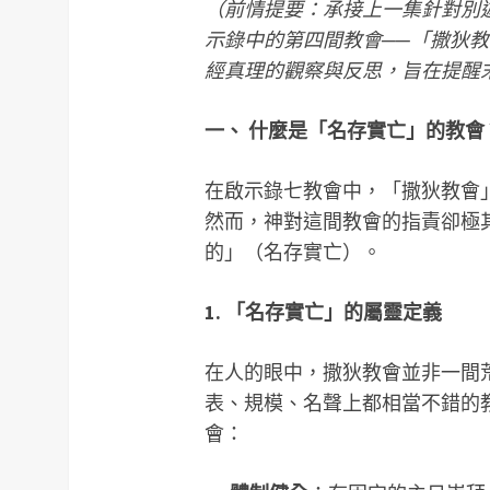
（前情提要：承接上一集針對別
示錄中的第四間教會
──
「撒狄教
經真理的觀察與反思，旨在提醒
一、
什麼是「名存實亡」的教會
在啟示錄七教會中，「撒狄教會
然而，神對這間教會的指責卻極
的」（名存實亡）。
1.
「名存實亡」的屬靈定義
在人的眼中，撒狄教會並非一間
表、規模、名聲上都相當不錯的
會：