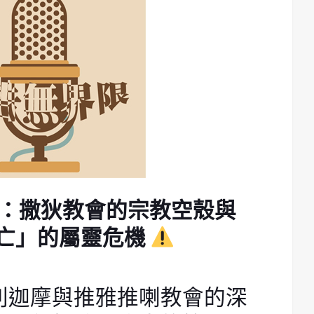
：撒狄教會的宗教空殼與
亡」的屬靈危機
別迦摩與推雅推喇教會的深