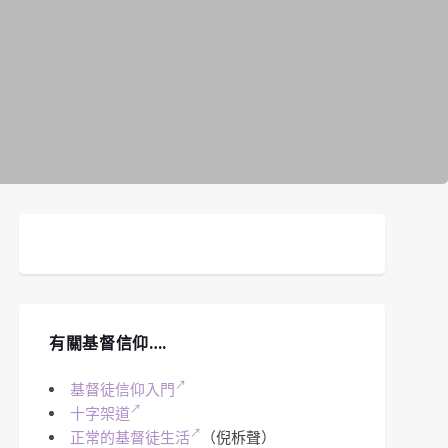
有關基督信仰….
基督徒信仰入門
十字架道
正常的基督徒生活
（倪柝聲）