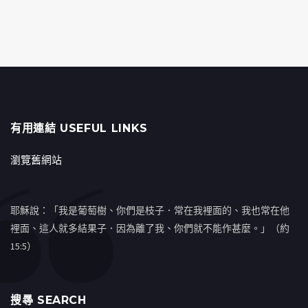
有用連結 USEFUL LINKS
瀏覽舊網站
耶穌說：「我是葡萄樹、你們是枝子．常在我裡面的、我也常在他
裡面、這人就多結果子．因為離了我、你們就不能作甚麼。」（約
15:5）
搜㝷 SEARCH