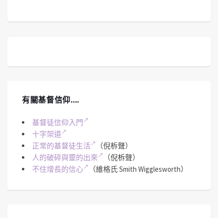
有關基督信仰….
基督徒信仰入門
十字架道
正常的基督徒生活
（倪柝聲）
人的破碎與靈的出來
（倪柝聲）
不住增長的信心
（維格氏 Smith Wigglesworth）