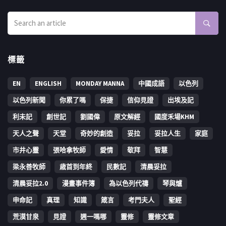
標籤
EN
ENGLISH
MONDAY MANNA
中國成語
以色列
以色列新聞
你累了嗎
保捷
信仰見證
出埃及記
利未記
創世記
劉國偉
原文解經
國度禾場KHM
天人之聲
天堂
奇妙的創造
妥拉
妥拉人生
家庭
市井心靈
張哈拿牧師
愛情
敬拜
智慧
梁永善牧師
歳首到年終
民數記
清晨妥拉
清晨妥拉2.0
漫畫事件簿
為以色列代禱
琴與爐
申命記
真理
知識
箴言
考門夫人
聖經
荒漠甘泉
見證
週一嗎哪
靈修
靈修文章