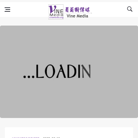
Skip to content
Vine Media
葡萄樹傳媒