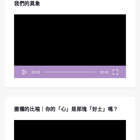
我們的異象
視
訊
播
放
器
00:00
00:41
撒種的比喻｜你的「心」是那塊「好土」嗎？
視
訊
播