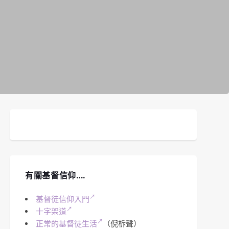
有關基督信仰….
基督徒信仰入門
十字架道
正常的基督徒生活
（倪柝聲）