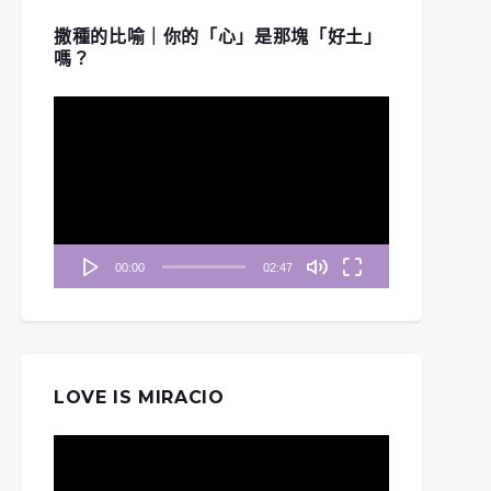
撒種的比喻｜你的「心」是那塊「好土」
嗎？
晨妥拉》第54週 (一)
《清晨妥拉》第21週 (三) |
視
申命記 33
出埃及記 31 : 2-6
訊
播
放
器
00:00
02:47
LOVE IS MIRACIO
視
訊