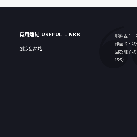
有用連結 USEFUL LINKS
耶穌說：「
裡面的、我
瀏覽舊網站
因為離了我
15:5）