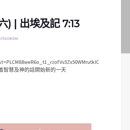
 | 出埃及記 7:13
ATEGORIZED
list=PLCM88weR6o_t1_rzofVv3Zx50WMrutkIC
着智慧及神的話開始新的一天