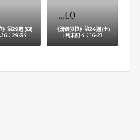
》第29週 (四)
《清晨妥拉》第24週 (七)
《清
 16：29-34
| 利未記 4：16-21