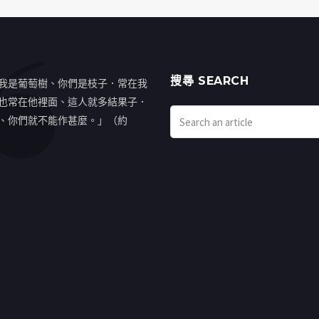
搜㝷 SEARCH
我是葡萄樹、你們是枝子．常在我
也常在他裡面、這人就多結果子．
、你們就不能作甚麼。」（約