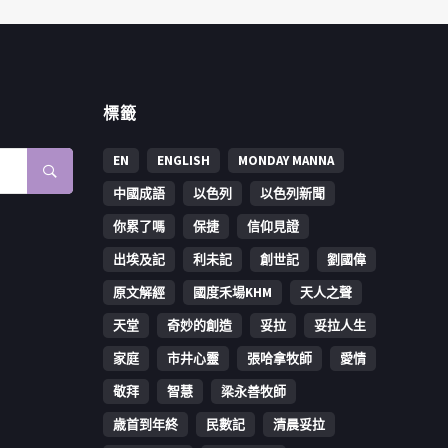
標籤
EN
ENGLISH
MONDAY MANNA
中國成語
以色列
以色列新聞
你累了嗎
保捷
信仰見證
出埃及記
利未記
創世記
劉國偉
原文解經
國度禾場KHM
天人之聲
天堂
奇妙的創造
妥拉
妥拉人生
家庭
市井心靈
張哈拿牧師
愛情
敬拜
智慧
梁永善牧師
歳首到年終
民數記
清晨妥拉