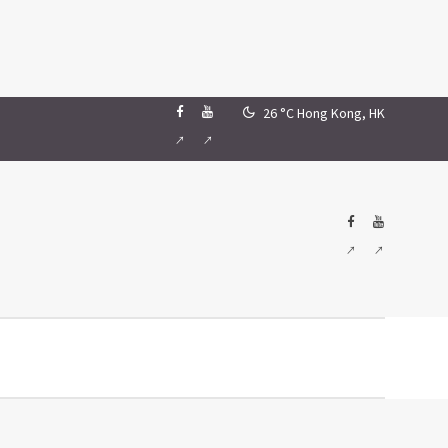
26 °C
Hong Kong, HK