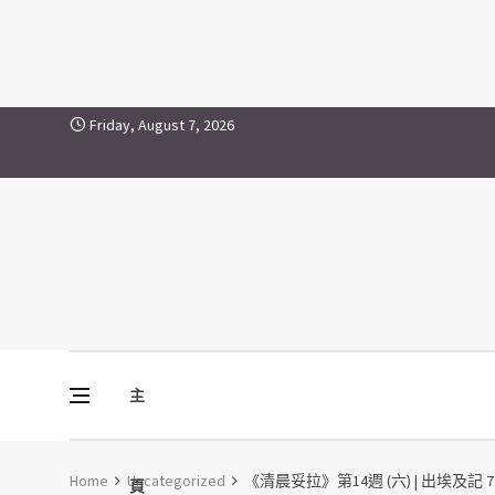
Skip to content
Friday, August 7, 2026
主
Vine Media
葡萄樹傳媒
Home
Uncategorized
《清晨妥拉》第14週 (六) | 出埃及記 7
頁