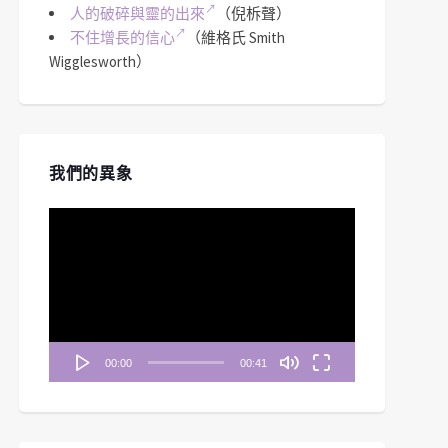
人的破碎與靈的出來
（倪柝聲）
不住增長的信心
（維格氏 Smith
Wigglesworth）
我們的異象
視
訊
播
放
器
00:00
00:41