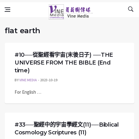
flat earth
Skip to content
Vine Media
葡萄樹傳媒
flat earth
#10──從聖經看宇宙(末後日子) ──THE
UNIVERSE FROM THE BIBLE (End
time)
BY
VINE MEDIA
2023-10-19
For English …
#33──聖經中的宇宙學經文(11)──Biblical
Cosmology Scriptures (11)