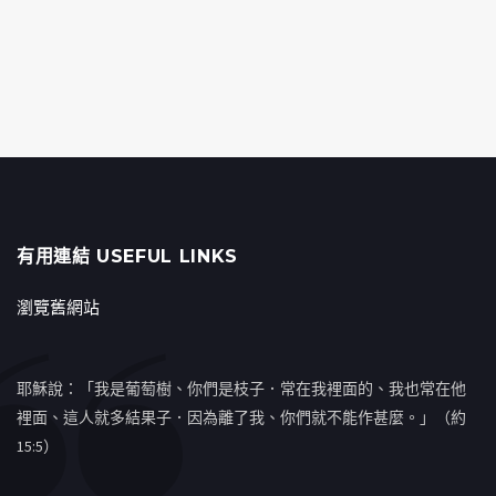
有用連結 USEFUL LINKS
瀏覽舊網站
耶穌說：「我是葡萄樹、你們是枝子．常在我裡面的、我也常在他
裡面、這人就多結果子．因為離了我、你們就不能作甚麼。」（約
15:5）