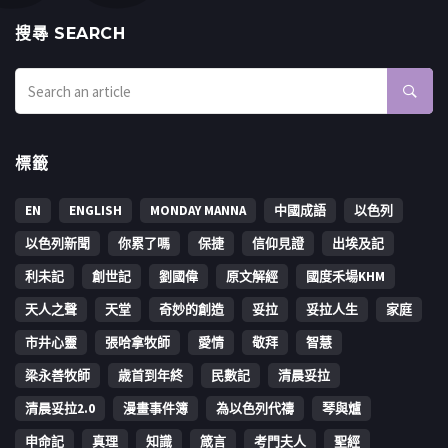
搜㝷 SEARCH
標籤
EN
ENGLISH
MONDAY MANNA
中國成語
以色列
以色列新聞
你累了嗎
保捷
信仰見證
出埃及記
利未記
創世記
劉國偉
原文解經
國度禾場KHM
天人之聲
天堂
奇妙的創造
妥拉
妥拉人生
家庭
市井心靈
張哈拿牧師
愛情
敬拜
智慧
梁永善牧師
歳首到年終
民數記
清晨妥拉
清晨妥拉2.0
漫畫事件簿
為以色列代禱
琴與爐
申命記
真理
知識
箴言
考門夫人
聖經