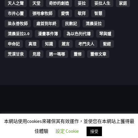
天人之聲
天堂
奇妙的創造
妥拉
妥拉人生
家庭
市井心靈
張哈拿牧師
愛情
敬拜
智慧
梁永善牧師
歳首到年終
民數記
清晨妥拉
清晨妥拉2.0
漫畫事件簿
為以色列代禱
琴與爐
申命記
真理
知識
箴言
考門夫人
聖經
荒漠甘泉
見證
週一嗎哪
靈修
靈修文章
Copyright © 2006-2026 The Vine Media Organization Limited. All
本網站使用cookies來確保其有效運作，並使您在本網站上獲得最
rights reserved.
佳體驗
設定 Cookie
接受