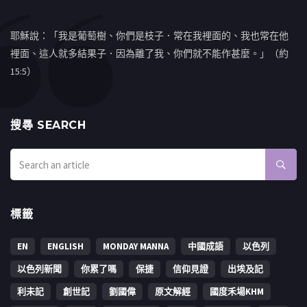
耶穌說：「我是葡萄樹、你們是枝子．常在我裡面的、我也常在他
裡面、這人就多結果子．因為離了我、你們就不能作甚麼。」（約
15:5）
搜㝷 SEARCH
標籤
EN
ENGLISH
MONDAY MANNA
中國成語
以色列
以色列新聞
你累了嗎
保捷
信仰見證
出埃及記
利未記
創世記
劉國偉
原文解經
國度禾場KHM