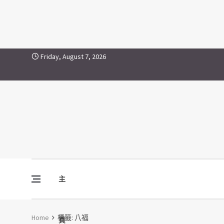
八福
Skip to content
Friday, August 7, 2026
主
Vine Media
葡萄樹傳媒
Home
標籤:
八福
頁