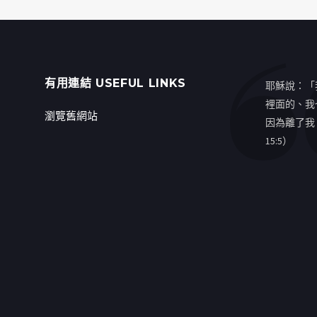
有用連結 USEFUL LINKS
耶穌說：「
裡面的、我
瀏覽舊網站
因為離了我
15:5）