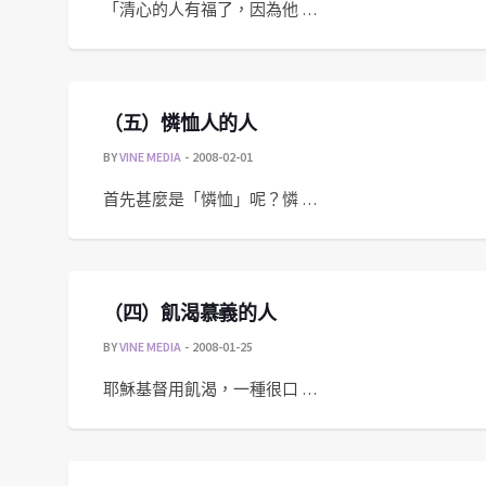
「清心的人有福了，因為他 …
（五）憐恤人的人
BY
VINE MEDIA
2008-02-01
首先甚麼是「憐恤」呢？憐 …
（四）飢渴慕義的人
BY
VINE MEDIA
2008-01-25
耶穌基督用飢渴，一種很口 …