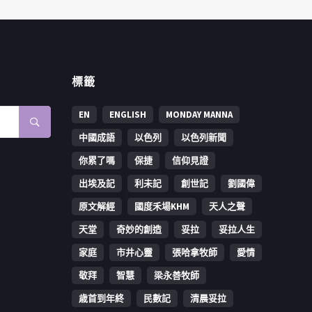
標籤
EN
ENGLISH
MONDAY MANNA
中國成語
以色列
以色列新聞
你累了嗎
保捷
信仰見證
出埃及記
利未記
創世記
劉國偉
原文解經
國度禾場KHM
天人之聲
天堂
奇妙的創造
妥拉
妥拉人生
家庭
市井心靈
張哈拿牧師
愛情
敬拜
智慧
梁永善牧師
歳首到年終
民數記
清晨妥拉