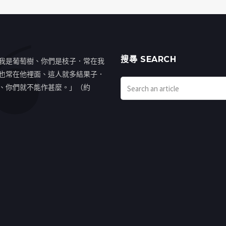
搜㝷 SEARCH
我是葡萄樹、你們是枝子．常在我
也常在他裡面、這人就多結果子．
、你們就不能作甚麼。」（約