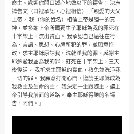
命主。歡迎你開口誠心地做以下的禱告： 決志
禱告文（口裡承認，心裡相信） 「親愛的天父
上帝， 我（你的姓名）相信上帝是獨一的真
神，並多謝上帝所賜獨生子耶穌為我的罪死在
十字架上，流出寶血。 我承認自己過往在行
為、言語、思想、心態所犯的罪，並願意悔
改，求主耶穌原諒我，洗乾淨我的罪。感謝主
耶穌愛我並為我的罪，釘死在十字架上，三天
後復活。 我祈求主耶穌的寶血，赦免並洗淨我
一切的罪。 我願意打開心門，邀請主耶穌成為
我救主及生命的主。 我決定一生跟隨主，讓上
帝引導我前面的道路。 奉主耶穌得勝的名禱
告，阿們。」