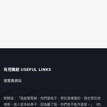
有用連結 USEFUL LINKS
瀏覽舊網站
耶穌說：「我是葡萄樹、你們是枝子．常在我裡面的、我也常在他
裡面、這人就多結果子．因為離了我、你們就不能作甚麼。」（約