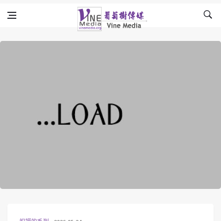
Skip to content
Vine Media
葡萄樹傳媒