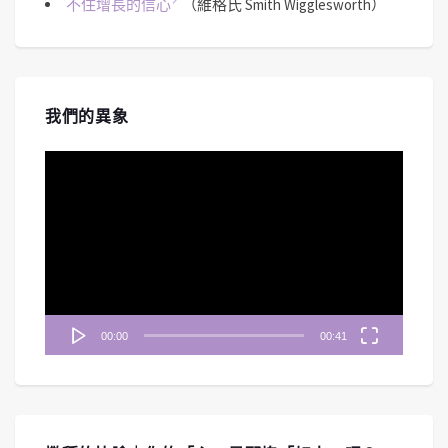
不住增長的信心
（維格氏 Smith Wigglesworth）
我們的異象
視
訊
播
放
器
00:00
00:41