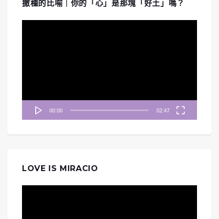
撒種的比喻｜你的「心」是那塊「好土」嗎？
視
訊
播
放
器
00:00
02:47
LOVE IS MIRACIO
視
訊
播