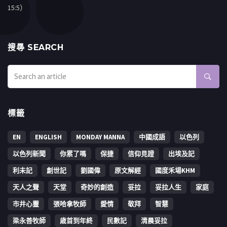
15:5）
搜㝷 SEARCH
標籤
EN
ENGLISH
MONDAY MANNA
中國成語
以色列
以色列新聞
你累了嗎
保捷
信仰見證
出埃及記
利未記
創世記
劉國偉
原文解經
國度禾場KHM
天人之聲
天堂
奇妙的創造
妥拉
妥拉人生
家庭
市井心靈
張哈拿牧師
愛情
敬拜
智慧
梁永善牧師
歳首到年終
民數記
清晨妥拉