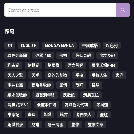
標籤
EN
ENGLISH
MONDAY MANNA
中國成語
以色列
以色列新聞
你累了嗎
保捷
信仰見證
出埃及記
利未記
創世記
劉國偉
原文解經
國度禾場KHM
天人之聲
天堂
奇妙的創造
妥拉
妥拉人生
家庭
市井心靈
張哈拿牧師
愛情
敬拜
智慧
梁永善牧師
歳首到年終
民數記
清晨妥拉
清晨妥拉2.0
漫畫事件簿
為以色列代禱
琴與爐
申命記
真理
知識
箴言
考門夫人
聖經
荒漠甘泉
見證
週一嗎哪
靈修
靈修文章