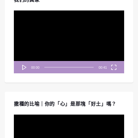
視
訊
播
放
器
00:00
00:41
撒種的比喻｜你的「心」是那塊「好土」嗎？
視
訊
播