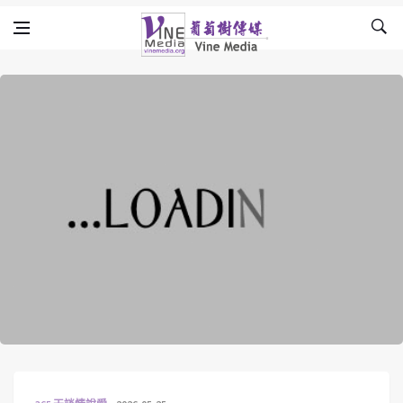
Skip to content
Vine Media
葡萄樹傳媒