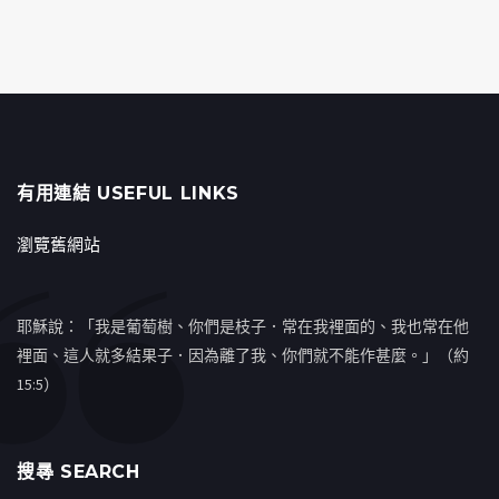
有用連結 USEFUL LINKS
瀏覽舊網站
耶穌說：「我是葡萄樹、你們是枝子．常在我裡面的、我也常在他
裡面、這人就多結果子．因為離了我、你們就不能作甚麼。」（約
15:5）
搜㝷 SEARCH