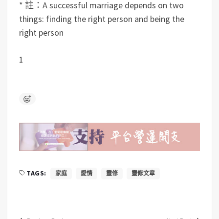
* 註：A successful marriage depends on two
things: finding the right person and being the
right person
1
TAGS:
家庭
愛情
靈修
靈修文章