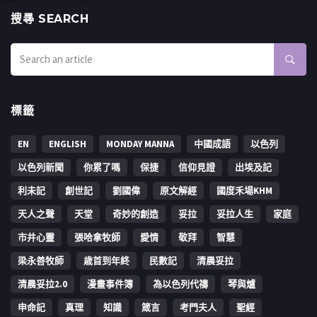
搜㝷 SEARCH
標籤
EN
ENGLISH
MONDAY MANNA
中國成語
以色列
以色列新聞
你累了嗎
保捷
信仰見證
出埃及記
利未記
創世記
劉國偉
原文解經
國度禾場KHM
天人之聲
天堂
奇妙的創造
妥拉
妥拉人生
家庭
市井心靈
張哈拿牧師
愛情
敬拜
智慧
梁永善牧師
歳首到年終
民數記
清晨妥拉
清晨妥拉2.0
漫畫事件簿
為以色列代禱
琴與爐
申命記
真理
知識
箴言
考門夫人
聖經