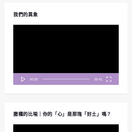
我們的異象
視
訊
播
放
器
00:00
00:41
撒種的比喻｜你的「心」是那塊「好土」嗎？
視