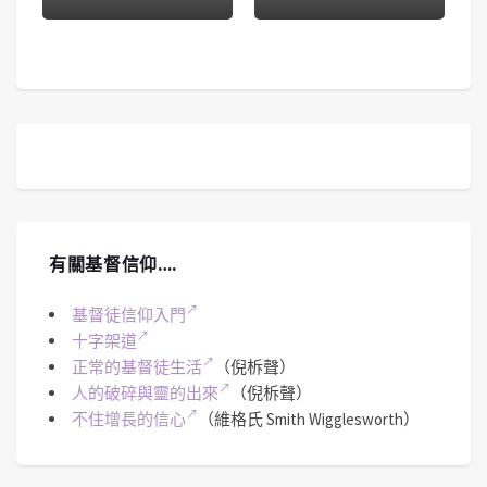
有關基督信仰….
基督徒信仰入門
十字架道
正常的基督徒生活
（倪柝聲）
人的破碎與靈的出來
（倪柝聲）
不住增長的信心
（維格氏 Smith Wigglesworth）