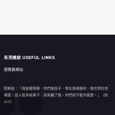
有用連結 USEFUL LINKS
瀏覽舊網站
耶穌說：「我是葡萄樹、你們是枝子．常在我裡面的、我也常在他
裡面、這人就多結果子．因為離了我、你們就不能作甚麼。」（約
15:5）