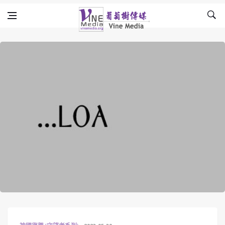
Skip to content
Vine Media
葡萄樹傳媒