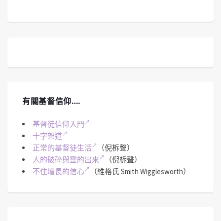
有關基督信仰….
基督徒信仰入門
十字架道
正常的基督徒生活
（倪柝聲）
人的破碎與靈的出來
（倪柝聲）
不住增長的信心
（維格氏 Smith Wigglesworth）