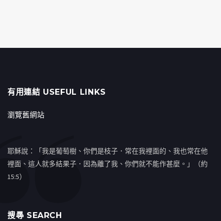
有用連結 USEFUL LINKS
瀏覽舊網站
耶穌說：「我是葡萄樹、你們是枝子．常在我裡面的、我也常在他
裡面、這人就多結果子．因為離了我、你們就不能作甚麼。」（約
15:5）
搜㝷 SEARCH