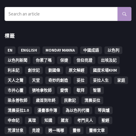
標籤
EN
ENGLISH
MONDAY MANNA
中國成語
以色列
以色列新聞
你累了嗎
保捷
信仰見證
出埃及記
利未記
創世記
劉國偉
原文解經
國度禾場KHM
天人之聲
天堂
奇妙的創造
妥拉
妥拉人生
家庭
市井心靈
張哈拿牧師
愛情
敬拜
智慧
梁永善牧師
歳首到年終
民數記
清晨妥拉
清晨妥拉2.0
漫畫事件簿
為以色列代禱
琴與爐
申命記
真理
知識
箴言
考門夫人
聖經
荒漠甘泉
見證
週一嗎哪
靈修
靈修文章