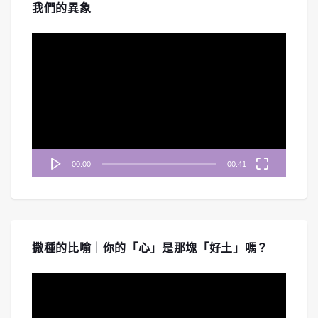
我們的異象
視
訊
播
放
器
00:00
00:41
撒種的比喻｜你的「心」是那塊「好土」嗎？
視
訊
播