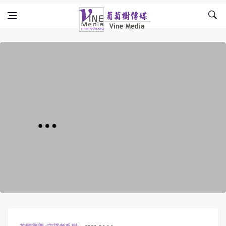
Skip to content
Vine Media
葡萄樹傳媒