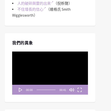
人的破碎與靈的出來
（倪柝聲）
不住增長的信心
（維格氏 Smith
Wigglesworth）
我們的異象
視
訊
播
放
器
00:00
00:41