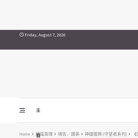
Skip to content
Friday, August 7, 2026
主
Vine Media
葡萄樹傳媒
Home
認識真理
禱告／讚美
神國復興 (守望者系列)
《清
頁