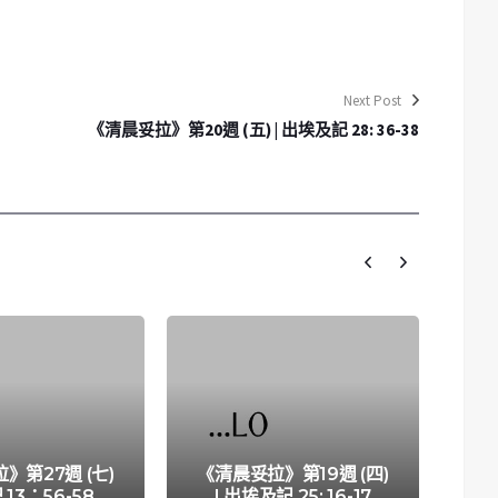
Next Post
《清晨妥拉》第20週 (五) | 出埃及記 28: 36-38
》第27週 (七)
《清晨妥拉》第19週 (四)
《
 13：56-58
| 出埃及記 25: 16-17