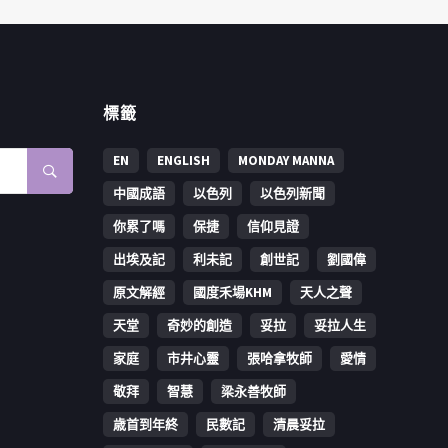
標籤
EN
ENGLISH
MONDAY MANNA
中國成語
以色列
以色列新聞
你累了嗎
保捷
信仰見證
出埃及記
利未記
創世記
劉國偉
原文解經
國度禾場KHM
天人之聲
天堂
奇妙的創造
妥拉
妥拉人生
家庭
市井心靈
張哈拿牧師
愛情
敬拜
智慧
梁永善牧師
歳首到年終
民數記
清晨妥拉