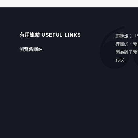
有用連結 USEFUL LINKS
耶穌說：「
裡面的、我
瀏覽舊網站
因為離了我
15:5）