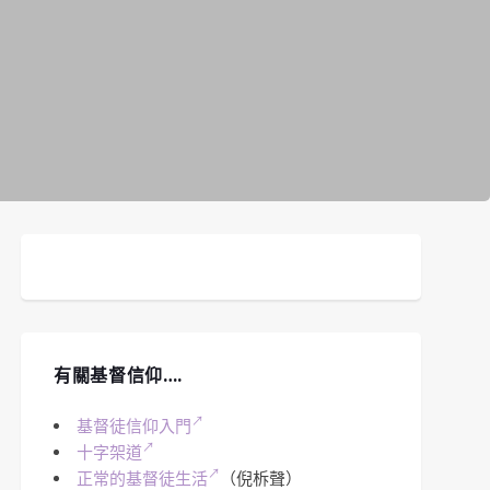
有關基督信仰….
基督徒信仰入門
十字架道
正常的基督徒生活
（倪柝聲）