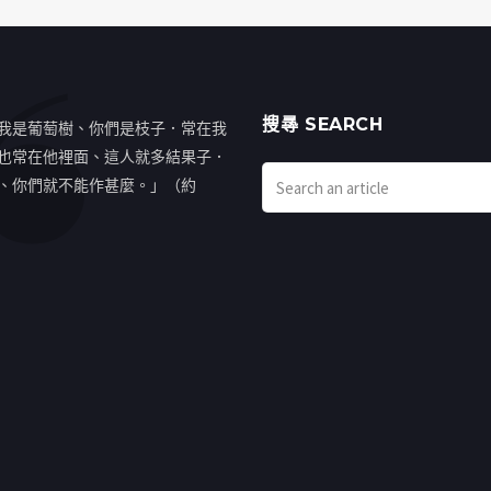
搜㝷 SEARCH
我是葡萄樹、你們是枝子．常在我
也常在他裡面、這人就多結果子．
、你們就不能作甚麼。」（約