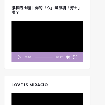
撒種的比喻｜你的「心」是那塊「好土」
嗎？
視
訊
播
放
器
00:00
02:47
LOVE IS MIRACIO
《清晨妥拉》第8週 (二)
視
清晨妥拉》第29週 (二)
創世記 32：22-32 《打
訊
| 利未記16: 3-8
發篇》「摔跤及改名」